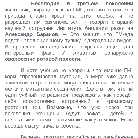
–
Бесплодие в третьем поколении
животных, выращенных на ГМП, говорит о том, что
природа ставит крест на этих особях и не
разрешает им размножаться, – говорит старший
научный сотрудник Института биологии развития
Александр Баранов
. – Это значит, что ГМ-еда
ведёт к эволюционному тупику, к деградации видов.
В процессе исследования вскрылся ещё один
интересный факт. У животных обнаружено
оволосение ротовой полости
.
И хотя учёные не уверены, что именно ГМ-
корм спровоцировал мутации, в мире уже давно
заметили: в трансгенах могут появляться токсичные
белки и мутантные соединения. Дело в том, что ни
один учёный не решится предсказать, как поведёт
себя искусственно встроенный в хромосому
растения ген. Возможно, что уже через три
поколения женщины будут рожать детей с
волосатыми ртами – такими же, как у хомяков. Если
вообще смогут зачать ребёнка.
Видимо, поэтому российские и зарубежные