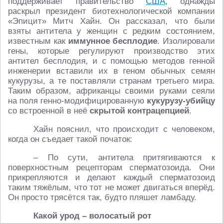
поддерживает правительство
США
, однажды
раскрыл президент биотехнологической компании
«Эпицит» Митч Хайн. Он рассказал, что были
взяты антитела у женщин с редким состоянием,
известным как
иммунное бесплодие
. Изолировали
гены, которые регулируют производство этих
антител бесплодия, и с помощью методов генной
инженерии вставили их в геном обычных семян
кукурузы, а те поставляли странам третьего мира.
Таким образом, африканцы своими руками сеяли
на поля генно-модифицированную
кукурузу-убийцу
со встроенной в неё
скрытой контрацепцией
.
Хайн пояснил, что происходит с человеком,
когда он съедает такой початок:
– По сути, антитела притягиваются к
поверхностным рецепторам сперматозоида. Они
прикрепляются и делают каждый сперматозоид
таким тяжёлым, что тот не может двигаться вперёд.
Он просто трясётся так, будто пляшет ламбаду.
Какой урод – волосатый рот