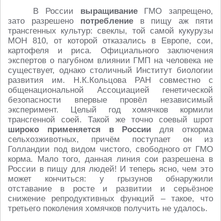
В России
выращивание
ГМО запрещено,
зато разрешено
потребление
в пищу аж пяти
трансгенных культур: свеклы, той самой кукурузы
МОН 810, от которой отказались в Европе, сои,
картофеля и риса. Официального заключения
экспертов о пагубном влиянии ГМП на человека не
существует, однако столичный Институт биологии
развития им. Н.К.Кольцова РАН совместно с
общенациональной Ассоциацией генетической
безопасности впервые провёл независимый
эксперимент. Целый год хомячков кормили
трансгенной соей. Такой же точно соевый шрот
широко применяется в России
для откорма
сельхозживотных, причём поступает он из
Голландии под видом чистого, свободного от ГМО
корма. Мало того, данная линия сои разрешена в
России в пищу для людей! И теперь ясно, чем это
может кончиться: у грызунов обнаружили
отставание в росте и развитии и серьёзное
снижение репродуктивных функций – такое, что
третьего поколения хомячков получить не удалось.