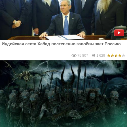
Иудейская секта Хабад постепенно завоёвывает Россию
75 807
1 629