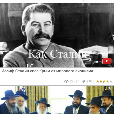
Иосиф Сталин спас Крым от мирового сионизма
75 397
2 013