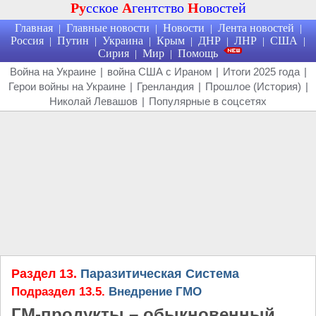
Ру
сское
А
гентство
Н
овостей
Главная
Главные новости
Новости
Лента новостей
|
|
|
|
Россия
Путин
Украина
Крым
ДНР
ЛНР
США
|
|
|
|
|
|
|
Сирия
Мир
Помощь
|
|
Война на Украине
|
война США с Ираном
|
Итоги 2025 года
|
Герои войны на Украине
|
Гренландия
|
Прошлое (История)
|
Николай Левашов
|
Популярные в соцсетях
Раздел 13.
Паразитическая Система
Подраздел 13.5.
Внедрение ГМО
ГМ-продукты – обыкновенный