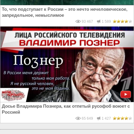
То, что подступает к России – это нечто нечеловеческое,
запредельное, немыслимое
93 467
1 589
Досье Владимира Познера, как отпетый русофоб воюет с
Россией
65 649
1 427