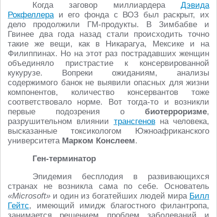
Когда заговор миллиардера
Дэвида
Рокфеллера
и его фонда с ВОЗ был раскрыт, их
дело продолжили ГМ-продукты. В Зимбабве и
Гвинее два года назад стали происходить точно
такие же вещи, как в Никарагуа, Мексике и на
Филиппинах. Но на этот раз пострадавших женщин
объединяло пристрастие к консервированной
кукурузе. Вопреки ожиданиям, анализы
содержимого банок не выявили опасных для жизни
компонентов, количество консервантов тоже
соответствовало норме. Вот тогда-то и возникли
первые подозрения о
биотерроризме
,
разрушительном влиянии
трансгенов
на человека,
высказанные токсикологом Южноафриканского
университета
Марком Конслеем
.
Ген-терминатор
Эпидемия бесплодия в развивающихся
странах не возникла сама по себе. Основатель
«Microsoft»
и один из богатейших людей мира
Билл
Гейтс
, имеющий имидж благостного филантропа,
занимается решением проблем заболеваний и