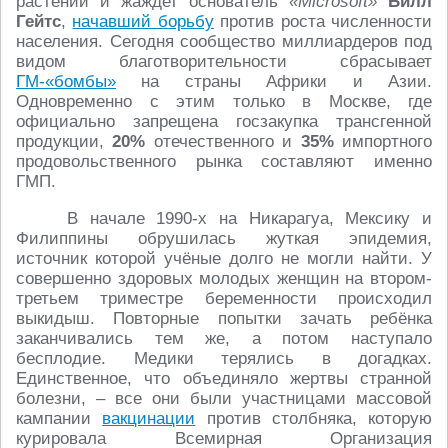
растений и жаждет основатель
«Microsoft»
Билл
Гейтс
,
начавший борьбу
против роста численности
населения. Сегодня сообщество миллиардеров под
видом благотворительности сбрасывает
ГМ-«бомбы»
на страны Африки и Азии.
Одновременно с этим только в Москве, где
официально запрещена госзакупка трансгенной
продукции,
20%
отечественного и
35%
импортного
продовольственного рынка составляют именно
ГМП.
В начале 1990-х на Никарагуа, Мексику и
Филиппины обрушилась жуткая эпидемия,
источник которой учёные долго не могли найти. У
совершенно здоровых молодых женщин на втором-
третьем триместре беременности происходил
выкидыш. Повторные попытки зачать ребёнка
заканчивались тем же, а потом наступало
бесплодие. Медики терялись в догадках.
Единственное, что объединяло жертвы странной
болезни, – все они были участницами массовой
кампании
вакцинации
против столбняка, которую
курировала Всемирная Организация