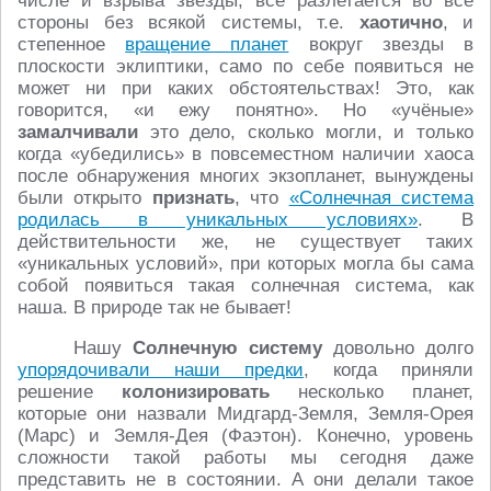
числе и взрыва звезды, всё разлетается во все
стороны без всякой системы, т.е.
хаотично
, и
степенное
вращение планет
вокруг звезды в
плоскости эклиптики, само по себе появиться не
может ни при каких обстоятельствах! Это, как
говорится, «и ежу понятно». Но «учёные»
замалчивали
это дело, сколько могли, и только
когда «убедились» в повсеместном наличии хаоса
после обнаружения многих экзопланет, вынуждены
были открыто
признать
, что
«Солнечная система
родилась в уникальных условиях»
. В
действительности же, не существует таких
«уникальных условий», при которых могла бы сама
собой появиться такая солнечная система, как
наша. В природе так не бывает!
Нашу
Солнечную систему
довольно долго
упорядочивали наши предки
, когда приняли
решение
колонизировать
несколько планет,
которые они назвали Мидгард-Земля, Земля-Орея
(Марс) и Земля-Дея (Фаэтон). Конечно, уровень
сложности такой работы мы сегодня даже
представить не в состоянии. А они делали такое