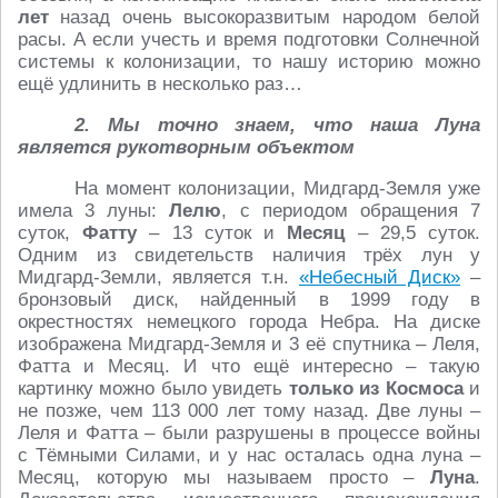
лет
назад очень высокоразвитым народом белой
расы. А если учесть и время подготовки Солнечной
системы к колонизации, то нашу историю можно
ещё удлинить в несколько раз…
2. Мы точно знаем, что наша Луна
является рукотворным объектом
На момент колонизации, Мидгард-Земля уже
имела 3 луны:
Лелю
, с периодом обращения 7
суток,
Фатту
– 13 суток и
Месяц
– 29,5 суток.
Одним из свидетельств наличия трёх лун у
Мидгард-Земли, является т.н.
«Небесный Диск»
–
бронзовый диск, найденный в 1999 году в
окрестностях немецкого города Небра. На диске
изображена Мидгард-Земля и 3 её спутника – Леля,
Фатта и Месяц. И что ещё интересно – такую
картинку можно было увидеть
только из Космоса
и
не позже, чем 113 000 лет тому назад. Две луны –
Леля и Фатта – были разрушены в процессе войны
с Тёмными Силами, и у нас осталась одна луна –
Месяц, которую мы называем просто –
Луна
.