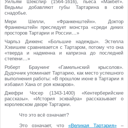
Уильям Шекспир (1564-1616), пьеса «Макбет».
Ведьмы добавляют губы Тартарина в своё
снадобье.
Мери Шелли, «Франкенштейн». Доктор
Франкенштейн преследует монстра «среди диких
просторов Тартарии и России…»
Чарльз Диккенс «Большие надежды». Эстелла
Хэвишем сравнивается с Тартаром, потому что она
«тверда и надменна и капризна до последней
степени…»
Роберт Браунинг «Гамельнский крысолов».
Дудочник упоминает Тартарию, как место успешного
выполнения работы: «В прошлом июне в Тартарии я
избавил Хана от роя комаров».
Джефри Чосер (1343-1400) «Кентерберийские
рассказы». «История эсквайра» рассказывает о
королевском дворе Тартарии.
Что это всё означает?
Это означает, что
«Великая Тартария»
–