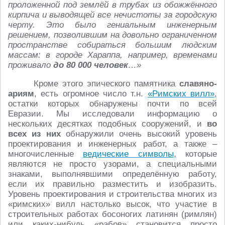
проложенной под землёй в трубах из обожжённого
кирпича и выводящей все нечистоты за городскую
черту. Это было гениальным инженерным
решением, позволившим на довольно ограниченном
пространстве собираться большим людским
массам: в городе Хараппа, например, временами
проживало
до 80 000 человек
…»
Кроме этого эпического памятника
славяно-
ариям
, есть огромное число т.н.
«Римских вилл»
,
остатки которых обнаружены почти по всей
Евразии. Мы исследовали информацию о
нескольких десятках подобных сооружений, и
во
всех из них
обнаружили очень высокий уровень
проектирования и инженерных работ, а также –
многочисленные
ведические символы
, которые
являются не просто узорами, а специальными
знаками, выполнявшими определённую работу,
если их правильно разместить и изобразить.
Уровень проектирования и строительства многих из
«римских» вилл настолько высок, что участие в
строительных работах босоногих латинян (римлян)
или каких-нибудь «рабов» становится просто