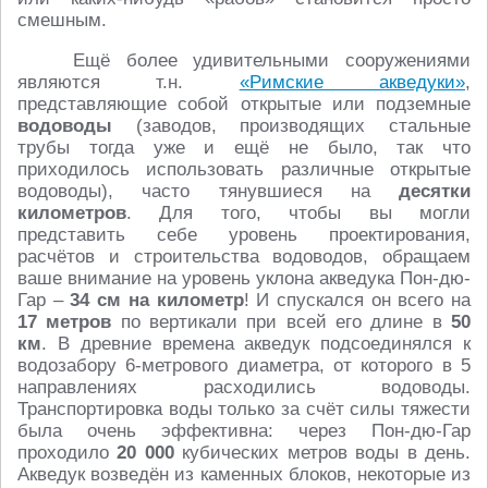
смешным.
Ещё более удивительными сооружениями
являются т.н.
«Римские акведуки»
,
представляющие собой открытые или подземные
водоводы
(заводов, производящих стальные
трубы тогда уже и ещё не было, так что
приходилось использовать различные открытые
водоводы), часто тянувшиеся на
десятки
километров
. Для того, чтобы вы могли
представить себе уровень проектирования,
расчётов и строительства водоводов, обращаем
ваше внимание на уровень уклона акведука Пон-дю-
Гар –
34 см на километр
! И спускался он всего на
17 метров
по вертикали при всей его длине в
50
км
. В древние времена акведук подсоединялся к
водозабору 6-метрового диаметра, от которого в 5
направлениях расходились водоводы.
Транспортировка воды только за счёт силы тяжести
была очень эффективна: через Пон-дю-Гар
проходило
20 000
кубических метров воды в день.
Акведук возведён из каменных блоков, некоторые из