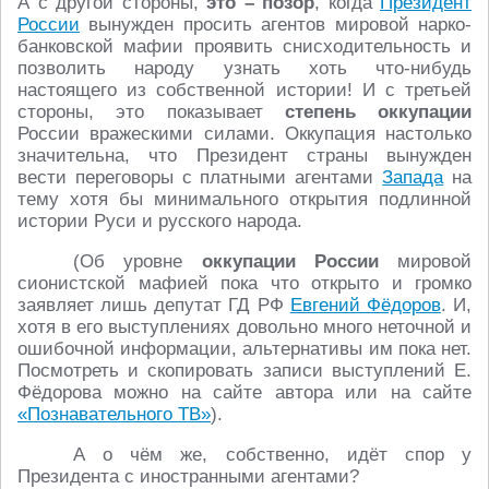
А с другой стороны,
это – позор
, когда
Президент
России
вынужден просить агентов мировой нарко-
банковской мафии проявить снисходительность и
позволить народу узнать хоть что-нибудь
настоящего из собственной истории! И с третьей
стороны, это показывает
степень оккупации
России вражескими силами. Оккупация настолько
значительна, что Президент страны вынужден
вести переговоры с платными агентами
Запада
на
тему хотя бы минимального открытия подлинной
истории Руси и русского народа.
(Об уровне
оккупации России
мировой
сионистской мафией пока что открыто и громко
заявляет лишь депутат ГД РФ
Евгений Фёдоров
. И,
хотя в его выступлениях довольно много неточной и
ошибочной информации, альтернативы им пока нет.
Посмотреть и скопировать записи выступлений Е.
Фёдорова можно на сайте автора или на сайте
«Познавательного ТВ»
).
А о чём же, собственно, идёт спор у
Президента с иностранными агентами?