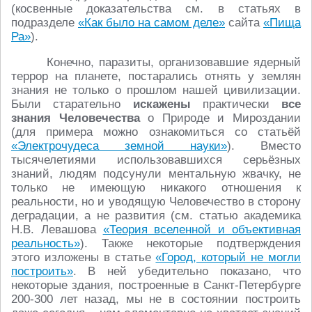
(косвенные доказательства см. в статьях в
подразделе
«Как было на самом деле»
сайта
«Пища
Ра»
).
Конечно, паразиты, организовавшие ядерный
террор на планете, постарались отнять у землян
знания не только о прошлом нашей цивилизации.
Были старательно
искажены
практически
все
знания Человечества
о Природе и Мироздании
(для примера можно ознакомиться со статьёй
«Электрочудеса земной науки»
). Вместо
тысячелетиями использовавшихся серьёзных
знаний, людям подсунули ментальную жвачку, не
только не имеющую никакого отношения к
реальности, но и уводящую Человечество в сторону
деградации, а не развития (см. статью академика
Н.В. Левашова
«Теория вселенной и объективная
реальность»
). Также некоторые подтверждения
этого изложены в статье
«Город, который не могли
построить»
. В ней убедительно показано, что
некоторые здания, построенные в Санкт-Петербурге
200-300 лет назад, мы не в состоянии построить