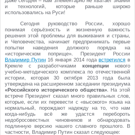
даже сегодня – нам элементарно не хватает знаний
и технологий, которые раньше широко
использовались на Руси!
Сегодня руководство России, хорошо
понимая серьёзность и жизненную важность
решения этой проблемы для выживания и страны,
и Человечества, начинает предпринимать первые
попытки наведения должного порядка на
«историческом поприще». Президент России
Владимир Путин
16 января 2014 года
встретился
в
Кремле с разработчиками
концепции
нового
учебно-методического комплекса по отечественной
истории, которая 30 октября 2013 года была
утверждена на расширенном заседании президиума
«Российского исторического общества»
. На этой
встрече Президент сказал много правильных слов,
которые, если их перевести с «высокого» языка на
нормальный, порождают надежду на то, что нам
когда-нибудь всё же удастся перебороть
недобросовестных чиновников и обнародовать
подлинную версию нашего славного прошлого. В
частности, Владимир Путин сказал следующее: