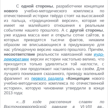
С
одной стороны
, разработчики концепции
нового
учебно-методического комплекса по
отечественной истории твёрдо стоят на высосанной
из пальца, «традиционной версии», которая не
имеет ни малейшего отношения к реальным
событиям нашего прошлого. А с
другой стороны
,
уже издана масса книг и открыты сотни сайтов, в
которых приводятся тысячи фактов, никаким
образом не вписывающиеся в придуманную для
нас ублюдочную версию нашего прошлого. Причём,
несоответствие
реальности навязанной нам
иудо-
демократами
версии истории настолько велико, что
приходится только удивляться той наглости, с
которой они продолжают настаивать на своём. Для
лучшего понимания сказанного, приведу маленький
фрагмент из
первого раздела
«
Концепции
нового
учебно-методического комплекса по отечественной
истории», которую чиновники утвердили в конце
2013 года:
«…В ходе расселения славян по
Восточноевропейской равнине в VI-VIII вв.,