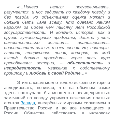
«…Ничего нельзя преувеличивать,
разумеется, и нос задирать по каждому поводу и
без повода, но объективная оценка может и
должна быть дана всему, что сделано нашим
народом за более чем тысячу лет Российской
государственности. И конечно, история, как и
другие гуманитарные предметы, должна учить
самостоятельно мыслить, анализировать,
сопоставлять разные точки зрения. Но, повторю,
главная, стержневая линия, которая, на мой
взгляд, должна проходить через весь курс
преподавания истории, –
объективность
и
непредвзятость
, уважение к собственному
прошлому и
любовь к своей Родине
…»
Этим словам можно только искренне и горячо
аплодировать, понимая, что на обычном языке
здесь прозвучало бы множество нелицеприятных
замечаний по поводу упрямого нежелания платных
агентов
Запада
, внедрённых мировым сионизмом в
Правительство России и во все имеющиеся в
России Общества, действовать в интересах