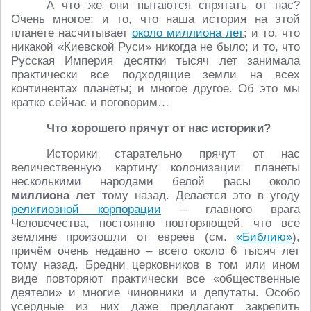
А что же они пытаются спрятать от нас?
Очень многое: и то, что наша история на этой
планете насчитывает
около миллиона лет
; и то, что
никакой «Киевской Руси» никогда не было; и то, что
Русская Империя десятки тысяч лет занимала
практически все подходящие земли на всех
континентах планеты; и многое другое. Об это мы
кратко сейчас и поговорим…
Что хорошего прячут от нас историки?
Историки старательно прячут от нас
величественную картину колонизации планеты
несколькими народами белой расы около
миллиона лет
тому назад. Делается это в угоду
религиозной корпорации
– главного врага
Человечества, постоянно повторяющей, что все
земляне произошли от евреев (см.
«Библию»
),
причём очень недавно – всего около 6 тысяч лет
тому назад. Бредни церковников в том или ином
виде повторяют практически все «общественные
деятели» и многие чиновники и депутаты. Особо
усердные из них даже предлагают закрепить