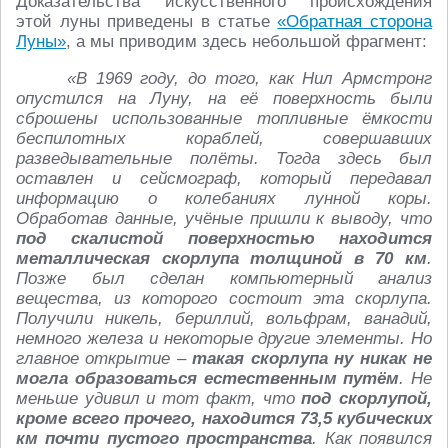
Доказательства искусственного происхождения
этой луны приведены в статье
«Обратная сторона
Луны»
, а мы приводим здесь небольшой фрагмент:
«В 1969 году, до того, как Нил Армстронг
опустился на Луну, на её поверхность были
сброшены использованные топливные ёмкости
беспилотных кораблей, совершавших
разведывательные полёты. Тогда здесь был
оставлен и сейсмограф, который передавал
информацию о колебаниях лунной коры.
Обработав данные, учёные пришли к выводу, что
под скалистой поверхностью находится
металлическая скорлупа толщиной в 70 км
.
Позже был сделан компьютерный анализ
вещества, из которого состоит эта скорлупа.
Получили никель, бериллий, вольфрам, ванадий,
немного железа и некоторые другие элементы. Но
главное открытие –
такая скорлупа ну никак не
могла образоваться естественным путём
. Не
меньше удивил и тот факт, что
под скорлупой,
кроме всего прочего, находится 73,5 кубических
км почти пустого пространства
. Как появился