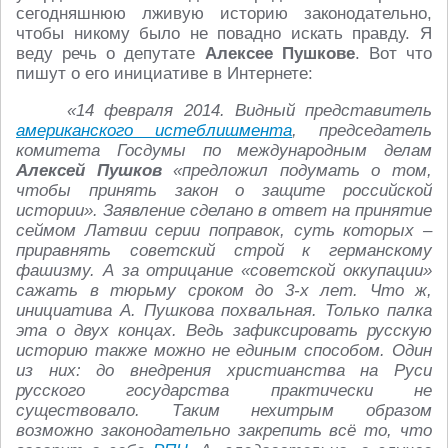
сегодняшнюю лживую историю законодательно,
чтобы никому было не повадно искать правду. Я
веду речь о депутате
Алексее Пушкове
. Вот что
пишут о его инициативе в Интернете:
«14 февраля 2014. Видный представитель
американского истеблишмента
, председатель
комитета Госдумы по международным делам
Алексей Пушков
«предложил подумать о том,
чтобы принять закон о защите российской
истории». Заявление сделано в ответ на принятие
сеймом Латвии серии поправок, суть которых –
приравнять советский строй к германскому
фашизму. А за отрицание «советской оккупации»
сажать в тюрьму сроком до 3-х лет. Что ж,
инициатива А. Пушкова похвальная. Только палка
эта о двух концах. Ведь зафиксировать русскую
историю также можно не единым способом. Один
из них: до внедрения христианства на Руси
русского государства практически не
существовало. Таким нехитрым образом
возможно законодательно закрепить всё то, что