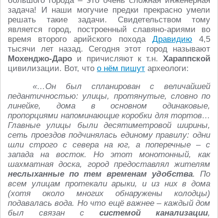
большого города – это очень сложная инженерная
задача! И наши могучие предки прекрасно умели
решать такие задачи. Свидетельством тому
является город, построенный славяно-ариями во
время второго арийского похода
Дравидию
4,5
тысячи лет назад. Сегодня этот город называют
Мохенджо-Даро
и причисляют к т.н.
Хараппской
цивилизации. Вот, что
о нём пишут
археологи:
«…Он был спланирован с величайшей
педантичностью: улицы, протянутые, словно по
линейке, дома в основном одинаковые,
пропорциями напоминающие коробки для тортов…
Главные улицы были десятиметровой ширины,
сеть проездов подчинялась единому правилу: одни
шли строго с севера на юг, а поперечные – с
запада на восток. Но этот монотонный, как
шахматная доска, город предоставлял жителям
неслыханные по тем временам удобства
. По
всем улицам протекали арыки, и из них в дома
(хотя около многих обнаружены колодцы)
подавалась вода. Но что ещё важнее – каждый дом
был связан с
системой канализации
,