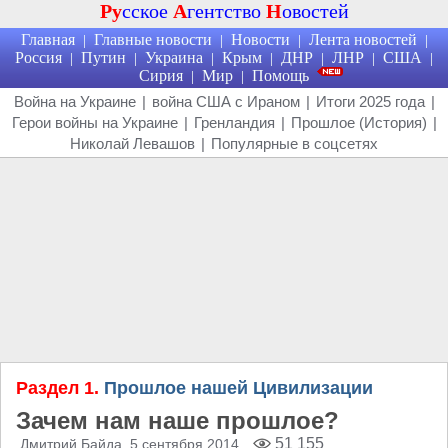
Ру
сское
А
гентство
Н
овостей
Главная
Главные новости
Новости
Лента новостей
|
|
|
|
Россия
Путин
Украина
Крым
ДНР
ЛНР
США
|
|
|
|
|
|
|
Сирия
Мир
Помощь
|
|
Война на Украине
|
война США с Ираном
|
Итоги 2025 года
|
Герои войны на Украине
|
Гренландия
|
Прошлое (История)
|
Николай Левашов
|
Популярные в соцсетях
Раздел 1.
Прошлое нашей Цивилизации
Зачем нам наше прошлое?
51 155
Дмитрий Байда
, 5 сентября 2014