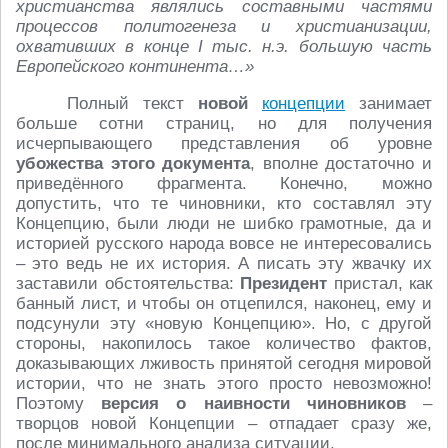
христианства являлись составными частями
процессов политогенеза и христианизации,
охвативших в конце I тыс. н.э. большую часть
Европейского континента…»
Полный текст
новой
концепции
занимает
больше сотни страниц, но для получения
исчерпывающего представления об уровне
убожества этого документа
, вполне достаточно и
приведённого фрагмента. Конечно, можно
допустить, что те чиновники, кто составлял эту
Концепцию, были люди не шибко грамотные, да и
историей русского народа вовсе не интересовались
– это ведь не их история. А писать эту жвачку их
заставили обстоятельства:
Президент
пристал, как
банный лист, и чтобы он отцепился, наконец, ему и
подсунули эту «новую Концепцию». Но, с другой
стороны, накопилось такое количество фактов,
доказывающих лживость принятой сегодня мировой
истории, что не знать этого просто невозможно!
Поэтому
версия о наивности чиновников
–
творцов новой Концепции – отпадает сразу же,
после минимального анализа ситуации.