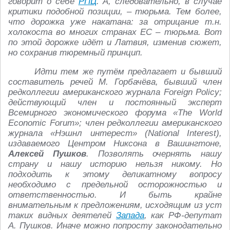
говорит о себе
РПЦ
. А, следовательно, в случае
критики подобной позиции, – тюрьма. Тем более,
что дорожка уже накатана: за отрицание т.н.
холокоста во многих странах ЕС – тюрьма. Вот
по этой дорожке идёт и Латвия, изменив сюжет,
но сохранив тюремный принцип.
Идти тем же путём предлагает и бывший
составитель речей М. Горбачёва, бывший член
редколлегии американского журнала Foreign Policy;
действующий член и постоянный эксперт
Всемирного экономического форума «The World
Economic Forum»; член редколлегии американского
журнала «Нэшнл интерест» (National Interest),
издаваемого Центром Никсона в Вашингтоне,
Алексей Пушков
. Позволять очернять нашу
страну и нашу историю нельзя никому. Но
подходить к этому деликатному вопросу
необходимо с предельной осторожностью и
ответственностью. И быть крайне
внимательным к предложениям, исходящим из уст
таких видных деятелей
Запада
, как РФ-депутат
А. Пушков. Иначе можно попросту законодательно