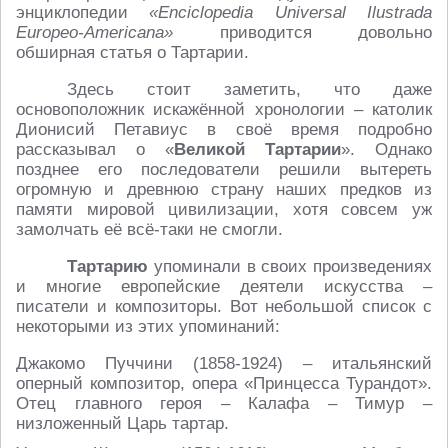
энциклопедии
«Enciclopedia Universal Ilustrada
Europeo-Americana»
приводится довольно
обширная статья о Тартарии.
Здесь стоит заметить, что даже
основоположник искажённой хронологии – католик
Дионисий Петавиус в своё время подробно
рассказывал о «
Великой Тартарии
». Однако
позднее его последователи решили вытереть
огромную и древнюю страну наших предков из
памяти мировой цивилизации, хотя совсем уж
замолчать её всё-таки не смогли.
Тартарию
упоминали в своих произведениях
и многие европейские деятели искусства –
писатели и композиторы. Вот небольшой список с
некоторыми из этих упоминаний:
Джакомо Пуччини (1858-1924) – итальянский
оперный композитор, опера «Принцесса Турандот».
Отец главного героя – Калафа – Тимур –
низложенный Царь тартар.