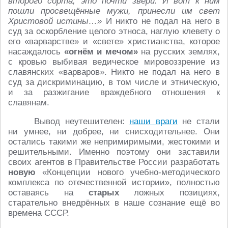
второго сорта, это почти звери. И вот к ним
пошли просвещённые мужи, принесли им свет
Христовой истины…»
И никто не подал на него в
суд за оскорбление целого этноса, наглую клевету о
его «варварстве» и «свете» христианства, которое
насаждалось
«огнём и мечом»
на русских землях,
с кровью выбивая ведическое мировоззрение из
славянских «варваров». Никто не подал на него в
суд за дискриминацию, в том числе и этническую,
и за разжигание враждебного отношения к
славянам.
Вывод неутешителен:
наши враги
не стали
ни умнее, ни добрее, ни снисходительнее. Они
остались такими же непримиримыми, жестокими и
решительными. Именно поэтому они заставили
своих агентов в Правительстве России разработать
новую
«Концепции нового учебно-методического
комплекса по отечественной истории», полностью
оставаясь на
старых
ложных позициях,
старательно внедрённых в наше сознание ещё во
времена СССР.