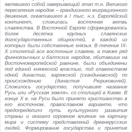
являвшего собой завершающий этап т.н. Великого
переселения народов – грандиозного миграционного
движения, охватившего в I тыс. н.э. Европейский
континент, сложилась восточная ветвь
славянства. В Восточной Европе сформировалось
более десятка крупных славянских
догосударственных общностей, в каждой из
которых были собственные князья. В течение IX-
X столетий все восточные славяне, а также ряд
финноязычных и балтских народов, обитавших на
Восточноевропейской равнине, были объединены
под единой княжеской властью, под главенством
одной династии, варяжской (скандинавской) по
происхождению (династия Рюриковичей).
Сложилось государство, получившее название
Русь или «Русская земля», со столицей в Киеве. В
конце X в. на Руси было принято христианство в
его восточном, православном варианте, что
предопределило путь культурного развития
страны и оказало огромное влияние на картину
мира и систему представлений древнерусских
людей. Формирование государства и принятие