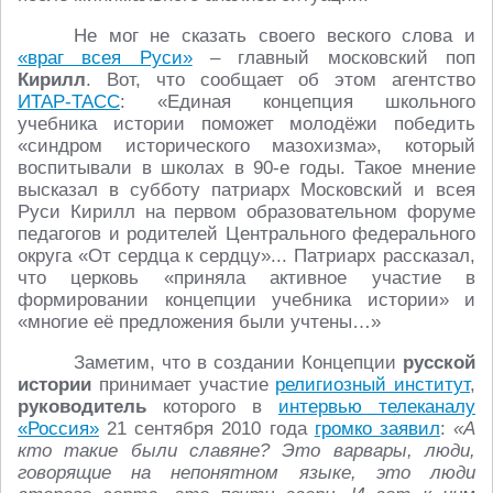
Не мог не сказать своего веского слова и
«враг всея Руси»
– главный московский поп
Кирилл
. Вот, что сообщает об этом агентство
ИТАР-ТАСС
: «Единая концепция школьного
учебника истории поможет молодёжи победить
«синдром исторического мазохизма», который
воспитывали в школах в 90-е годы. Такое мнение
высказал в субботу патриарх Московский и всея
Руси Кирилл на первом образовательном форуме
педагогов и родителей Центрального федерального
округа «От сердца к сердцу»... Патриарх рассказал,
что церковь «приняла активное участие в
формировании концепции учебника истории» и
«многие её предложения были учтены…»
Заметим, что в создании Концепции
русской
истории
принимает участие
религиозный институт
,
руководитель
которого в
интервью телеканалу
«Россия»
21 сентября 2010 года
громко заявил
:
«А
кто такие были славяне? Это варвары, люди,
говорящие на непонятном языке, это люди