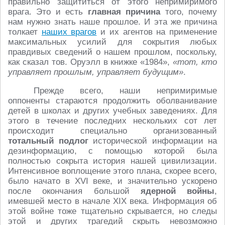
правильно защититься от этого непримиримого
врага. Это и есть
главная причина
того, почему
нам нужно знать наше прошлое. И эта же причина
толкает
наших врагов
и их агентов на применение
максимальных усилий для сокрытия любых
правдивых сведений о нашем прошлом, поскольку,
как сказал тов. Оруэлл в книжке «1984»,
«тот, кто
управляет прошлым, управляет будущим»
.
Прежде всего, наши непримиримые
оппоненты стараются продолжить оболванивание
детей в школах и других учебных заведениях. Для
этого в течение последних нескольких сот лет
происходит специально организованный
тотальный подлог
исторической информации на
дезинформацию, с помощью которой была
полностью сокрыта история нашей цивилизации.
Интенсивное воплощение этого плана, скорее всего,
было начато в XVI веке, и значительно ускорено
после окончания большой
ядерной войны
,
имевшей место в начале XIX века. Информация об
этой войне тоже тщательно скрывается, но следы
этой и других трагедий скрыть невозможно