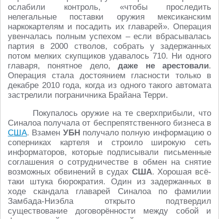
ослабили контроль, «чтобы проследить
нелегальные поставки оружия мексиканским
наркокартелям и посадить их главарей». Операция
увенчалась полным успехом – если вбрасывалась
партия в 2000 стволов, собрать у задержанных
потом мелких скупщиков удавалось 710. Ни одного
главаря, понятное дело,
даже не арестовали
.
Операция стала достоянием гласности только в
декабре 2010 года, когда из одного такого автомата
застрелили пограничника Брайана Терри.
Покупалось оружие на те сверхприбыли, что
Синалоа получала от беспрепятственного бизнеса в
США
. Взамен
УБН
получало полную информацию о
соперниках картеля и строило широкую сеть
информаторов, которые подписывали письменные
соглашения о сотрудничестве в обмен на снятие
возможных обвинений в судах
США
. Хорошая всё-
таки штука бюрократия. Один из задержанных в
ходе скандала главарей Синалоа по фамилии
Замбада-Ниэбла открыто подтвердил
существование договорённости между собой и