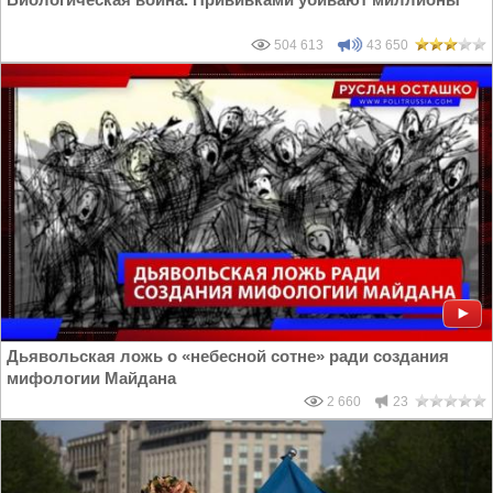
504 613
43 650
Дьявольская ложь о «небесной сотне» ради создания
мифологии Майдана
2 660
23