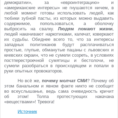
демократии», за «евроинтеграцию» и
«американские интересы» не гнушаются ничем, в
любой момент готовы использовать людей, как
тюбики зубной пасты, из которых можно выдавить
содержимое, попользоваться, а оболочку
выбросить на свалку.
Людям ломают жизни
,
людей накачивают наркотиками, калечат, коверкают
их судьбы. Обиднее всего то, что за интересы
западных политиканов будут расплачиваться
простые, глупые, обманутые пацаны с львовских и
киевских окраин, что не сумели созреть, в условиях
постперестроечной сумятицы и бестолочи, не
сумели разобраться в происходящем и попали в
руки опытных провокаторов.
Но всё же,
почему молчат СМИ
? Почему об
этом банальном и явном факте никто не сообщит
во всеуслышанье, ведь сама очевидность кричит
об этом! Толпа протестующих накачана
«веществами»! Тревога!
Источник