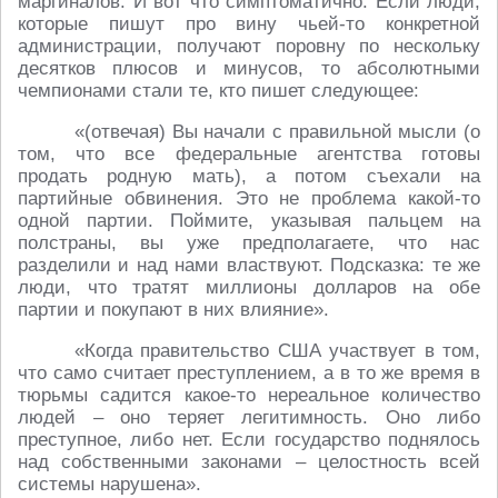
маргиналов. И вот что симптоматично. Если люди,
которые пишут про вину чьей-то конкретной
администрации, получают поровну по нескольку
десятков плюсов и минусов, то абсолютными
чемпионами стали те, кто пишет следующее:
«(отвечая) Вы начали с правильной мысли (о
том, что все федеральные агентства готовы
продать родную мать), а потом съехали на
партийные обвинения. Это не проблема какой-то
одной партии. Поймите, указывая пальцем на
полстраны, вы уже предполагаете, что нас
разделили и над нами властвуют. Подсказка: те же
люди, что тратят миллионы долларов на обе
партии и покупают в них влияние».
«Когда правительство США участвует в том,
что само считает преступлением, а в то же время в
тюрьмы садится какое-то нереальное количество
людей – оно теряет легитимность. Оно либо
преступное, либо нет. Если государство поднялось
над собственными законами – целостность всей
системы нарушена».