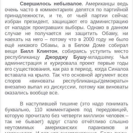
Свершилось небывалое
. Американцы ведь
очень часто в комментариях делятся по партийной
принадлежности, и те, от чьей партии сейчас
избран президент, защищают его администрацию
от нападок проигравших выборы. Однако в данном
случае не получается ни защитить Обаму, ни
наехать на него – потому что в 2000 году не было
ещё никакого Обамы, а в Белом Доме собирал
вещи
Билл Клинтон
, собираясь уступить место
республиканцу
Джорджу Бушу
-младшему. Чья
администрация и курировала проект первые годы
его существования, как раз в период, когда Синалоа
вставала на крыло. Так что основной аргумент всех
споров «виноваты республиканцы/демократы»
внезапно выпал из дискуссии, потому как виноваты
оказались вообще все.
В наступившей тишине (это надо понимать
буквально, 110 комментариев под передовицей,
которую прочитало без четверти миллион человек –
так не бывает) вдруг стало отчётливо слышно
неутомимых американских параноиков и