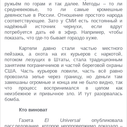
ружьём по горам и так далее. Методы – то ли
средневековье, то ли самые кромешные
девяностые в России. Отношение простого народа
соответствующее. Зато у СМИ есть постоянный и
надёжный источник чернухи, если вдруг
потребуется дать её в эфир. Например, чтобы
показать, что где-то бывает гораздо хуже.
Картели давно стали частью местного
пейзажа, а охота на их курьеров с наркотой,
потоком лезущих в Штаты, стала традиционным
занятием пограничников и частей береговой охраны
США. Часть курьеров ловили, часть всё равно
провозила зелье через границу, но деньги там
замешаны огромные и конца им не было видно, так
что процесс воспринимался в целом как
неизбежное и привычное зло. И тут разорвалась
бомба.
Кто виноват
Газета
El Universal
опубликовала
расследование, которое неопровержимо доказало –