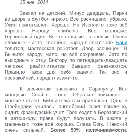
25 янв, 2014
Заехал на детский. Минус двадцать. Парни
во дворе в футбол играют. Всё расчищено, убрано.
Ужин приготовлен. Хорошо. На Изоплите тоже всё
хорошо. Народу прибыло. Все молодые.
Героиновый один. Все остальные – солевые. Очень
сложные. Чисто, спокойно, народ в спортзале.
Баня
топится, мастерская работает. Двор расчищен. В
Быньгах народу мало, но всё сохраняем. Зато по
выходным к отцу Виктору по пятнадцать-двадцать
человек реабилитантов бывших съезжаются.
Правило такое для себя завели. Так оно и
поспокойней, перед глазами-то.
К девчонкам заскочил в Сарапулку. Все
молодые. Спайсы, соли. Обратил внимание –
многие читают. Библиотека там приличная. Одна в
Швейцарии училась, английский знает прилично,
сидит, французский учит. Трое ездят в Берёзовский
в автошколу, права будут получать. В школе у
маленьких тоже всё хорошо. Слава Богу. Женский
очень сильный.
Более 50% излечиваемости
.