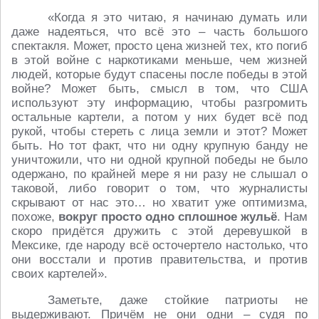
«Когда я это читаю, я начинаю думать или
даже надеяться, что всё это – часть большого
спектакля. Может, просто цена жизней тех, кто погиб
в этой войне с наркотиками меньше, чем жизней
людей, которые будут спасены после победы в этой
войне? Может быть, смысл в том, что США
используют эту информацию, чтобы разгромить
остальные картели, а потом у них будет всё под
рукой, чтобы стереть с лица земли и этот? Может
быть. Но тот факт, что ни одну крупную банду не
уничтожили, что ни одной крупной победы не было
одержано, по крайней мере я ни разу не слышал о
таковой, либо говорит о том, что журналисты
скрывают от нас это… но хватит уже оптимизма,
похоже,
вокруг просто одно сплошное жульё
. Нам
скоро придётся дружить с этой деревушкой в
Мексике, где народу всё осточертело настолько, что
они восстали и против правительства, и против
своих картелей».
Заметьте, даже стойкие патриоты не
выдерживают. Причём не они одни – судя по