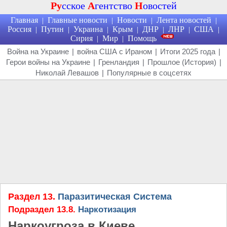
Ру
сское
А
гентство
Н
овостей
Главная
Главные новости
Новости
Лента новостей
|
|
|
|
Россия
Путин
Украина
Крым
ДНР
ЛНР
США
|
|
|
|
|
|
|
Сирия
Мир
Помощь
|
|
Война на Украине
|
война США с Ираном
|
Итоги 2025 года
|
Герои войны на Украине
|
Гренландия
|
Прошлое (История)
|
Николай Левашов
|
Популярные в соцсетях
Раздел 13.
Паразитическая Система
Подраздел 13.8.
Наркотизация
Наркоугроза в Киеве