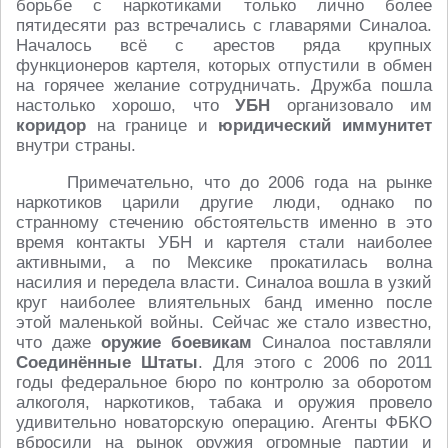
борьбе с наркотиками только лично более
пятидесяти раз встречались с главарями Синалоа.
Началось всё с арестов ряда крупных
функционеров картеля, которых отпустили в обмен
на горячее желание сотрудничать. Дружба пошла
настолько хорошо, что
УБН
организовало им
коридор
на границе и
юридический иммунитет
внутри страны.
Примечательно, что до 2006 года на рынке
наркотиков царили другие люди, однако по
странному стечению обстоятельств именно в это
время контакты УБН и картеля стали наиболее
активными, а по Мексике прокатилась волна
насилия и передела власти. Синалоа вошла в узкий
круг наиболее влиятельных банд именно после
этой маленькой войны. Сейчас же стало известно,
что даже
оружие боевикам
Синалоа поставляли
Соединённые Штаты
. Для этого с 2006 по 2011
годы федеральное бюро по контролю за оборотом
алкоголя, наркотиков, табака и оружия провело
удивительно новаторскую операцию. Агенты ФБКО
вбросили на рынок оружия огромные партии и