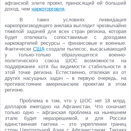
афганской элите проект, приносящий ей больший
доход, чем
наркоторговля
.
В таких условиях ликвидация
наркопроизводящего анклава выглядит чрезвычайно
тяжёлой задачей для всех стран региона, которая
будет отвлекать сопоставимые с доходами
наркокартелей ресурсы – финансовые и военные.
Фактически
США
создали пылесос, высасывающий
у только-только образующегося военно-
политического союза ШОС возможности на
поддержание хотя бы видимости стабильности в
этой точке региона. Естественно, отвлекая их от
других насущных задач – в первую очередь, на
противостояние американским проектам в этом
регионе.
Проблема в том, что у ШОС нет 18 млрд.
долларов ежегодно на Афганистан. Что означает
только одно – афганская проблема на нынешнем
этапе будет неразрешимой, и для России
единственная тактика – это укрепление границ
стран Центральной Азии с Афганистаном. Тактика