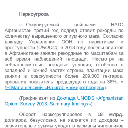
Наркоугроза
«...Оккупируемый войсками НАТО
Афганистан третий год подряд ставит рекорды по
количеству выращенного опиумного мака. Согласно
докладу Управления ООН по наркотикам и
преступности
(UNODC)
, в 2013 году посевы опиатов
в Афганистане заняли рекордные по масштабам за
всё время наблюдений площади. Несмотря на
неблагоприятные погодные условия, особенно в
западной и южной частях страны, плантации мака
заняли в совокупности более 209.000 гектаров,
превысив показатель предыдущего года на 36%...»
(
Н.Малишевский «На игле у «миротворцев»
).
(График взят из
Доклада UNODS «Afghanistan
Opium Survey 2013. Summary findings»
)
Оборот наркогруппировок в
18 млрд
.
долларов, безусловно, не является их доходом –
значительные суммы уходят в карманы чиновников