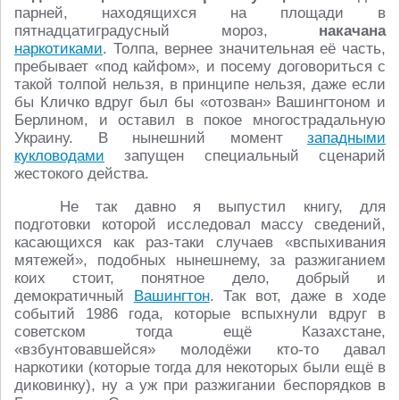
парней, находящихся на площади в
пятнадцатиградусный мороз,
накачана
наркотиками
. Толпа, вернее значительная её часть,
пребывает «под кайфом», и посему договориться с
такой толпой нельзя, в принципе нельзя, даже если
бы Кличко вдруг был бы «отозван» Вашингтоном и
Берлином, и оставил в покое многострадальную
Украину. В нынешний момент
западными
кукловодами
запущен специальный сценарий
жестокого действа.
Не так давно я выпустил книгу, для
подготовки которой исследовал массу сведений,
касающихся как раз-таки случаев «вспыхивания
мятежей», подобных нынешнему, за разжиганием
коих стоит, понятное дело, добрый и
демократичный
Вашингтон
. Так вот, даже в ходе
событий 1986 года, которые вспыхнули вдруг в
советском тогда ещё Казахстане,
«взбунтовавшейся» молодёжи кто-то давал
наркотики (которые тогда для некоторых были ещё в
диковинку), ну а уж при разжигании беспорядков в