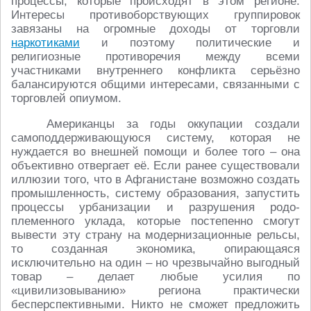
процессы, которые происходят в этом регионе.
Интересы противоборствующих группировок
завязаны на огромные доходы от торговли
наркотиками
и поэтому политические и
религиозные противоречия между всеми
участниками внутреннего конфликта серьёзно
балансируются общими интересами, связанными с
торговлей опиумом.
Американцы за годы оккупации создали
самоподдерживающуюся систему, которая не
нуждается во внешней помощи и более того – она
объективно отвергает её. Если ранее существовали
иллюзии того, что в Афганистане возможно создать
промышленность, систему образования, запустить
процессы урбанизации и разрушения родо-
племенного уклада, которые постепенно смогут
вывести эту страну на модернизационные рельсы,
то созданная экономика, опирающаяся
исключительно на один – но чрезвычайно выгодный
товар – делает любые усилия по
«цивилизовыванию» региона практически
бесперспективными. Никто не сможет предложить