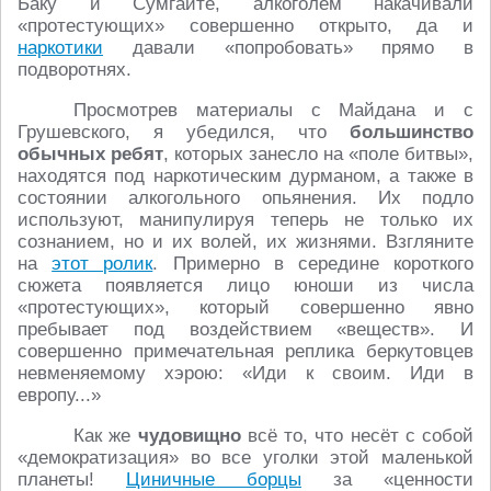
Баку и Сумгаите, алкоголем накачивали
«протестующих» совершенно открыто, да и
наркотики
давали «попробовать» прямо в
подворотнях.
Просмотрев материалы с Майдана и с
Грушевского, я убедился, что
большинство
обычных ребят
, которых занесло на «поле битвы»,
находятся под наркотическим дурманом, а также в
состоянии алкогольного опьянения. Их подло
используют, манипулируя теперь не только их
сознанием, но и их волей, их жизнями. Взгляните
на
этот ролик
. Примерно в середине короткого
сюжета появляется лицо юноши из числа
«протестующих», который совершенно явно
пребывает под воздействием «веществ». И
совершенно примечательная реплика беркутовцев
невменяемому хэрою: «Иди к своим. Иди в
европу...»
Как же
чудовищно
всё то, что несёт с собой
«демократизация» во все уголки этой маленькой
планеты!
Циничные борцы
за «ценности