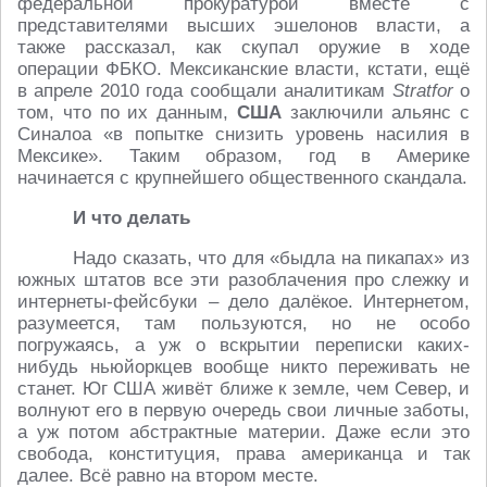
федеральной прокуратурой вместе с
представителями высших эшелонов власти, а
также рассказал, как скупал оружие в ходе
операции ФБКО. Мексиканские власти, кстати, ещё
в апреле 2010 года сообщали аналитикам
Stratfor
о
том, что по их данным,
США
заключили альянс с
Синалоа «в попытке снизить уровень насилия в
Мексике». Таким образом, год в Америке
начинается с крупнейшего общественного скандала.
И что делать
Надо сказать, что для «быдла на пикапах» из
южных штатов все эти разоблачения про слежку и
интернеты-фейсбуки – дело далёкое. Интернетом,
разумеется, там пользуются, но не особо
погружаясь, а уж о вскрытии переписки каких-
нибудь ньюйоркцев вообще никто переживать не
станет. Юг США живёт ближе к земле, чем Север, и
волнуют его в первую очередь свои личные заботы,
а уж потом абстрактные материи. Даже если это
свобода, конституция, права американца и так
далее. Всё равно на втором месте.