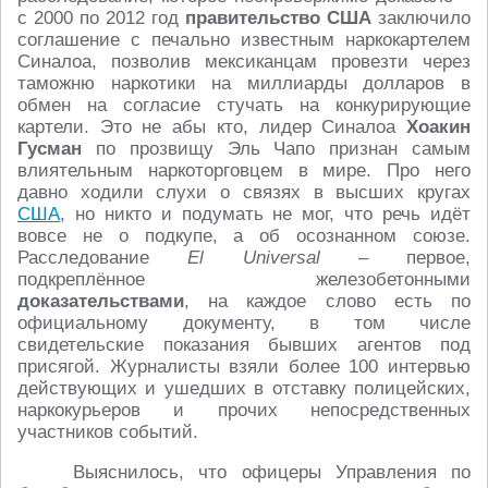
с 2000 по 2012 год
правительство США
заключило
соглашение с печально известным наркокартелем
Синалоа, позволив мексиканцам провезти через
таможню наркотики на миллиарды долларов в
обмен на согласие стучать на конкурирующие
картели. Это не абы кто, лидер Синалоа
Хоакин
Гусман
по прозвищу Эль Чапо признан самым
влиятельным наркоторговцем в мире. Про него
давно ходили слухи о связях в высших кругах
США
, но никто и подумать не мог, что речь идёт
вовсе не о подкупе, а об осознанном союзе.
Расследование
El Universal
– первое,
подкреплённое железобетонными
доказательствами
, на каждое слово есть по
официальному документу, в том числе
свидетельские показания бывших агентов под
присягой. Журналисты взяли более 100 интервью
действующих и ушедших в отставку полицейских,
наркокурьеров и прочих непосредственных
участников событий.
Выяснилось, что офицеры Управления по