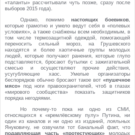
«таланты» рассчитывали чуть позже, сразу после
выборов 2015 года).
Однако, помимо
настоящих боевиков
,
которые грамотно и умело ведут себя в «полевых
условиях», а также снабжены всем необходимым, в
том числе термозащитной одеждой, помогающей
переносить сильный мороз, на Грушевского
находятся и более хаотичные группы молодых
людей, которые получают ранения, которые глупо
подставляются, бросают бутылки с зажигательной
смесью и осуществляют прочие действия,
усугубляющие хаос. Умелые организаторы
беспорядков обычно бросают такое вот
«пушечное
мясо»
под ноги правоохранителей, чтоб в глазах
«мирового сообщества» показать защитников
порядка негодяями.
Но почему-то пока ни одно из СМИ,
относящихся к «кремлёвскому пулу» Путина, ни
один из каналов и ни одно из изданий, лояльных
Януковичу, не озвучили тот банальный факт, что
подавляющая часть «протестующих»
молодых