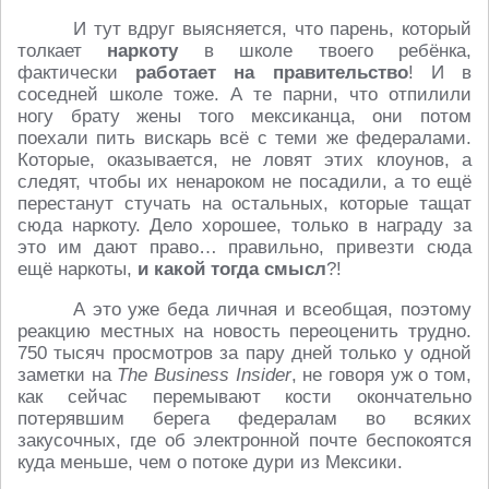
И тут вдруг выясняется, что парень, который
толкает
наркоту
в школе твоего ребёнка,
фактически
работает на правительство
! И в
соседней школе тоже. А те парни, что отпилили
ногу брату жены того мексиканца, они потом
поехали пить вискарь всё с теми же федералами.
Которые, оказывается, не ловят этих клоунов, а
следят, чтобы их ненароком не посадили, а то ещё
перестанут стучать на остальных, которые тащат
сюда наркоту. Дело хорошее, только в награду за
это им дают право… правильно, привезти сюда
ещё наркоты,
и какой тогда смысл
?!
А это уже беда личная и всеобщая, поэтому
реакцию местных на новость переоценить трудно.
750 тысяч просмотров за пару дней только у одной
заметки на
The Business Insider
, не говоря уж о том,
как сейчас перемывают кости окончательно
потерявшим берега федералам во всяких
закусочных, где об электронной почте беспокоятся
куда меньше, чем о потоке дури из Мексики.