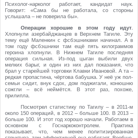
Психолог-нарколог работает, кандидат наук.
Говорит: «Сама бы не работала, со стороны
услышала – не поверила бы».
Операции хорошие в этом году идут
.
Хлопнули азербайджанцев в Верхнем Тагиле. Эту
тему ещё Маленкин с фсбэшниками начинал. А в
том году фсбэшники там ещё пять килограммов
героина хлопнули. В Нижнем Тагиле последняя
операция сильная. Из-под цыган выбили двух
мелких барыг, и один из них дал показания, что
брал у старейшей торговки Клавки Ивановой. А та –
редкая пропастина, чёртова бабушка. У неё уж пол-
семьи сидит, внук сдох, дом поджигали, конюшню
сожгли – всё неймётся. В этот раз, похоже,
прилипла.
Посмотрел статистику по Тагилу – в 2011-м
около 150 операций, в 2012 – больше 100. В 2013 –
больше 100. И этот год хорошо начали. Работаем в
основном с Госнаркоконтролем. Практика
показывает, что, чем менее политизированная
структура, тем эффективней она работает. Вообще,