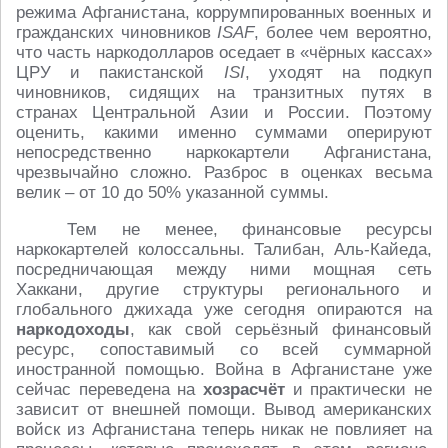
режима Афганистана, коррумпированных военных и
гражданских чиновников
ISAF
, более чем вероятно,
что часть наркодолларов оседает в «чёрных кассах»
ЦРУ и пакистанской
ISI
, уходят на подкуп
чиновников, сидящих на транзитных путях в
странах Центральной Азии и России. Поэтому
оценить, какими именно суммами оперируют
непосредственно наркокартели Афганистана,
чрезвычайно сложно. Разброс в оценках весьма
велик – от 10 до 50% указанной суммы.
Тем не менее, финансовые ресурсы
наркокартелей колоссальны. Талибан, Аль-Кайеда,
посредничающая между ними мощная сеть
Хаккани, другие структуры регионального и
глобального джихада уже сегодня опираются на
наркодоходы
, как свой серьёзный финансовый
ресурс, сопоставимый со всей суммарной
иностранной помощью. Война в Афганистане уже
сейчас переведена на
хозрасчёт
и практически не
зависит от внешней помощи. Вывод американских
войск из Афганистана теперь никак не повлияет на