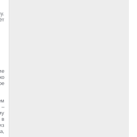
у.
ёт
ие
ко
ое
ем
 –
му
 в
из
а,