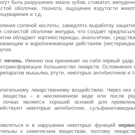
огут быть разрушение эмали зубов, стоматит, желудочн
стой оболочки, тошнота, ощущение вздутости живот
ищеварения и т.д.
еление соляной кислоты, замедлять выработку защитн
я слизистой оболочки желудка, что создаёт предпосыл
ктом обладают кортикостероиды, анальгетики, средства
ливающим и жаропонижающим действием (нестероидн
угие.
ет
печень
. Именно она принимает на себя первый удар,
биотрансформации большинство лекарств. Осложнения 
репаратов мышьяка, ртути, некоторых антибиотиков и т
елательному лекарственному воздействию. Через них 
ые вещества – в неизмененном виде или после ря
 почках является хорошей основой для проявлен
действуют некоторые антибиотики, сульфаниламидны
роявляться и в нарушении некоторых функций
нервн
ительны к химическим веществам, поэтому лекарств