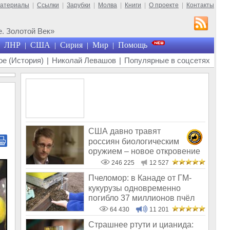
материалы
|
Ссылки
|
Зарубки
|
Молва
|
Книги
|
О проекте
|
Контакты
. Золотой Век»
ЛНР
США
Сирия
Мир
Помощь
|
|
|
|
е (История)
|
Николай Левашов
|
Популярные в соцсетях
США давно травят
россиян биологическим
оружием – новое откровение
Эдварда Сноудена
246 225
12 527
Пчеломор: в Канаде от ГМ-
кукурузы одновременно
погибло 37 миллионов пчёл
64 430
11 201
Страшнее ртути и цианида: