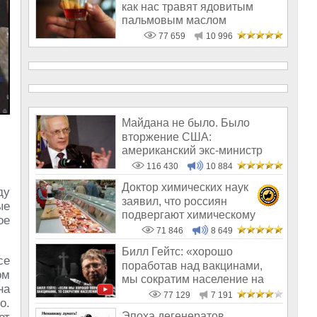
как нас травят ядовитым
пальмовым маслом
77 659
10 996
Майдана не было. Было
вторжение США:
американский экс-министр
написал открытое пись
116 430
10 884
Доктор химических наук
ду
заявил, что россиян
ые
подвергают химическому
ое
геноциду
71 846
8 649
Билл Гейтс: «хорошо
се
поработав над вакцинами,
ом
мы сократим население на
на
10-15%»
77 129
7 191
о.
Эпоха дегенератов,