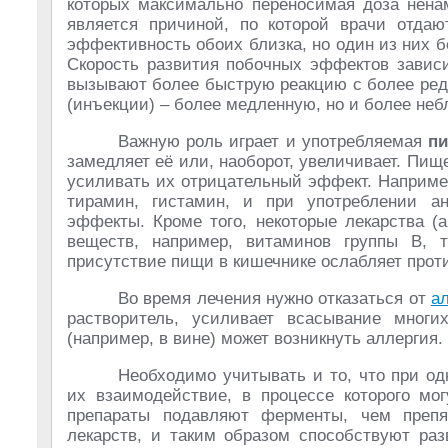
которых максимально переносимая доза ненам
является причиной, по которой врачи отдаю
эффективность обоих близка, но один из них 
Скорость развития побочных эффектов зависи
вызывают более быструю реакцию с более ред
(инъекции) – более медленную, но и более неб
Важную роль играет и употребляемая
п
замедляет её или, наоборот, увеличивает. Пи
усиливать их отрицательный эффект. Наприме
тирамин, гистамин, и при употреблении а
эффекты. Кроме того, некоторые лекарства (
веществ, например, витаминов группы В, 
присутствие пищи в кишечнике ослабляет про
Во время лечения нужно отказаться от
а
растворитель, усиливает всасывание мног
(например, в вине) может возникнуть аллергия.
Необходимо учитывать и то, что при о
их взаимодействие, в процессе которого мог
препараты подавляют ферменты, чем препя
лекарств, и таким образом способствуют раз