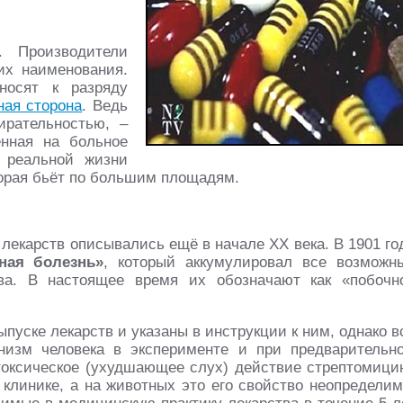
 Производители
их наименования.
носят к разряду
ная сторона
. Ведь
ирательностью, –
енная на больное
 реальной жизни
торая бьёт по большим площадям.
лекарств описывались ещё в начале ХХ века. В 1901 го
нная болезнь»
, который аккумулировал все возможн
ва. В настоящее время их обозначают как «побочн
уске лекарств и указаны в инструкции к ним, однако в
низм человека в эксперименте и при предварительн
токсическое (ухудшающее слух) действие стрептомици
клинике, а на животных это его свойство неопределим