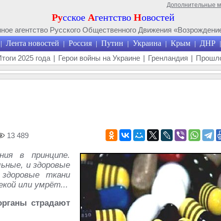
Дополнительные 
Ру
сское
А
гентство
Н
овостей
ое агентство Русского Общественного Движения «Возрождение
Лента новостей
Россия
Путин
Украина
Крым
ДНР
|
|
|
|
|
|
|
Итоги 2025 года
|
Герои войны на Украине
|
Гренландия
|
Прошло
13 489
ния в принципе.
ьные, и здоровые
 здоровые ткани
екой или умрёт...
органы страдают