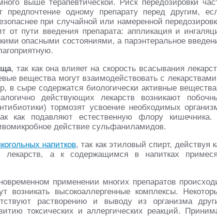
ного выше терапевтической. Риск передозировки час
т предпочтение одному препарату перед другим, ес
безопаснее при случайной или намеренной передозировк
т от пути введения препарата: аппликация и ингаляц
кими опасными состояниями, а парэнтеральное введен
лагоприятную.
ища
, так как она влияет на скорость всасывания лекарст
щевые вещества могут взаимодействовать с лекарствами
р, в сыре содержатся биологически активные вещества
налогично действующих лекарств возникают побочн
антибиотики) тормозят усвоение необходимых организ
так как подавляют естественную флору кишечника.
тивомикробное действие сульфаниламидов.
лкогольных напитков
, так как этиловый спирт, действуя к
их лекарств, а к содержащимся в напитках примес
дновременном применении многих препаратов происход
ут возникать высокоаллергенные комплексы. Некотор
тствуют растворению и выводу из организма друг
витию токсических и аллергических реакций. Приним