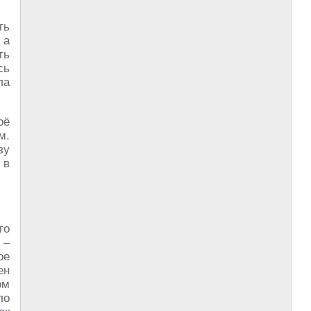
ть
 а
ть
сь
ла
оё
м.
зу
 в
то
 –
ое
ен
ом
ло