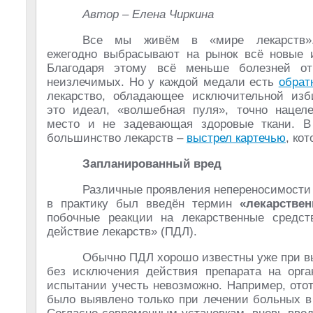
Автор – Елена Чиркина
Все мы живём в «мире лекарств».
ежегодно выбрасывают на рынок всё новые 
Благодаря этому всё меньше болезней от
неизлечимых. Но у каждой медали есть
обрат
лекарство, обладающее исключительной изб
это идеал, «волшебная пуля», точно нацел
место и не задевающая здоровые ткани. В
большинство лекарств –
выстрел картечью
, ко
Запланированный вред
Различные проявления непереносимости 
в практику был введён термин
«лекарстве
побочные реакции на лекарственные средст
действие лекарств» (ПДЛ).
Обычно ПДЛ хорошо известны уже при вып
без исключения действия препарата на орга
испытании учесть невозможно. Например, ото
было выявлено только при лечении больных в 