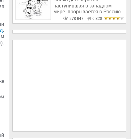
ет
наступившая в западном
за
мире, прорывается в Россию
278 647
6 320
ли
д
.
ым
).
же
ом
ый