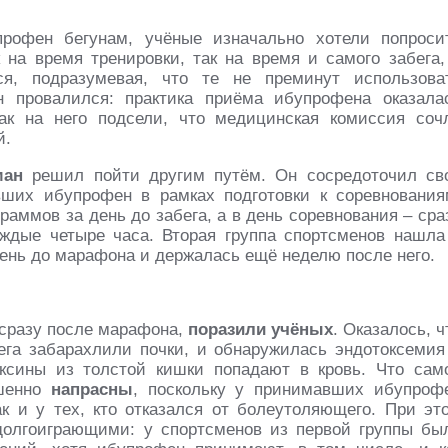
рофен бегунам, учёные изначально хотели попроси
к на время тренировки, так на время и самого забега,
ся, подразумевая, что те не преминут использова
н провалился: практика приёма ибупрофена оказала
ак на него подсели, что медицинская комиссия соч
й.
ман
решил пойти другим путём. Он сосредоточил св
вших ибупрофен в рамках подготовки к соревнования
раммов за день до забега, а в день соревнования – сра
ждые четыре часа. Вторая группа спортсменов нашла
день до марафона и держалась ещё неделю после него.
 сразу после марафона,
поразили учёных
. Оказалось, ч
га забарахлили почки, и обнаружилась эндотоксемия
оксины из толстой кишки попадают в кровь. Что сам
ршенно
напрасны
, поскольку у принимавших ибупроф
ак и у тех, кто отказался от болеутоляющего. При эт
олгоиграющими: у спортсменов из первой группы бы