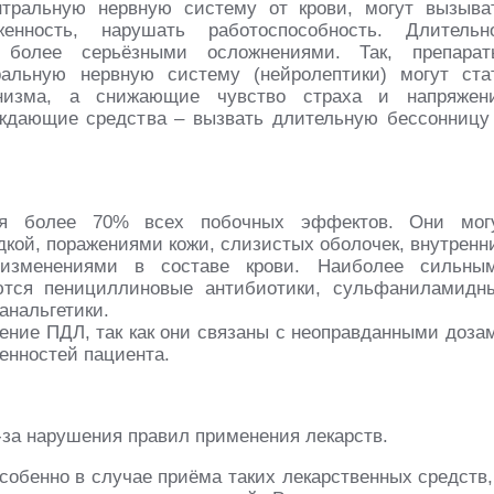
тральную нервную систему от крови, могут вызыва
женность, нарушать работоспособность. Длительн
 более серьёзными осложнениями. Так, препарат
альную нервную систему (нейролептики) могут ста
онизма, а снижающие чувство страха и напряжен
уждающие средства – вызвать длительную бессонницу
тся более 70% всех побочных эффектов. Они мог
кой, поражениями кожи, слизистых оболочек, внутренн
 изменениями в составе крови. Наиболее сильны
тся пенициллиновые антибиотики, сульфаниламидн
анальгетики.
ение ПДЛ, так как они связаны с неоправданными доза
енностей пациента.
за нарушения правил применения лекарств.
собенно в случае приёма таких лекарственных средств,