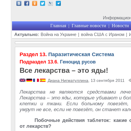
Информационн
Главная
Главные новости
Новости
|
|
Актуально:
Война на Украине
|
война США с Ираном
|
Раздел 13.
Паразитическая Система
Подраздел 13.6.
Геноцид русов
Все лекарства – это яды!
Диана Нигматуллина
, 13 сентября 2011
Лекарства не являются средствами лече
Лекарства – это яды, которые убивают и бол
клетки и ткани. Если больному повезёт,
умрут не все, если не повезёт, он станет кал
Побочные действия таблеток: какие 
от лекарств?