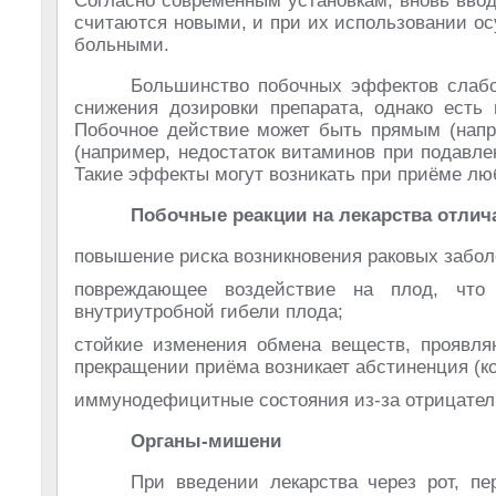
Согласно современным установкам, вновь ввод
считаются новыми, и при их использовании о
больными.
Большинство побочных эффектов слабо
снижения дозировки препарата, однако есть
Побочное действие может быть прямым (напр
(например, недостаток витаминов при подавл
Такие эффекты могут возникать при приёме лю
Побочные реакции на лекарства отли
повышение риска возникновения раковых заболе
повреждающее воздействие на плод, что
внутриутробной гибели плода;
стойкие изменения обмена веществ, проявля
прекращении приёма возникает абстиненция (ко
иммунодефицитные состояния из-за отрицатель
Органы-мишени
При введении лекарства через рот, п