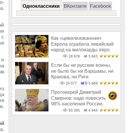
о-
Одноклассники
ВКонтакте
Facebook
а,
ой
ки
 с
Как «цивилизованная»
ые
Европа ограбила ливийский
народ на миллиарды евро
28 978
5 843
 и
Если бы не русские воины,
на
не было бы ни Варшавы, ни
ак
Кракова, ни Риги
20 077
5 689
из
Протоиерей Димитрий
да
Смирнов: надо повесить
ия
98% населения России,
е,
чтобы восторжество
93 395
4 944
ой
а,