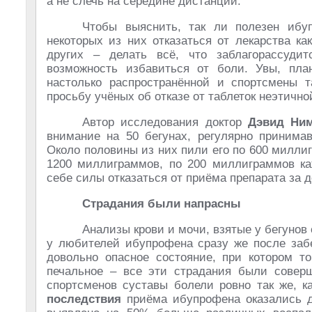
а не слечь на середине дистанции.
Чтобы выяснить, так ли полезен ибуп
некоторых из них отказаться от лекарства ка
других – делать всё, что заблагорассудит
возможность избавиться от боли. Увы, пла
настолько распространённой и спортсмены т
просьбу учёных об отказе от таблеток неэтично
Автор исследования доктор
Дэвид Ни
внимание на 50 бегунах, регулярно принима
Около половины из них пили его по 600 миллиг
1200 миллиграммов, по 200 миллиграммов ка
себе силы отказаться от приёма препарата за 
Страдания были напрасны
Анализы крови и мочи, взятые у бегунов
у любителей ибупрофена сразу же после забе
довольно опасное состояние, при котором т
печальное – все эти страдания были сове
спортсменов суставы болели ровно так же, к
последствия
приёма ибупрофена оказались д