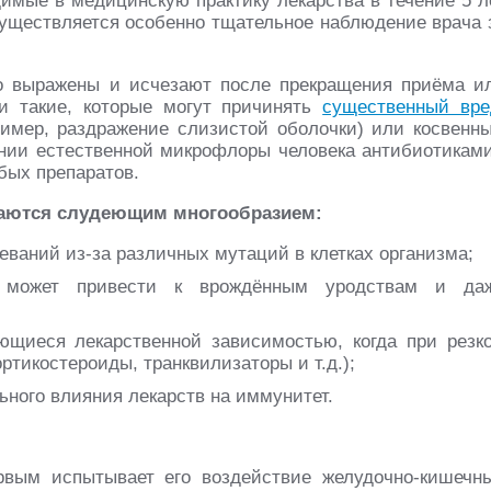
имые в медицинскую практику лекарства в течение 5 л
существляется особенно тщательное наблюдение врача 
 выражены и исчезают после прекращения приёма и
 и такие, которые могут причинять
существенный вре
имер, раздражение слизистой оболочки) или косвенн
ении естественной микрофлоры человека антибиотиками
бых препаратов.
чаются слудеющим многообразием:
ваний из-за различных мутаций в клетках организма;
 может привести к врождённым уродствам и да
ющиеся лекарственной зависимостью, когда при резк
ртикостероиды, транквилизаторы и т.д.);
ного влияния лекарств на иммунитет.
ервым испытывает его воздействие желудочно-кишечн