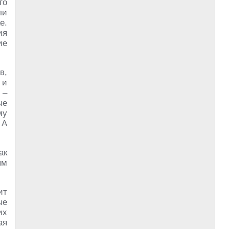
то
ли
е.
ия
ие
в,
 и
 –
ые
му
 А
ак
ям
ит
ые
их
ая