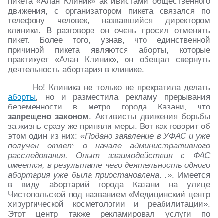
пикета «Алан Клиник» активистами общественного
движения, с организатором пикета связался по
телефону человек, назвавшийся директором
клиники. В разговоре он очень просил отменить
пикет. Более того, узнав, что единственной
причиной пикета являются аборты, которые
практикует «Алан Клиник», он обещал свернуть
деятельность абортария в клинике.
Но! Клиника не только не прекратила делать
аборты
, но и разместила рекламу прерывания
беременности в метро города Казани, что
запрещено законом
. Активисты движения борьбы
за жизнь сразу же приняли меры. Вот как говорит об
этом один из них:
«Подано заявление в УФАС и уже
получен ответ о начале административного
расследования. Опыт взаимодействия с ФАС
имеется, в результате чего деятельность одного
абортария уже была приостановлена…»
. Имеется
в виду абортарий города Казани на улице
Чистопольской под названием «Медицинский центр
хирургической косметологии и реабилитации».
Этот центр также рекламировал услуги по