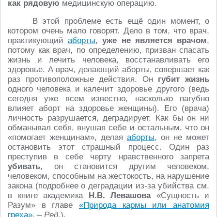
как рядовую
медицинскую операцию.
В этой проблеме есть ещё один момент, о
котором очень мало говорят. Дело в том, что врач,
практикующий
аборты
,
уже не является врачом
,
потому как врач, по определению, призван спасать
жизнь и лечить человека, восстанавливать его
здоровье. А врач, делающий аборты, совершает как
раз противоположные действия. Он
губит жизнь
одного человека и калечит здоровье другого (ведь
сегодня уже всем известно, насколько пагубно
влияет аборт на здоровье женщины). Его (врача)
личность разрушается, деградирует. Как бы он ни
обманывал себя, внушая себе и остальным, что он
«помогает женщинам», делая
аборты
, он не может
остановить этот страшный процесс. Один раз
преступив в себе черту нравственного запрета
убивать
, он становится другим человеком,
человеком, способным на жестокость, на нарушение
закона (подробнее о деградации из-за убийства см.
в книге академика
Н.В. Левашова
«Сущность и
Разум» в главе
«Природа кармы или анатомия
греха»
. –
Ред
.).