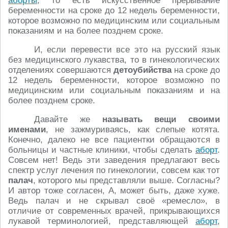
аборты
, то есть искусственное прерывание
беременности на сроке до 12 недель беременности,
которое возможно по медицинским или социальным
показаниям и на более позднем сроке.
И, если перевести все это на русский язык
без медицинского лукавства, то в гинекологических
отделениях совершаются
детоубийства
на сроке до
12 недель беременности, которое возможно по
медицинским или социальным показаниям и на
более позднем сроке.
Давайте же
называть вещи своими
именами
, не зажмуриваясь, как слепые котята.
Конечно, далеко не все пациентки обращаются в
больницы и частные клиники, чтобы сделать
аборт
.
Совсем нет! Ведь эти заведения предлагают весь
спектр услуг лечения по гинекологии, совсем как тот
палач
, которого мы представляли выше. Согласны?
И автор тоже согласен, А, может быть, даже хуже.
Ведь палач и не скрывал своё «ремесло», в
отличие от современных врачей, прикрывающихся
лукавой терминологией, представляющей
аборт
,