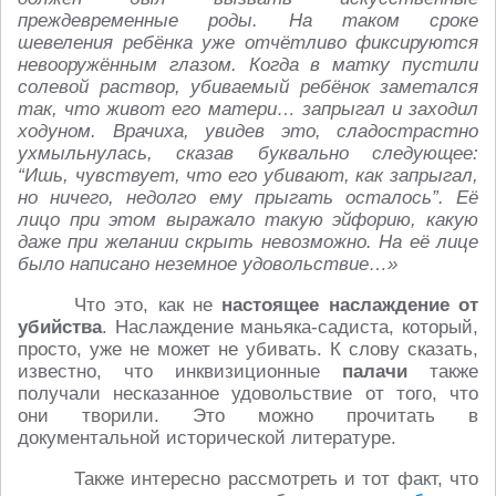
преждевременные роды. На таком сроке
шевеления ребёнка уже отчётливо фиксируются
невооружённым глазом. Когда в матку пустили
солевой раствор, убиваемый ребёнок заметался
так, что живот его матери… запрыгал и заходил
ходуном. Врачиха, увидев это, сладострастно
ухмыльнулась, сказав буквально следующее:
“Ишь, чувствует, что его убивают, как запрыгал,
но ничего, недолго ему прыгать осталось”. Её
лицо при этом выражало такую эйфорию, какую
даже при желании скрыть невозможно. На её лице
было написано неземное удовольствие…»
Что это, как не
настоящее наслаждение от
убийства
. Наслаждение маньяка-садиста, который,
просто, уже не может не убивать. К слову сказать,
известно, что инквизиционные
палачи
также
получали несказанное удовольствие от того, что
они творили. Это можно прочитать в
документальной исторической литературе.
Также интересно рассмотреть и тот факт, что