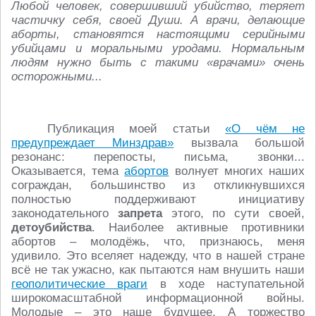
Любой человек, совершивший убийство, теряет
частичку себя, своей Души. А врачи, делающие
аборты, становятся настоящими серийными
убийцами и моральными уродами. Нормальным
людям нужно быть с такими «врачами» очень
осторожными...
Публикация моей статьи
«О чём не
предупреждает Минздрав»
вызвала большой
резонанс: перепосты, письма, звонки...
Оказывается, тема
абортов
волнует многих наших
сограждан, большинство из откликнувшихся
полностью поддерживают инициативу
законодательного
запрета
этого, по сути своей,
детоубийства
. Наиболее активные противники
абортов – молодёжь, что, признаюсь, меня
удивило. Это вселяет надежду, что в нашей стране
всё не так ужасно, как пытаются нам внушить наши
геополитические враги
в ходе наступательной
широкомасштабной информационной войны.
Молодые – это наше будущее. А торжество