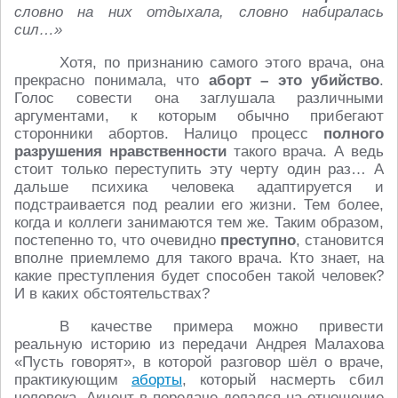
словно на них отдыхала, словно набиралась
сил…»
Хотя, по признанию самого этого врача, она
прекрасно понимала, что
аборт – это убийство
.
Голос совести она заглушала различными
аргументами, к которым обычно прибегают
сторонники абортов. Налицо процесс
полного
разрушения нравственности
такого врача. А ведь
стоит только переступить эту черту один раз… А
дальше психика человека адаптируется и
подстраивается под реалии его жизни. Тем более,
когда и коллеги занимаются тем же. Таким образом,
постепенно то, что очевидно
преступно
, становится
вполне приемлемо для такого врача. Кто знает, на
какие преступления будет способен такой человек?
И в каких обстоятельствах?
В качестве примера можно привести
реальную историю из передачи Андрея Малахова
«Пусть говорят», в которой разговор шёл о враче,
практикующим
аборты
, который насмерть сбил
человека. Акцент в передаче делался на отношение