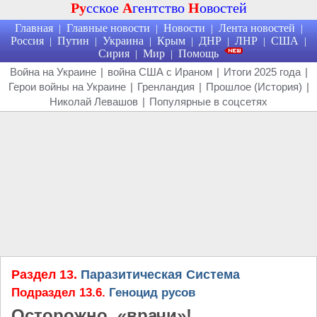
Ру
сское
А
гентство
Н
овостей
Главная
Главные новости
Новости
Лента новостей
|
|
|
|
Россия
Путин
Украина
Крым
ДНР
ЛНР
США
|
|
|
|
|
|
|
Сирия
Мир
Помощь
|
|
Война на Украине
|
война США с Ираном
|
Итоги 2025 года
|
Герои войны на Украине
|
Гренландия
|
Прошлое (История)
|
Николай Левашов
|
Популярные в соцсетях
Раздел 13.
Паразитическая Система
Подраздел 13.6.
Геноцид русов
Осторожно, «врачи»!