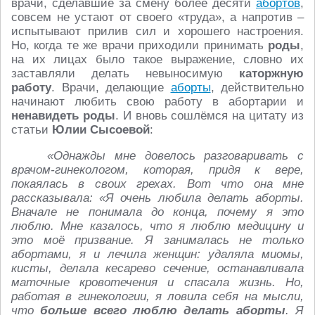
врачи, сделавшие за смену более десяти
абортов
,
совсем не устают от своего «труда», а напротив –
испытывают прилив сил и хорошего настроения.
Но, когда те же врачи приходили принимать
роды
,
на их лицах было такое выражение, словно их
заставляли делать невыносимую
каторжную
работу
. Врачи, делающие
аборты
, действительно
начинают любить свою работу в абортарии и
ненавидеть роды
. И вновь сошлёмся на цитату из
статьи
Юлии Сысоевой
:
«Однажды мне довелось разговаривать с
врачом-гинекологом, которая, придя к вере,
покаялась в своих грехах. Вот что она мне
рассказывала: «Я очень любила делать аборты.
Вначале не понимала до конца, почему я это
люблю. Мне казалось, что я люблю медицину и
это моё призвание. Я занималась не только
абортами, я и лечила женщин: удаляла миомы,
кисты, делала кесарево сечение, останавливала
маточные кровотечения и спасала жизнь. Но,
работая в гинекологии, я ловила себя на мысли,
что
больше всего люблю делать аборты
. Я