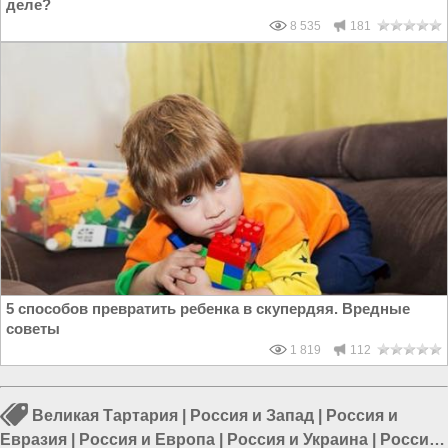
деле?
8 535
181
5 способов превратить ребенка в скупердяя. Вредные
советы
1 819
112
Великая Тартария
|
Россия и Запад
|
Россия и
Евразия
|
Россия и Европа
|
Россия и Украина
|
Россия