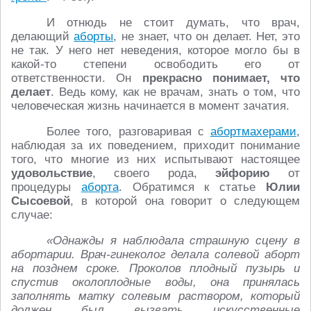
И отнюдь не стоит думать, что врач,
делающий
аборты
, не знает, что он делает. Нет, это
не так. У него нет неведения, которое могло бы в
какой-то степени освободить его от
ответственности. Он
прекрасно понимает, что
делает
. Ведь кому, как не врачам, знать о том, что
человеческая жизнь начинается в момент зачатия.
Более того, разговаривая с
абортмахерами
,
наблюдая за их поведением, приходит понимание
того, что многие из них испытывают настоящее
удовольствие
, своего рода,
эйфорию
от
процедуры
аборта
. Обратимся к статье
Юлии
Сысоевой
, в которой она говорит о следующем
случае:
«Однажды я наблюдала страшную сцену в
абортарии. Врач-гинеколог делала солевой аборт
на позднем сроке. Проколов плодный пузырь и
спустив околоплодные воды, она принялась
заполнять матку солевым раствором, который
должен был вызвать искусственные