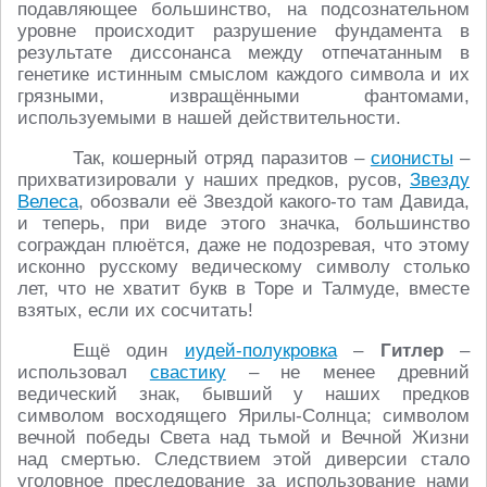
подавляющее большинство, на подсознательном
уровне происходит разрушение фундамента в
результате диссонанса между отпечатанным в
генетике истинным смыслом каждого символа и их
грязными, извращёнными фантомами,
используемыми в нашей действительности.
Так, кошерный отряд паразитов –
сионисты
–
прихватизировали у наших предков, русов,
Звезду
Велеса
, обозвали её Звездой какого-то там Давида,
и теперь, при виде этого значка, большинство
сограждан плюётся, даже не подозревая, что этому
исконно русскому ведическому символу столько
лет, что не хватит букв в Торе и Талмуде, вместе
взятых, если их сосчитать!
Ещё один
иудей-полукровка
–
Гитлер
–
использовал
свастику
– не менее древний
ведический знак, бывший у наших предков
символом восходящего Ярилы-Солнца; символом
вечной победы Света над тьмой и Вечной Жизни
над смертью. Следствием этой диверсии стало
уголовное преследование за использование нами