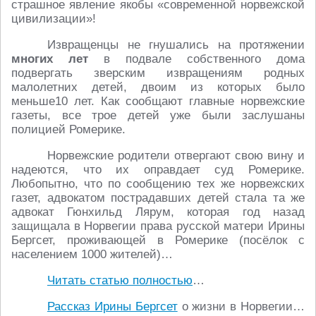
страшное явление якобы «современной норвежской
цивилизации»!
Извращенцы не гнушались на протяжении
многих лет
в подвале собственного дома
подвергать зверским извращениям родных
малолетних детей, двоим из которых было
меньше10 лет. Как сообщают главные норвежские
газеты, все трое детей уже были заслушаны
полицией Ромерике.
Норвежские родители отвергают свою вину и
надеются, что их оправдает суд Ромерике.
Любопытно, что по сообщению тех же норвежских
газет, адвокатом пострадавших детей стала та же
адвокат Гюнхильд Лярум, которая год назад
защищала в Норвегии права русской матери Ирины
Бергсет, проживающей в Ромерике (посёлок с
населением 1000 жителей)…
Читать статью полностью
…
Рассказ Ирины Бергсет
о жизни в Норвегии…