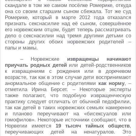
скандале в том же самом посёлке Ромерике, откуда
она со своим старшим сыном сбежала. Тот же суд
Ромерике, который в марте 2012 года отказался
признать секснасилие над её сыном, совершённое
его норвежским отцом, будет теперь рассматривать
дело о секснасилии над тремя другими детьми со
стороны других обоих норвежских родителей –
папы и мамы.
– Норвежские
извращенцы начинают
приучать родных детей
или детей-родственников
к извращениям с рождения или в доречевом
возрасте, так как в этом случае дети воспринимают
анормальное общение с родителями
как норму
, –
отметила Ирина Берсет. – Некоторые эксперты
также полагают, что подобную извращенческую
практику следует отличать от обычной педофилии,
так как детей в таких норвежских семьях намеренно
и планово переучивают на «бисексуалов или
гомофилов». Некоторые источники сообщают, что в
Норвегии имеется
19 тысяч тайных обществ
,
переучивающих детей на ненатуралов. Это