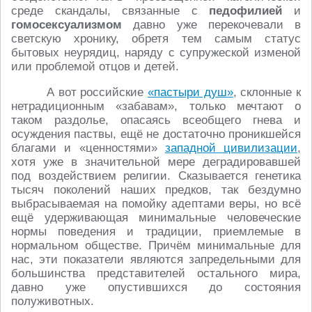
среде скандалы, связанные с
педофилией
и
гомосексуализмом
давно уже перекочевали в
светскую хронику, обретя тем самым статус
бытовых неурядиц, наряду с супружеской изменой
или проблемой отцов и детей.
А вот российские
«пастыри душ»
, склонные к
нетрадиционным «забавам», только мечтают о
таком раздолье, опасаясь всеобщего гнева и
осуждения паствы, ещё не достаточно проникшейся
благами и «ценностями»
западной цивилизации
,
хотя уже в значительной мере деградировавшей
под воздействием религии. Сказывается генетика
тысяч поколений наших предков, так бездумно
выбрасываемая на помойку адептами веры, но всё
ещё удерживающая минимальные человеческие
нормы поведения и традиции, приемлемые в
нормальном обществе. Причём минимальные для
нас, эти показатели являются запредельными для
большинства представителей остального мира,
давно уже опустившихся до состояния
полуживотных.