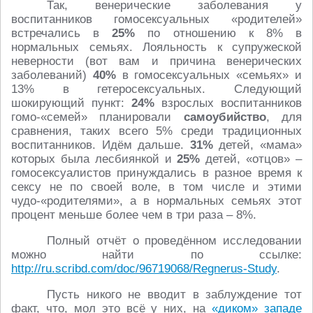
Так, венерические заболевания у
воспитанников гомосексуальных «родителей»
встречались в
25%
по отношению к 8% в
нормальных семьях. Лояльность к супружеской
неверности (вот вам и причина венерических
заболеваний)
40%
в гомосексуальных «семьях» и
13% в гетеросексуальных. Следующий
шокирующий пункт:
24%
взрослых воспитанников
гомо-«семей» планировали
самоубийство
, для
сравнения, таких всего 5% среди традиционных
воспитанников. Идём дальше.
31%
детей, «мама»
которых была лесбиянкой и
25%
детей, «отцов» –
гомосексуалистов принуждались в разное время к
сексу не по своей воле, в том числе и этими
чудо-«родителями», а в нормальных семьях этот
процент меньше более чем в три раза – 8%.
Полный отчёт о проведённом исследовании
можно найти по ссылке:
http://ru.scribd.com/doc/96719068/Regnerus-Study
.
Пусть никого не вводит в заблуждение тот
факт, что, мол это всё у них, на
«диком» западе