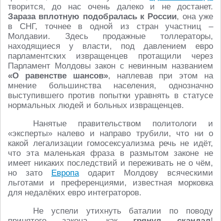
творится, до нас очень далеко и не достанет.
Зараза вплотную подобралась к России
, она уже
в СНГ, точнее в одной из стран участниц –
Молдавии. Здесь продажные толлераторы,
находящиеся у власти, под давлением евро
парламентских извращенцев протащили через
Парламент Молдовы закон с невинным названием
«О равенстве шансов»
, наплевав при этом на
мнение большинства населения, однозначно
выступившего против попытки уравнять в статусе
нормальных людей и больных извращенцев.
Нанятые правительством политологи и
«эксперты» налево и направо трубили, что ни о
какой легализации гомосексуализма речь не идёт,
что эта маленькая фраза в размытом законе не
имеет никаких последствий и переживать не о чём,
но зато
Европа
одарит Молдову всяческими
льготами и преференциями, известная морковка
для недалёких евро интеграторов.
Не успели утихнуть баталии по поводу
принятого закона, как
грянул скандал
!