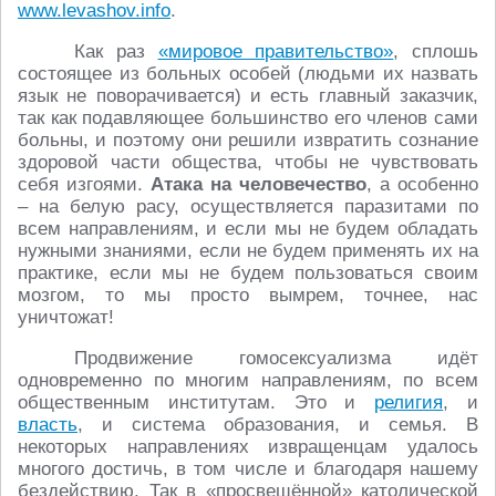
www.levashov.info
.
Как раз
«мировое правительство»
, сплошь
состоящее из больных особей (людьми их назвать
язык не поворачивается) и есть главный заказчик,
так как подавляющее большинство его членов сами
больны, и поэтому они решили извратить сознание
здоровой части общества, чтобы не чувствовать
себя изгоями.
Атака на человечество
, а особенно
– на белую расу, осуществляется паразитами по
всем направлениям, и если мы не будем обладать
нужными знаниями, если не будем применять их на
практике, если мы не будем пользоваться своим
мозгом, то мы просто вымрем, точнее, нас
уничтожат!
Продвижение гомосексуализма идёт
одновременно по многим направлениям, по всем
общественным институтам. Это и
религия
, и
власть
, и система образования, и семья. В
некоторых направлениях извращенцам удалось
многого достичь, в том числе и благодаря нашему
бездействию. Так в «просвещённой» католической