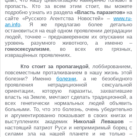
факт, что нашу цивилизацию намеренно толкают в
пропасть. Кто за всем этим стоит, вы можете
подробно узнать из раздела
«Власть паразитов»
на
сайте «Русского Агентства Новостей» –
www.ru-
an.info
. Я же предлагаю более детально
остановиться на ещё одном проявлении деградации
людей, точнее – преднамеренном их опускании на
уровень разумного животного, а именно –
гомосексуализме
, во всех его грязных,
извращённых проявлениях.
Кто стоит
за пропагандой
, лоббированием,
повсеместным проталкиванием в нашу жизнь этой
болезни? Именно
болезни
, а не безобидного
проявления нетрадиционной сексуальной
ориентации, которую паразиты, захватившие
власть на Земле, мечтают сделать традиционной, а
всех генетически нормальных людей объявить
больными. То, что это болезнь, очень убедительно
и аргументированно показывает в своих книгах и
выступлениях академик
Николай Левашов
–
настоящий патриот Руси и непримиримый борец с
силами зла на нашей планете и не только –