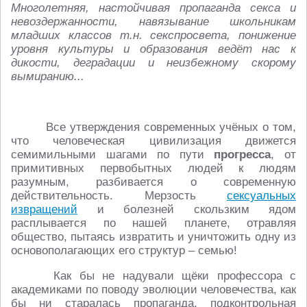
Многолетняя, настойчивая пропаганда секса и
невоздержанности, навязывание школьникам
младших классов т.н. секспросвета, понижение
уровня культуры и образования ведёт нас к
дикости, деградации и неизбежному скорому
вымиранию...
Все утверждения современных учёных о том,
что человеческая цивилизация движется
семимильными шагами по пути
прогресса
, от
примитивных первобытных людей к людям
разумным, разбивается о современную
действительность. Мерзость
сексуальных
извращений
и болезней скользким ядом
расплывается по нашей планете, отравляя
общество, пытаясь извратить и уничтожить одну из
основополагающих его структур – семью!
Как бы не надували щёки профессора с
академиками по поводу эволюции человечества, как
бы ни старалась пропаганда, подконтрольная