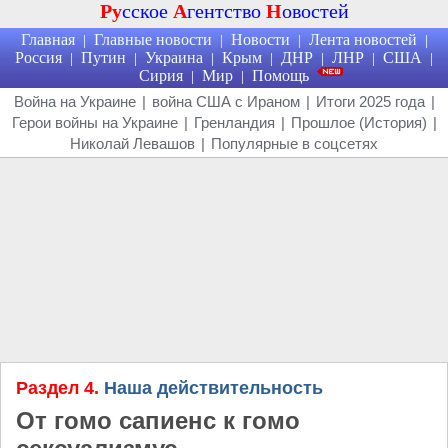
Ру
сское
А
гентство
Н
овостей
Главная
Главные новости
Новости
Лента новостей
|
|
|
|
Россия
Путин
Украина
Крым
ДНР
ЛНР
США
|
|
|
|
|
|
|
Сирия
Мир
Помощь
|
|
Война на Украине
|
война США с Ираном
|
Итоги 2025 года
|
Герои войны на Украине
|
Гренландия
|
Прошлое (История)
|
Николай Левашов
|
Популярные в соцсетях
Раздел 4.
Наша действительность
От гомо сапиенс к гомо