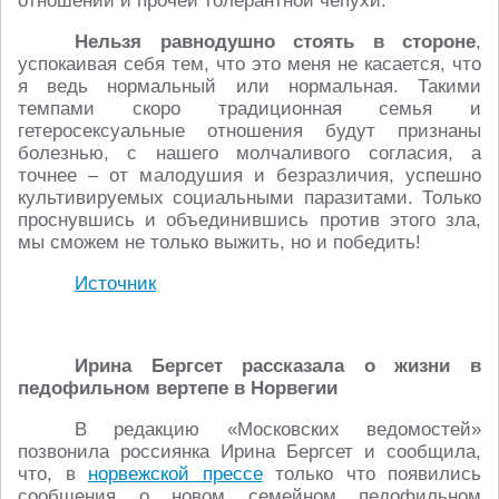
отношений и прочей толерантной чепухи.
Нельзя равнодушно стоять в стороне
,
успокаивая себя тем, что это меня не касается, что
я ведь нормальный или нормальная. Такими
темпами скоро традиционная семья и
гетеросексуальные отношения будут признаны
болезнью, с нашего молчаливого согласия, а
точнее – от малодушия и безразличия, успешно
культивируемых социальными паразитами. Только
проснувшись и объединившись против этого зла,
мы сможем не только выжить, но и победить!
Источник
Ирина Бергсет рассказала о жизни в
педофильном вертепе в Норвегии
В редакцию «Московских ведомостей»
позвонила россиянка Ирина Бергсет и сообщила,
что, в
норвежской прессе
только что появились
сообщения о новом семейном педофильном