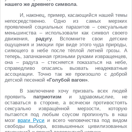
нашего же древнего символа
.
И, наконец, пример, касающийся нашей темы
непосредственно. Одно из самых мерзких
проявлений социальных паразитов – сексуальные
меньшинства – использовали как символ своего
движения,
радугу
. Вспомните свои детские
ощущения и эмоции при виде этого чуда природы,
сияющего в небе после тёплой летней грозы. А
теперь, запачканная грязными руками извращенцев,
она – радуга – стесняется показаться на небе,
справедливо опасаясь вызвать неадекватные
ассоциации. Точно так же произошло с доброй
детской песенкой
«Голубой вагон»
.
В заключение хочу призвать всех людей
проявить
патриотизм
и здравомыслие, не
оставаться в стороне, а всячески противостоять
сексуально извращённой мерзости, которую
пытаются под любым соусом пропихнуть в наш
мозг
враги Руси
и всего человечества под видом
свободы выбора, возвышенных цивилизованных