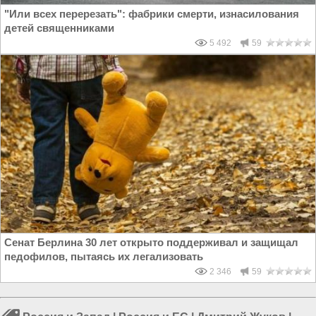
"Или всех перерезать": фабрики смерти, изнасилования
детей священниками
5 492
59
Сенат Берлина 30 лет открыто поддерживал и защищал
педофилов, пытаясь их легализовать
2 346
59