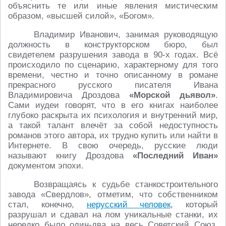
объяснить те или иные явления мистическим
образом, «высшей силой», «Богом».
Владимир Иванович, занимая руководящую
должность в конструкторском бюро, был
свидетелем разрушения завода в 90-х годах. Всё
происходило по сценарию, характерному для того
времени, честно и точно описанному в романе
прекрасного русского писателя Ивана
Владимировича Дроздова
«Морской дьявол»
.
Сами иудеи говорят, что в его книгах наиболее
глубоко раскрыта их психология и внутренний мир,
а такой талант влечёт за собой недоступность
романов этого автора, их трудно купить или найти в
Интернете. В свою очередь, русские люди
называют книгу Дроздова
«Последний Иван»
документом эпохи.
Возвращаясь к судьбе станкостроительного
завода «Свердлов», отметим, что собственником
стал, конечно,
нерусский человек
, который
разрушал и сдавал на лом уникальные станки, их
нередко было один-два на весь Советский Союз.