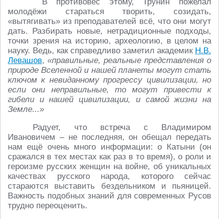
В противовес этому, Трунин пожелал
молодёжи стараться творить, созидать,
«вытягивать» из преподавателей всё, что они могут
дать. Разбирать новые, нетрадиционные подходы,
точки зрения на историю, археологию, в целом на
науку. Ведь, как справедливо заметил академик
Н.В.
Левашов
,
«правильные, реальные представления о
природе Вселенной и нашей планеты могут стать
ключом к невиданному прогрессу цивилизации, но
если они неправильные, то могут привести к
гибели и нашей цивилизации, и самой жизни на
Земле...»
Радует, что встреча с Владимиром
Ивановичем – не последняя, он обещал передать
нам ещё очень много информации: о Катыни (он
сражался в тех местах как раз в то время), о роли и
героизме русских женщин на войне, об уникальных
качествах русского народа, которого сейчас
стараются выставить бездельником и пьяницей.
Важность подобных знаний для современных Русов
трудно переоценить.