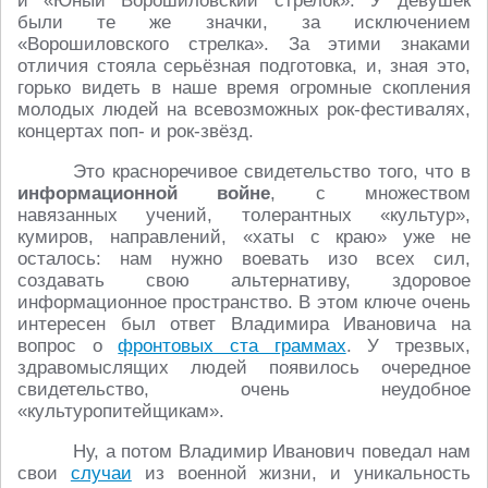
и «Юный Ворошиловский стрелок». У девушек
были те же значки, за исключением
«Ворошиловского стрелка». За этими знаками
отличия стояла серьёзная подготовка, и, зная это,
горько видеть в наше время огромные скопления
молодых людей на всевозможных рок-фестивалях,
концертах поп- и рок-звёзд.
Это красноречивое свидетельство того, что в
информационной войне
, с множеством
навязанных учений, толерантных «культур»,
кумиров, направлений, «хаты с краю» уже не
осталось: нам нужно воевать изо всех сил,
создавать свою альтернативу, здоровое
информационное пространство. В этом ключе очень
интересен был ответ Владимира Ивановича на
вопрос о
фронтовых ста граммах
. У трезвых,
здравомыслящих людей появилось очередное
свидетельство, очень неудобное
«культуропитейщикам».
Ну, а потом Владимир Иванович поведал нам
свои
случаи
из военной жизни, и уникальность