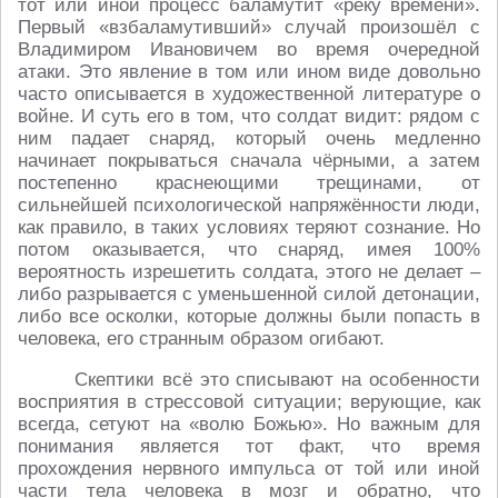
тот или иной процесс баламутит «реку времени».
Первый «взбаламутивший» случай произошёл с
Владимиром Ивановичем во время очередной
атаки. Это явление в том или ином виде довольно
часто описывается в художественной литературе о
войне. И суть его в том, что солдат видит: рядом с
ним падает снаряд, который очень медленно
начинает покрываться сначала чёрными, а затем
постепенно краснеющими трещинами, от
сильнейшей психологической напряжённости люди,
как правило, в таких условиях теряют сознание. Но
потом оказывается, что снаряд, имея 100%
вероятность изрешетить солдата, этого не делает –
либо разрывается с уменьшенной силой детонации,
либо все осколки, которые должны были попасть в
человека, его странным образом огибают.
Скептики всё это списывают на особенности
восприятия в стрессовой ситуации; верующие, как
всегда, сетуют на «волю Божью». Но важным для
понимания является тот факт, что время
прохождения нервного импульса от той или иной
части тела человека в мозг и обратно, что