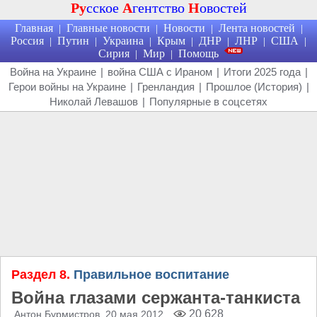
Ру
сское
А
гентство
Н
овостей
Главная
Главные новости
Новости
Лента новостей
|
|
|
|
Россия
Путин
Украина
Крым
ДНР
ЛНР
США
|
|
|
|
|
|
|
Сирия
Мир
Помощь
|
|
Война на Украине
|
война США с Ираном
|
Итоги 2025 года
|
Герои войны на Украине
|
Гренландия
|
Прошлое (История)
|
Николай Левашов
|
Популярные в соцсетях
Раздел 8.
Правильное воспитание
Война глазами сержанта-танкиста
20 628
Антон Бурмистров
, 20 мая 2012