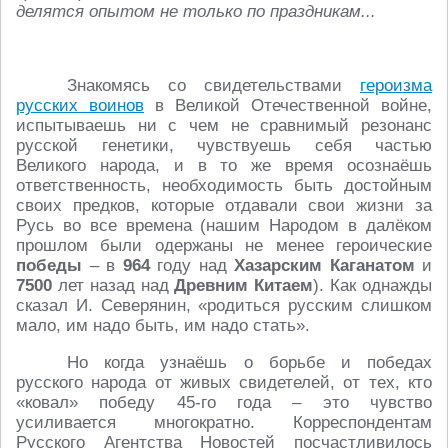
делятся опытом не только по праздникам...
Знакомясь со свидетельствами
героизма
русских воинов
в Великой Отечественной войне,
испытываешь ни с чем не сравнимый резонанс
русской генетики, чувствуешь себя частью
Великого народа, и в то же время осознаёшь
ответственность, необходимость быть достойным
своих предков, которые отдавали свои жизни за
Русь во все времена (нашим Народом в далёком
прошлом были одержаны не менее героические
победы
– в
964
году над
Хазарским Каганатом
и
7500
лет назад над
Древним Китаем
). Как однажды
сказал И. Северянин, «родиться русским слишком
мало, им надо быть, им надо стать».
Но когда узнаёшь о борьбе и победах
русского народа от живых свидетелей, от тех, кто
«ковал» победу 45-го года – это чувство
усиливается многократно. Корреспондентам
Русского Агентства Новостей посчастливилось