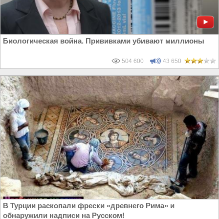
Биологическая война. Прививками убивают миллионы
504 600
43 650
В Турции раскопали фрески «древнего Рима» и
обнаружили надписи на Русском!