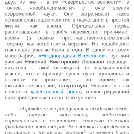
двух из них – в их «сверхъестественности», а
точнее, «необъяснимости» с точки зрения
современной науки. Они затрагивают такое
основополагающее понятие в науке, да и в простой
жизни, как время. Официальная наука,
расписавшаяся в своём невежестве, принимает
время (в рамках пространственно-временной
теории), как четвёртое измерение. Но нешаблонно
мыслящие учёные были всегда. В одной из своих
монографий,
«Неоднородная Вселенная»
, русский
учёный
Николай Викторович Левашов
подводит
читателя к такой очевидной, но «замыленной»
мысли, что в природе существуют
процессы
и
скорости их протекания, а вот
время
, как
физическое явление,
отсутствует
. Недавно в сети
появился
качественный ролик
, иллюстрирующий
нижеприведённые слова этого учёного:
«Прежде, чем приступать к созданию какой-
либо теории мироздания, необходимо
определиться с понятиями, которые создают
фундамент этой теории. Без чёткого определения
начальных и граничных условий, не может быть