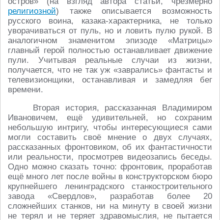
остров» (на взгляд автора статьи, чрезмерно
религиозной
) также описывается возможность
русского воина, казака-характерника, не только
уворачиваться от пуль, но и ловить пулю рукой. В
аналогичном знаменитом эпизоде «Матрицы»
главный герой полностью останавливает движение
пули. Учитывая реальные случаи из жизни,
получается, что не так уж «заврались» фантасты и
телевизионщики, останавливая и замедляя бег
времени.
Вторая история, рассказанная Владимиром
Ивановичем, ещё удивительней, но сохраним
небольшую интригу, чтобы интересующиеся сами
могли составить своё мнение о двух случаях,
рассказанных фронтовиком, об их фантастичности
или реальности, просмотрев видеозапись беседы.
Одно можно сказать точно: фронтовик, проработав
ещё много лет после войны в конструкторском бюро
крупнейшего ленинградского станкостроительного
завода «Свердлов», разработав более 20
сложнейших станков, ни на минуту в своей жизни
не терял и не теряет здравомыслия, не пытается