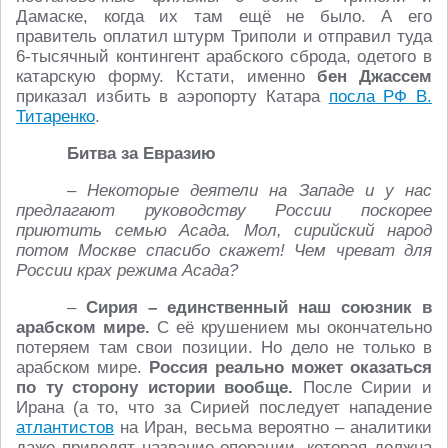
Дамаске, когда их там ещё не было. А его
правитель оплатил штурм Триполи и отправил туда
6-тысячный контингент арабского сброда, одетого в
катарскую форму. Кстати, именно
бен Джассем
приказал избить в аэропорту Катара
посла РФ В.
Титаренко
.
Битва за Евразию
– Некоторые деятели на Западе и у нас
предлагают руководству России поскорее
приютить семью Асада. Мол, сирийский народ
потом Москве спасибо скажет! Чем чреват для
России крах режима Асада?
–
Сирия – единственный наш союзник в
арабском мире.
С её крушением мы окончательно
потеряем там свои позиции. Но дело не только в
арабском мире.
Россия реально может оказаться
по ту сторону истории вообще.
После Сирии и
Ирана (а то, что за Сирией последует нападение
атлантистов
на Иран, весьма вероятно – аналитики
даже приводят название операции, которая должна