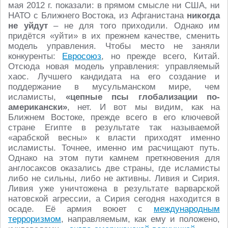
мая 2012 г. показали: в прямом смысле ни США, ни
НАТО с Ближнего Востока, из Афганистана
никогда
не уйдут
– не для того приходили. Однако им
придётся «уйти» в их прежнем качестве, сменить
модель управления. Чтобы место не заняли
конкуренты:
Евросоюз
, но прежде всего, Китай.
Отсюда новая модель управления: управляемый
хаос. Лучшего кандидата на его создание и
поддержание в мусульманском мире, чем
исламисты,
«цепные псы глобализации по-
американски»
, нет. И вот мы видим, как на
Ближнем Востоке, прежде всего в его ключевой
стране Египте в результате так называемой
«арабской весны» к власти приходят именно
исламисты. Точнее, именно им расчищают путь.
Однако на этом пути камнем преткновения для
англосаксов оказались две страны, где исламисты
либо не сильны, либо не активны. Ливия и Сирия.
Ливия уже уничтожена в результате варварской
натовской агрессии, а Сирия сегодня находится в
осаде. Её армия воюет с
международным
терроризмом
, направляемым, как ему и положено,