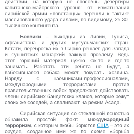
действий, на которую не способны дезертиры
капитанско-майорского уровня: от изматывания
сирийской армии «повстанцы» перешли к тактике
массированного удара силами, по-видимому, 25-30-
тысячного контингента.
Боевики
– выходцы из Ливии, Туниса,
Афганистана и других мусульманских стран.
Кстати, переброска их в Сирию решает для Запада
и суннитских монархий важную проблему. Ведь
этот горючий материал нужно как-то и где-то
занимать. Работать эти ребята не будут, а
взбесившаяся собака может покусать хозяина.
Наряду с наёмниками-профессионалами,
международными террористами против
правительственных войск продолжают действовать
члены сирийских бандитских кланов, которые режут
своих же соседей, а сваливают на режим Асада.
Сирийская ситуация со стеклянной ясностью
обнажила простой факт:
международный
терроризм,
с которым якобы борются
США
– это их
орудие, созданное ими же по схеме «борьба