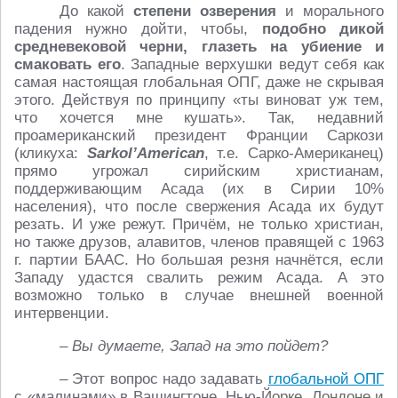
До какой
степени озверения
и морального
падения нужно дойти, чтобы,
подобно дикой
средневековой черни, глазеть на убиение и
смаковать его
. Западные верхушки ведут себя как
самая настоящая глобальная ОПГ, даже не скрывая
этого. Действуя по принципу «ты виноват уж тем,
что хочется мне кушать». Так, недавний
проамериканский президент Франции Саркози
(кликуха:
Sarkol’American
, т.е. Сарко-Американец)
прямо угрожал сирийским христианам,
поддерживающим Асада (их в Сирии 10%
населения), что после свержения Асада их будут
резать. И уже режут. Причём, не только христиан,
но также друзов, алавитов, членов правящей с 1963
г. партии БААС. Но большая резня начнётся, если
Западу удастся свалить режим Асада. А это
возможно только в случае внешней военной
интервенции.
– Вы думаете, Запад на это пойдет?
– Этот вопрос надо задавать
глобальной ОПГ
с «малинами» в Вашингтоне, Нью-Йорке, Лондоне и