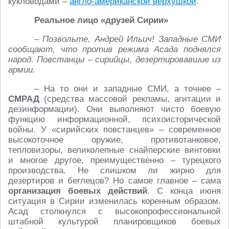
кукловодами –
англо-американской верхушкой
.
Реальное лицо «друзей Сирии»
– Позвольте, Андрей Ильич! Западные СМИ
сообщают, что против режима Асада поднялся
народ. Повстанцы – сирийцы, дезертировавшие из
армии.
– На то они и западные СМИ, а точнее –
СМРАД
(средства массовой рекламы, агитации и
дезинформации). Они выполняют чисто боевую
функцию информационной, психоисторической
войны. У «сирийских повстанцев» – современное
высокоточное оружие, противотанковое,
тепловизоры, великолепные снайперские винтовки
и многое другое, преимущественно – турецкого
производства. Не слишком ли жирно для
дезертиров и беглецов? Но самое главное – сама
организация боевых действий
. С конца июня
ситуация в Сирии изменилась коренным образом.
Асад столкнулся с высокопрофессиональной
штабной культурой планировщиков боевых