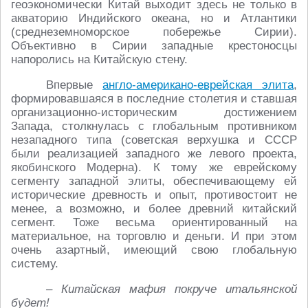
геоэкономически Китай выходит здесь не только в
акваторию Индийского океана, но и Атлантики
(среднеземноморское побережье Сирии).
Объективно в Сирии западные крестоносцы
напоролись на Китайскую стену.
Впервые
англо-американо-еврейская элита
,
формировавшаяся в последние столетия и ставшая
организационно-историческим достижением
Запада, столкнулась с глобальным противником
незападного типа (советская верхушка и СССР
были реализацией западного же левого проекта,
якобинского Модерна). К тому же еврейскому
сегменту западной элиты, обеспечивающему ей
исторические древность и опыт, противостоит не
менее, а возможно, и более древний китайский
сегмент. Тоже весьма ориентированный на
материальное, на торговлю и деньги. И при этом
очень азартный, имеющий свою глобальную
систему.
– Китайская мафия покруче итальянской
будет!