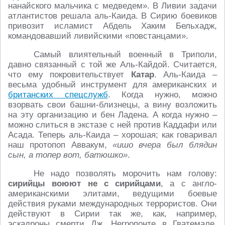
нанайского мальчика с медведем». В Ливии задачи
атлантистов решала аль-Каида. В Сирию боевиков
привозит исламист Абдель Хаким Бельхадж,
командовавший ливийскими «повстанцами».
Самый влиятельный военный в Триполи,
давно связанный с той же Аль-Кайдой. Считается,
что ему покровительствует
Катар
. Аль-Каида –
весьма удобный инструмент для американских и
британских спецслужб
. Когда нужно, можно
взорвать свои башни-близнецы, а вину возложить
на эту организацию и бен Ладена. А когда нужно –
можно слиться в экстазе с ней против Каддафи или
Асада. Теперь аль-Каида – хорошая; как говаривал
наш протопоп Аввакум,
«ишо вчера был блядин
сын, а топер вот, батюшко»
.
Не надо позволять морочить нам голову:
сирийцы воюют не с сирийцами
, а с англо-
американскими элитами, ведущими боевые
действия руками международных террористов. Они
действуют в Сирии так же, как, например,
эскадроны смерти Дж. Негропонте в Гватемале.