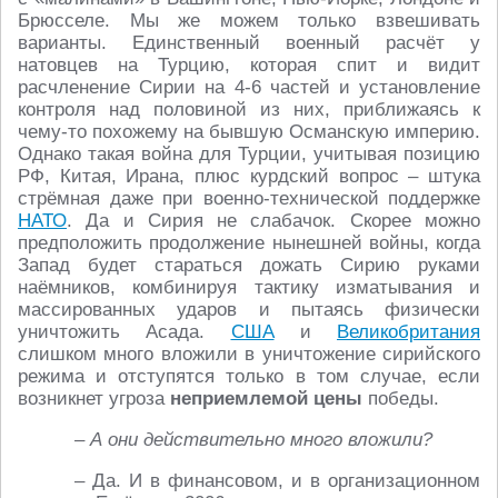
Брюсселе. Мы же можем только взвешивать
варианты. Единственный военный расчёт у
натовцев на Турцию, которая спит и видит
расчленение Сирии на 4-6 частей и установление
контроля над половиной из них, приближаясь к
чему-то похожему на бывшую Османскую империю.
Однако такая война для Турции, учитывая позицию
РФ, Китая, Ирана, плюс курдский вопрос – штука
стрёмная даже при военно-технической поддержке
НАТО
. Да и Сирия не слабачок. Скорее можно
предположить продолжение нынешней войны, когда
Запад будет стараться дожать Сирию руками
наёмников, комбинируя тактику изматывания и
массированных ударов и пытаясь физически
уничтожить Асада.
США
и
Великобритания
слишком много вложили в уничтожение сирийского
режима и отступятся только в том случае, если
возникнет угроза
неприемлемой цены
победы.
– А они действительно много вложили?
– Да. И в финансовом, и в организационном