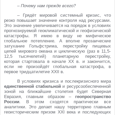
– Почему нам прежде всего?
– Грядёт мировой системный кризис, что
резко повышает значение контроля над ресурсами.
Это значение увеличивается на порядок в условиях
прогнозируемой геоклиматической и геофизической
катастрофы. Я имею в виду не мифическое
глобальное потепление. А вполне прозаические
затухание Гольфстрима, перестройку пищевых
цепей мирового океана и циклическую (раз в 11,5-
12,5 тысячелетий) планетарную перестройку,
которая стартовала в начале ХХ в. и закончится,
если не произойдёт глобальная катастрофа, в
первое тридцатилетие XXII в.
В условиях кризиса и послекризисного мира
единственной стабильной
и ресурсообеспеченной
зоной на ближайшие столетия будет Северная
Евразия, главным образом –
геопространство
России
. В этом сходятся практически все
аналитики. Это делает нашу территорию главным
геоисторическим призом XXI века и последующих