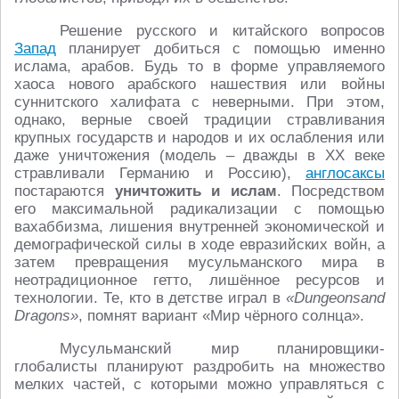
Решение русского и китайского вопросов
Запад
планирует добиться с помощью именно
ислама, арабов. Будь то в форме управляемого
хаоса нового арабского нашествия или войны
суннитского халифата с неверными. При этом,
однако, верные своей традиции стравливания
крупных государств и народов и их ослабления или
даже уничтожения (модель – дважды в ХХ веке
стравливали Германию и Россию),
англосаксы
постараются
уничтожить и ислам
. Посредством
его максимальной радикализации с помощью
вахаббизма, лишения внутренней экономической и
демографической силы в ходе евразийских войн, а
затем превращения мусульманского мира в
неотрадиционное гетто, лишённое ресурсов и
технологии. Те, кто в детстве играл в
«Dungeonsand
Dragons»
, помнят вариант «Мир чёрного солнца».
Мусульманский мир планировщики-
глобалисты планируют раздробить на множество
мелких частей, с которыми можно управляться с