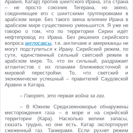
Аравия, Катар) против шиитского Ирана, эта страна
– не просто союзник Тегерана, но звено,
соединяющее его с шиитскими группировками в
арабском мире. Без такого звена влияние Ирана в
арабском мире существенно уменьшится. Я уже не
говорю о том, что по территории Сирии идёт
нефтепровод из Ирана. Без решения сирийского
вопроса
англосаксы
, т.е. англичане и американцы не
могут подступиться к Ирану. Сирийский режим, по
сути, единственный сильный светский режим в
арабском мире. То, что он сильный, раздражает
атлантистов с их планами ближневосточной и
мировой перестройки. То, что светский и
экономически успешный – правителей Саудовской
Аравии и Катара.
– Говорят, это первая война за газ.
– В Южном Средиземноморье обнаружены
месторождения газа – в море и на сирийской
территории (Кара). Насколько велики запасы,
сказать трудно, но они есть. Катар экспортирует
сжиженный газ. Танкерами. Если рухнет режим