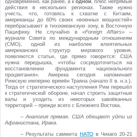
одновременно, как ранее, а к
одной
, плюс непрямые
действия в нескольких регионах. Также нужно
учесть, что, готовясь к схватке с Китаем,
американцы до 60% своих «военных мощностей»
перебрасывают в тихоокеанскую зону, в Восточную
Пацифику. Не случайно в
«Foreign Affairs»
–
журнале Совета по международным отношениям
(СМО), одной из наиболее влиятельных
американских структур мирового уровня,
появляются статьи, где прямо говорится: США
нужна передышка, «чтобы сосредоточиться на
восстановлении фундамента национального
процветания». Америка сегодня напоминает
Римскую империю времён Траяна (начало II в. н.э.).
Тогда от стратегического наступления Рим перешёл
к стратегической обороне, начал строить защитные
валы и уходить из некоторых завоёванных
территорий – прежде всего с Ближнего Востока.
– Аналогия прямая. США обещают уйти из
Афганистана, Ирака.
– Результаты саммита
НАТО
в Чикаго 20-21