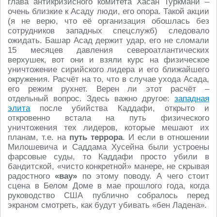
глава антикризисного комитета Хасан Туркмани –
очень близкие к Асаду люди, его опора. Такой акции
(я не верю, что её организация обошлась без
сотрудников западных спецслужб) следовало
ожидать. Башар Асад держит удар, его не сломали
15 месяцев давления североатлантических
верхушек, вот они и взяли курс на физическое
уничтожение сирийского лидера и его ближайшего
окружения. Расчёт на то, что в случае ухода Асада,
его режим рухнет. Верен ли этот расчёт –
отдельный вопрос. Здесь важно другое:
западная
элита
после убийства Каддафи, открыто и
откровенно встала на путь физического
уничтожения тех лидеров, которые мешают их
планам, т.е. на
путь террора
. И если в отношении
Милошевича и Саддама Хусейна были устроены
фарсовые суды, то Каддафи просто убили в
бандитской, «чисто конкретной» манере, не скрывая
радостного
«вау»
по этому поводу. А чего стоит
сцена в Белом Доме в мае прошлого года, когда
руководство США публично собралось перед
экраном смотреть, как будут убивать «бен Ладена».