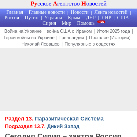
Ру
сское
А
гентство
Н
овостей
Главная
Главные новости
Новости
Лента новостей
|
|
|
|
Россия
Путин
Украина
Крым
ДНР
ЛНР
США
|
|
|
|
|
|
|
Сирия
Мир
Помощь
|
|
Война на Украине
|
война США с Ираном
|
Итоги 2025 года
|
Герои войны на Украине
|
Гренландия
|
Прошлое (История)
|
Николай Левашов
|
Популярные в соцсетях
Раздел 13.
Паразитическая Система
Подраздел 13.7.
Дикий Запад
Сегодня Сирия – завтра Россия