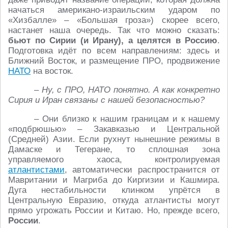
начаться американо-израильским ударом по
«Хизбалле» – «Большая гроза») скорее всего,
настанет наша очередь. Так что можно сказать:
бьют по Сирии (и Ирану), а целятся в Россию
.
Подготовка идёт по всем направлениям: здесь и
Ближний Восток, и размещение ПРО, продвижение
НАТО
на восток.
– Ну, с ПРО, НАТО понятно. А как конкретно
Сирия и Иран связаны с нашей безопасностью?
– Они близко к нашим границам и к нашему
«подбрюшью» – Закавказью и Центральной
(Средней) Азии. Если рухнут нынешние режимы в
Дамаске и Тегеране, то сплошная зона
управляемого хаоса, контролируемая
атлантистами
, автоматически распространится от
Мавритании и Магриба до Киргизии и Кашмира.
Дуга нестабильности клинком упрётся в
Центральную Евразию, откуда атлантисты могут
прямо угрожать России и Китаю. Но, прежде всего,
России
.