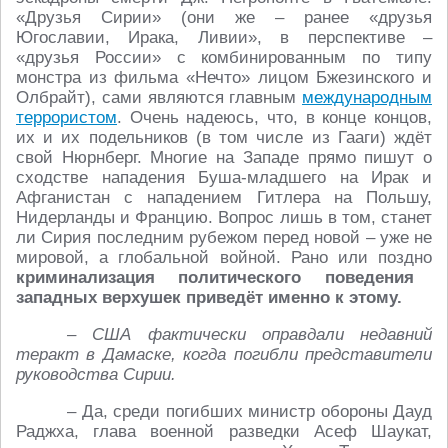
«Друзья Сирии» (они же – ранее «друзья
Югославии, Ирака, Ливии», в перспективе –
«друзья России» с комбинированным по типу
монстра из фильма «Нечто» лицом Бжезинского и
Олбрайт), сами являются главным
международным
террористом
. Очень надеюсь, что, в конце концов,
их и их подельников (в том числе из Гааги) ждёт
свой Нюрнберг. Многие на Западе прямо пишут о
сходстве нападения Буша-младшего на Ирак и
Афганистан с нападением Гитлера на Польшу,
Нидерланды и Францию. Вопрос лишь в том, станет
ли Сирия последним рубежом перед новой – уже не
мировой, а глобальной войной. Рано или поздно
криминализация политического поведения
западных верхушек приведёт именно к этому.
– США фактически оправдали недавний
теракт в Дамаске, когда погибли представители
руководства Сирии.
– Да, среди погибших министр обороны Дауд
Раджха, глава военной разведки Асеф Шаукат,