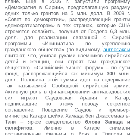
плане. Ещё в 2006 г. запустили программу
«Демократия в Сирии», предполагавшую раздачу
одних только грантов на 5 млн. долл. В 2009 г.
«Совет по демократии», распределяющий гранты
«демократизаторам» в тех странах, которые США
стремятся ослабить, получил от Госдепа 6,3 млн.
долл. для реализации связанной с Сирией
программы «Инициатива по укреплению
гражданского общества» (по-видимому,
англосаксы
считают, что, убивая руками наёмников сирийских
детей и женщин, они строят там гражданское
общество). «Сирийский бизнес форум» – по сути
фонд, распоряжающийся как минимум
300 млн
.
долл. Половина этой суммы идёт на содержание
так называемой Свободной сирийской армии.
Активную роль в финансировании антиасадовских
сил играют Саудовская Аравия и Катар,
подписавшие по этому поводу секретное
соглашение. Поведение Саудов и премьер-
министра Катара шейха Хамада бен Джассемааль-
Тани – яркое свидетельство
блока Запада и
салафитов
. Именно в Катаре снимали
постановочные фильмы о боях в Триполи и