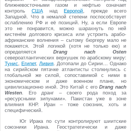
ближневосточными газом и нефтью означает
контроль
США
над
Европой
, прежде всего
Западной. Что в немалой степени поспособствует
ослаблению РФ и её позиций. Ну, а если Европе
это не понравится, можно шарахнуть по ней
кистенём долгового кризиса или устроить арабо-
африканские волнения – сытому бюргеру мало не
покажется. Этой логикой (хотя не только ею) и
определяется
Drang nach Osten
североатлантических верхушек по арабскому миру:
Тунис
,
Египет
,
Ливия
. Дотопали до Сирии… Однако
на сирийском пятачке атлантисты столкнулись с
глобальной же силой, сопоставимой с ними в
экономическом и даже военном плане, но
цивилизационно иной. Это Китай с его
Drang nach
Westen
. Его дранг – своего рода поход за
«ресурсными зипунами». Пакистан уже в зоне
влияния КНР. Иран – тоже союзник, хоть и
специфический.
Юг Ирака по сути контролируют шиитские
союзники Ирана. Геостратегически и даже