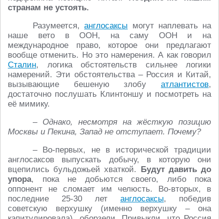
странам не устоять.
Разумеется,
англосаксы
могут наплевать на
наше вето в ООН, на саму ООН и на
международное право, которое они предлагают
вообще отменить. Но это намерения. А как говорил
Сталин
, логика обстоятельств сильнее логики
намерений. Эти обстоятельства – Россия и Китай,
вызывающие бешеную злобу
атлантистов
,
достаточно послушать Клинтоншу и посмотреть на
её мимику.
– Однако, несмотря на жёсткую позицию
Москвы и Пекина, Запад не отступает. Почему?
– Во-первых, не в исторической традиции
англосаксов выпускать добычу, в которую они
вцепились бульдожьей хваткой.
Будут давить до
упора
, пока не добьются своего, либо пока
оппонент не сломает им челюсть. Во-вторых, в
последние 25-30 лет
англосаксы
, победив
советскую верхушку (именно верхушку – она
капитулировала), оборзели. Привыкли, что Россия