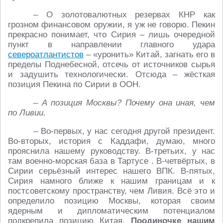
– О золотовалютных резервах КНР как
грозном финансовом оружии, я уж не говорю. Пекин
прекрасно понимает, что Сирия – лишь очередной
пункт в направлении главного удара
североатлантистов
– «уронить» Китай, загнать его в
пределы Поднебесной, отсечь от источников сырья
и задушить технологически. Отсюда – жёсткая
позиция Пекина по Сирии в ООН.
– А позиция Москвы? Почему она иная, чем
по Ливии.
– Во-первых, у нас сегодня другой президент.
Во-вторых, история с Каддафи, думаю, много
прояснила нашему руководству. В-третьих, у нас
там военно-морская база в Тартусе . В-четвёртых, в
Сирии серьёзный интерес нашего ВПК. В-пятых,
Сирия намного ближе к нашим границам и к
постсоветскому пространству, чем Ливия. Всё это и
определило позицию Москвы, которая своим
ядерным и дипломатическим потенциалом
подкрепила позицию Китая.
Поодиночке нашим