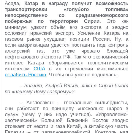
Асада,
Катар в награду получит возможность
транспортировки «голубого топлива»
непосредственно со средиземноморского
побережья по территории Сирии.
Это как
минимум удвоит объём его экспорта и заодно
осложнит иранский экспорт. Усиление Катара на
газовом рынке ухудшает позиции России. Ну, а
если американцам удастся поставить под контроль
алжирский газ, это уже чревато блокадой
нефтегазового экспорта РФ. Так что экономический
интерес Катара оборачивается геополитическим
интересом
США
в их стремлении максимально
ослабить Россию
. Чтобы она уже не поднялась.
– Значит, Андрей Ильич, янки в Сирии бьют
по «нашему дому Газпрому»?
– Англосаксы – глобальные бильярдисты,
они работают по принципу «несколько шаров в
лузу» (чему у них надо учиться). «Управляемо-
хаотический» Большой Ближний Восток заодно
отсекает от нефти и газа Китай, а китайскую часть
Евразии – от западноевропейской. Контроль над