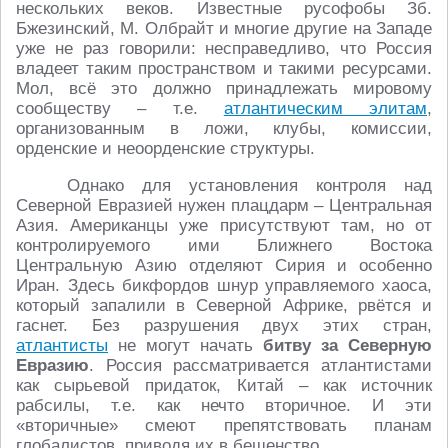
нескольких веков. Известные русофобы Зб.
Бжезинский, М. Олбрайт и многие другие на Западе
уже не раз говорили: несправедливо, что Россия
владеет таким пространством и такими ресурсами.
Мол, всё это должно принадлежать мировому
сообществу – т.е.
атлантическим элитам
,
организованным в ложи, клубы, комиссии,
орденские и неоорденские структуры.
Однако для установления контроля над
Северной Евразией нужен плацдарм – Центральная
Азия. Американцы уже присутствуют там, но от
контролируемого ими Ближнего Востока
Центральную Азию отделяют Сирия и особенно
Иран. Здесь бикфордов шнур управляемого хаоса,
который запалили в Северной Африке, рвётся и
гаснет. Без разрушения двух этих стран,
атлантисты
не могут начать
битву за Северную
Евразию
. Россия рассматривается атлантистами
как сырьевой придаток, Китай – как источник
рабсилы, т.е. как нечто вторичное. И эти
«вторичные» смеют препятствовать планам
глобалистов, приводя их в бешенство.