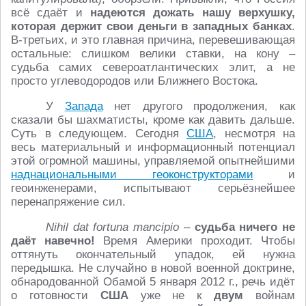
всё сдаёт и
надеются дожать нашу верхушку,
которая держит свои деньги в западных банках
.
В-третьих, и это главная причина, перевешивающая
остальные: слишком велики ставки, на кону –
судьба самих североатлантических элит, а не
просто углеводородов или Ближнего Востока.
У
Запада
нет другого продолжения, как
сказали бы шахматисты, кроме как давить дальше.
Суть в следующем. Сегодня
США
, несмотря на
весь материальный и информационный потенциал
этой огромной машины, управляемой опытнейшими
наднациональными геоконструкторами
и
геоинженерами, испытывают серьёзнейшее
перенапряжение сил.
Nihil dat fortuna mancipio
–
судьба ничего не
даёт навечно!
Время Америки проходит. Чтобы
оттянуть окончательный упадок, ей нужна
передышка. Не случайно в новой военной доктрине,
обнародованной Обамой 5 января 2012 г., речь идёт
о готовности
США
уже не к
двум
войнам