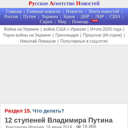
Ру
сское
А
гентство
Н
овостей
Главная
Главные новости
Новости
Лента новостей
|
|
|
|
Россия
Путин
Украина
Крым
ДНР
ЛНР
США
|
|
|
|
|
|
|
Сирия
Мир
Помощь
|
|
Война на Украине
|
война США с Ираном
|
Итоги 2025 года
|
Герои войны на Украине
|
Гренландия
|
Прошлое (История)
|
Николай Левашов
|
Популярные в соцсетях
Раздел 15.
Что делать?
12 ступеней Владимира Путина
18 866
Константин Ипатьев
, 16 июня 2014