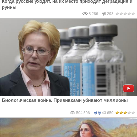
Когда русские уходят, на их место приходят деградация и
руины
8 286
293
Биологическая война. Прививками убивают миллионы
504 596
43 650