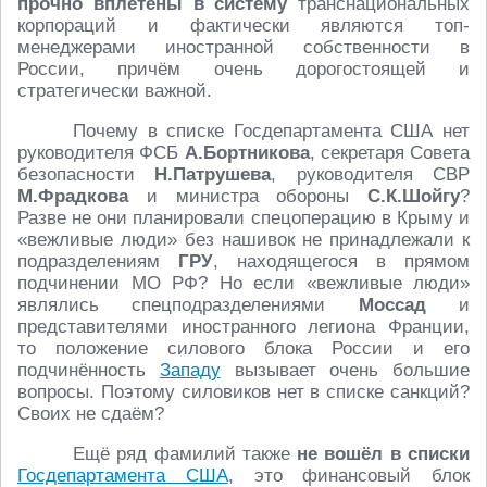
прочно вплетены в систему
транснациональных
корпораций и фактически являются топ-
менеджерами иностранной собственности в
России, причём очень дорогостоящей и
стратегически важной.
Почему в списке Госдепартамента США нет
руководителя ФСБ
А.Бортникова
, секретаря Совета
безопасности
Н.Патрушева
, руководителя СВР
М.Фрадкова
и министра обороны
С.К.Шойгу
?
Разве не они планировали спецоперацию в Крыму и
«вежливые люди» без нашивок не принадлежали к
подразделениям
ГРУ
, находящегося в прямом
подчинении МО РФ? Но если «вежливые люди»
являлись спецподразделениями
Моссад
и
представителями иностранного легиона Франции,
то положение силового блока России и его
подчинённость
Западу
вызывает очень большие
вопросы. Поэтому силовиков нет в списке санкций?
Своих не сдаём?
Ещё ряд фамилий также
не вошёл в списки
Госдепартамента США
, это финансовый блок