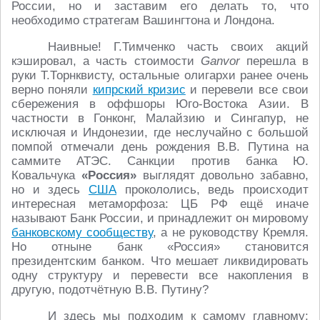
России, но и заставим его делать то, что
необходимо стратегам Вашингтона и Лондона.
Наивные! Г.Тимченко часть своих акций
кэшировал, а часть стоимости
Ganvor
перешла в
руки Т.Торнквисту, остальные олигархи ранее очень
верно поняли
кипрский кризис
и перевели все свои
сбережения в оффшоры Юго-Востока Азии. В
частности в Гонконг, Малайзию и Сингапур, не
исключая и Индонезии, где неслучайно с большой
помпой отмечали день рождения В.В. Путина на
саммите АТЭС. Санкции против банка Ю.
Ковальчука
«Россия»
выглядят довольно забавно,
но и здесь
США
прокололись, ведь происходит
интересная метаморфоза: ЦБ РФ ещё иначе
называют Банк России, и принадлежит он мировому
банковскому сообществу
, а не руководству Кремля.
Но отныне банк «Россия» становится
президентским банком. Что мешает ликвидировать
одну структуру и перевести все накопления в
другую, подотчётную В.В. Путину?
И здесь мы подходим к самому главному: