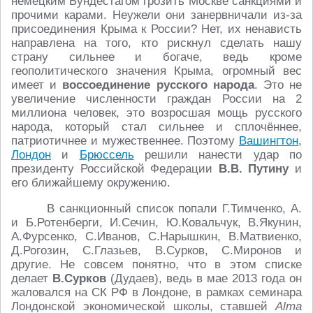
немецким Бундестагом грозить Москве санкциями и
прочими карами. Неужели они занервничали из-за
присоединения Крыма к России? Нет, их ненависть
направлена на того, кто рискнул сделать нашу
страну сильнее и богаче, ведь кроме
геополитического значения Крыма, огромный вес
имеет и
воссоединение русского народа
. Это не
увеличение численности граждан России на 2
миллиона человек, это возросшая мощь русского
народа, который стал сильнее и сплочённее,
патриотичнее и мужественнее. Поэтому
Вашингтон
,
Лондон
и
Брюссель
решили нанести удар по
президенту Российской Федерации
В.В. Путину
и
его ближайшему окружению.
В санкционный список попали Г.Тимченко, А.
и Б.Ротенберги, И.Сечин, Ю.Ковальчук, В.Якунин,
А.Фурсенко, С.Иванов, С.Нарышкин, В.Матвиенко,
Д.Рогозин, С.Глазьев, В.Сурков, С.Миронов и
другие. Не совсем понятно, что в этом списке
делает
В.Сурков
(Дудаев), ведь в мае 2013 года он
жаловался на СК РФ в Лондоне, в рамках семинара
Лондонской экономической школы, ставшей
Alma