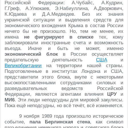
Российской Федерации: А.Чубайс, А.Кудрин,
Г.Греф, А.Улюкаев, Э.Набиуллина, А.Дворкович,
К.Юдаева и Д.А.Медведев. Без их знания
украинской ситуации и выделения средств для
экономического вхождения Крыма в состав России
ничего бы не произошло. Но, тем не менее, их
имена
не фигурируют в списке
тех, кому
заблокировали иностранные счета и возможность
въезда. Иначе и быть не может, именно
экономический блок
в России осуществляет
предательскую деятельность
США
и
Великобритании
на территории нашей страны.
Подготовленные в институтах Лондона и США,
представители этого блока, вкупе с некоторыми
высокопоставленными сотрудниками силовых и
разведывательных ведомств Российской
Федерации, являются агентами влияния
ЦРУ
и
МИ6
. Эти люди неподсудны для мировой закулисы.
Пока ещё неподсудны, но всё течёт, всё изменяется.
9 ноября 1989 года произошло историческое
событие,
пала Берлинская стена
, как символ
разъединения немецкого народа и советского блока