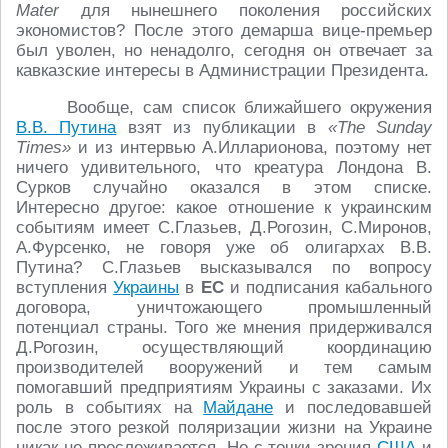
Mater
для нынешнего поколения российских
экономистов? После этого демарша вице-премьер
был уволен, но ненадолго, сегодня он отвечает за
кавказские интересы в Администрации Президента.
Вообще, сам список ближайшего окружения
В.В. Путина
взят из публикации в
«The Sunday
Times»
и из интервью А.Илларионова, поэтому нет
ничего удивительного, что креатура Лондона В.
Сурков случайно оказался в этом списке.
Интересно другое: какое отношение к украинским
событиям имеет С.Глазьев, Д.Рогозин, С.Миронов,
А.Фурсенко, не говоря уже об олигархах В.В.
Путина? С.Глазьев высказывался по вопросу
вступления
Украины
в
ЕС
и подписания кабального
договора, уничтожающего промышленный
потенциал страны. Того же мнения придерживался
Д.Рогозин, осуществляющий координацию
производителей вооружений и тем самым
помогавший предприятиям Украины с заказами. Их
роль в событиях на
Майдане
и последовавшей
после этого резкой поляризации жизни на Украине
никак не прослеживается. Но с точки зрения
США
и