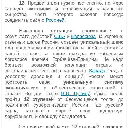
12.
Продвигаться нужно постепенно, по мере
распада экономики и поляризации украинского
общества, часть которого захочет навсегда
соединить себя с
Россией
.
Нынешняя ситуация, сложившаяся в
результате действий
США
и
Евросоюза
на Украине,
ответных шагов России, создаёт
уникальный шанс
для национализации финансов и всей экономики
нашей страны, а также выхода из кабальных
договоров времён Горбачёва-Ельцина. Не надо
бояться возможной изоляции страны и
выстраивания железного занавеса с
Запада
, ведь в
условиях давления и санкций Россия может
построить свою,
уникальную систему
экономических и общественных отношений в
стране. Но для этого
В.В. Путину
нужно вновь
пройти
12 ступеней
от беснующейся толпы до
подлинной суверенизации России, где русский
народ наконец-то обретёт свою подлинную
державность и свободу созидателя.
Не просто пройти эти 12 ступеней, создавая