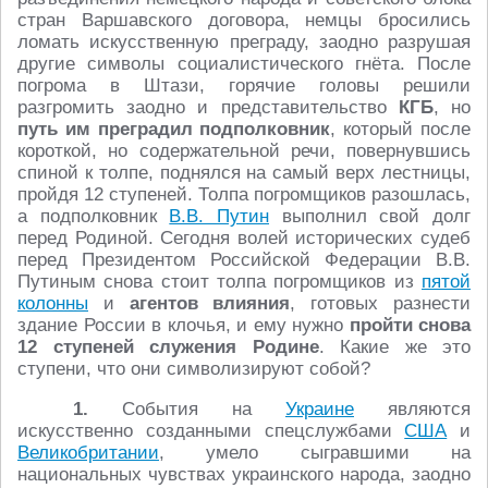
стран Варшавского договора, немцы бросились
ломать искусственную преграду, заодно разрушая
другие символы социалистического гнёта. После
погрома в Штази, горячие головы решили
разгромить заодно и представительство
КГБ
, но
путь им преградил подполковник
, который после
короткой, но содержательной речи, повернувшись
спиной к толпе, поднялся на самый верх лестницы,
пройдя 12 ступеней. Толпа погромщиков разошлась,
а подполковник
В.В. Путин
выполнил свой долг
перед Родиной. Сегодня волей исторических судеб
перед Президентом Российской Федерации В.В.
Путиным снова стоит толпа погромщиков из
пятой
колонны
и
агентов влияния
, готовых разнести
здание России в клочья, и ему нужно
пройти снова
12 ступеней служения Родине
. Какие же это
ступени, что они символизируют собой?
1.
События на
Украине
являются
искусственно созданными спецслужбами
США
и
Великобритании
, умело сыгравшими на
национальных чувствах украинского народа, заодно