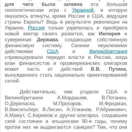
для чего была затеяна
эта большая
геополитическая игра с
Украиной
, в которую
оказались втянуты, кроме России и США, ведущие
страны Европы? Ведь в результате революции на
Украине,
Россия
только укрепилась и приобрела
новый вектор своего развития, как
Империя
и
суверенная
Держава
, создающая собственную
финансовую систему. Своими неуклюжими
действиями
США
и
Великобритания
спровоцировали передел власти в России, когда
клан финансистов и проамериканских олигархов
может пасть от действий
В.В. Путина
,
вынужденного стать национально ориентированной
силой.
Действительно, чем угодили США и
Великобритании А.Мордашев, В.Потанин,
О.Дерипаска, М.Прохоров, М.Фридман,
В.Вексельберг, В.Лисин, А.Усманов, Р.Абрамович,
А.Мамут, С.Керимов и другие олигархи, создавшие
своё состояние в ельцинские 90-е годы, почему
против них не выдвигаются санкции? Тем, что они