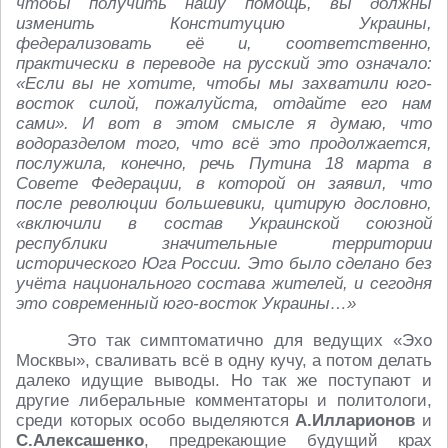
чтобы получить нашу помощь, вы должны
изменить Конституцию Украины,
федерализовать её и, соответственно,
практически в переводе на русский это означало:
«Если вы не хотите, чтобы мы захватили юго-
восток силой, пожалуйста, отдайте его нам
сами». И вот в этом смысле я думаю, что
водоразделом того, что всё это продолжается,
послужила, конечно, речь Путина 18 марта в
Совете Федерации, в которой он заявил, что
после революции большевики, цитирую дословно,
«включили в состав Украинской союзной
республики значительные территории
исторического Юга России. Это было сделано без
учёта национального состава жителей, и сегодня
это современный юго-восток Украины…»
Это так симптоматично для ведущих «Эхо
Москвы», сваливать всё в одну кучу, а потом делать
далеко идущие выводы. Но так же поступают и
другие либеральные комментаторы и политологи,
среди которых особо выделяются
А.Илларионов
и
С.Алексашенко
, предрекающие будущий крах