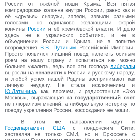
России от тяжёлой ноши Крыма. Вся пятая
компрадорская колонна внутри России, равно как и
её «друзья» снаружи, запели, завыли разными
голосами, но одинаково желающими скорой
кончины
России
и её кремлёвской власти. И дело
здесь не в украинских событиях, и не в
объединении России и Крыма, не в попытке
возрождения
В.В. Путиным
Российской Империи.
Просто появился лишний повод налететь осиным
роем на нашу страну и попытаться как можно
больнее ужалить, ведь все эти господа
либералы
выросли на
ненависти
к России и русскому народу,
и любой успех нашей Родины воспринимают как
личную неудачу. Не стала исключением и
Ю.Латынина
, как, впрочем, и радиостанция «Эхо
Москвы», выражающая
за государственный счёт
не плюрализм мнений, а либеральную истерику по
поводу укрепления России, воссоздания её мощи.
В этом же направлении идут и
Госдепартамент США
с лондонским
Сити
,
заставляя не только СМИ, но и Брюссель с