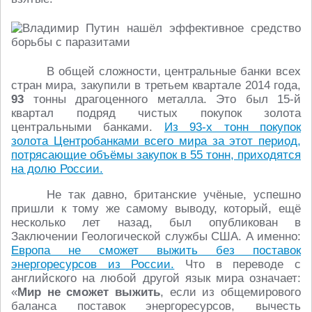
В общей сложности, центральные банки всех
стран мира, закупили в третьем квартале 2014 года,
93
тонны драгоценного металла. Это был 15-й
квартал подряд чистых покупок золота
центральными банками.
Из 93-х тонн покупок
золота Центробанками всего мира за этот период,
потрясающие объёмы закупок в 55 тонн, приходятся
на долю России.
Не так давно, британские учёные, успешно
пришли к тому же самому выводу, который, ещё
несколько лет назад, был опубликован в
Заключении Геологической службы США. А именно:
Европа не сможет выжить без поставок
энергоресурсов из России.
Что в переводе с
английского на любой другой язык мира означает:
«
Мир не сможет выжить
, если из общемирового
баланса поставок энергоресурсов, вычесть