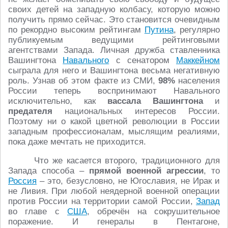
своих детей на западную колбасу, которую можно
получить прямо сейчас. Это становится очевидным
по рекордно высоким рейтингам
Путина
, регулярно
публикуемым ведущими рейтинговыми
агентствами Запада. Личная дружба ставленника
Вашингтона
Навального
с сенатором
Маккейном
сыграла для него и Вашингтона весьма негативную
роль. Узнав об этом факте из СМИ,
98%
населения
России теперь воспринимают Навального
исключительно, как
вассала Вашингтона
и
предателя
национальных интересов России.
Поэтому ни о какой цветной революции в России
западным профессионалам, мыслящим реалиями,
пока даже мечтать не приходится.
Что же касается второго, традиционного для
Запада способа –
прямой военной агрессии
, то
Россия
– это, безусловно, не Югославия, не Ирак и
не Ливия. При любой неядерной военной операции
против России на территории самой России,
Запад
во главе с
США
, обречён на сокрушительное
поражение. И генералы в Пентагоне,