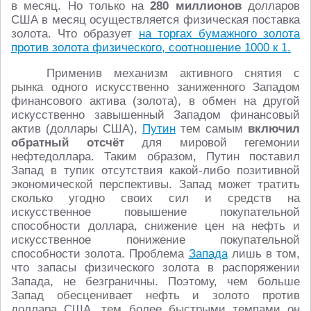
в месяц. Но только на
280 миллионов
долларов
США в месяц осуществляется физическая поставка
золота. Что образует
на торгах бумажного золота
против золота физического, соотношение 1000 к 1.
Применив механизм активного снятия с
рынка одного искусственно заниженного Западом
финансового актива (золота), в обмен на другой
искусственно завышенный Западом финансовый
актив (доллары США),
Путин
тем самым
включил
обратный отсчёт
для мировой гегемонии
нефтедоллара. Таким образом, Путин поставил
Запад в тупик отсутствия какой-либо позитивной
экономической перспективы. Запад может тратить
сколько угодно своих сил и средств на
искусственное повышение покупательной
способности доллара, снижение цен на нефть и
искусственное понижение покупательной
способности золота. Проблема
Запада
лишь в том,
что запасы физического золота в распоряжении
Запада, не безграничны. Поэтому, чем больше
Запад обесценивает нефть и золото против
доллара США, тем более быстрыми темпами он