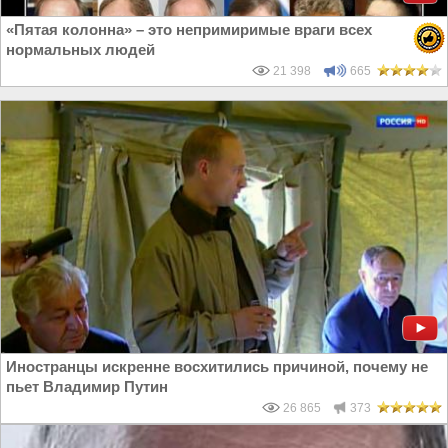
«Пятая колонна» – это непримиримые враги всех
нормальных людей
21 398
665
Иностранцы искренне восхитились причиной, почему не
пьет Владимир Путин
26 865
373