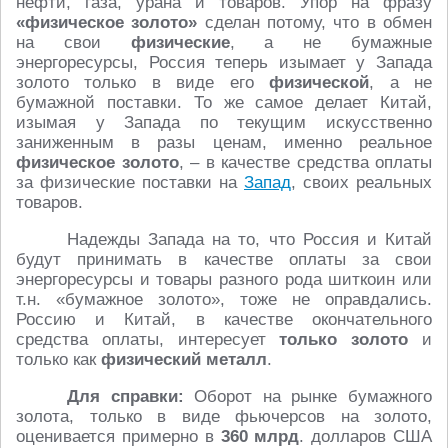
нефти, газа, урана и товаров. Упор на фразу
«физическое золото»
сделан потому, что в обмен
на свои
физические
, а не бумажные
энергоресурсы, Россия теперь изымает у Запада
золото только в виде его
физической
, а не
бумажной поставки. То же самое делает Китай,
изымая у Запада по текущим искусственно
заниженным в разы ценам, именно реальное
физическое золото
, – в качестве средства оплаты
за физические поставки на
Запад
, своих реальных
товаров.
Надежды Запада на то, что Россия и Китай
будут принимать в качестве оплаты за свои
энергоресурсы и товары разного рода шиткоин или
т.н. «бумажное золото», тоже не оправдались.
Россию и Китай, в качестве окончательного
средства оплаты, интересует
только золото
и
только как
физический металл
.
Для справки:
Оборот на рынке бумажного
золота, только в виде фьючерсов на золото,
оценивается примерно в
360 млрд
. долларов США