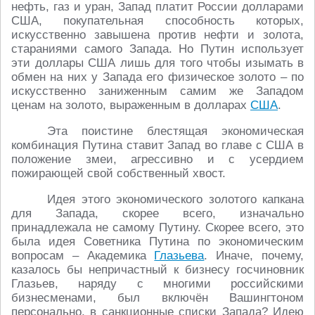
нефть, газ и уран, Запад платит России долларами
США, покупательная способность которых,
искусственно завышена против нефти и золота,
стараниями самого Запада. Но Путин использует
эти доллары США лишь для того чтобы изымать в
обмен на них у Запада его физическое золото – по
искусственно заниженным самим же Западом
ценам на золото, выраженным в долларах
США
.
Эта поистине блестящая экономическая
комбинация Путина ставит Запад во главе с США в
положение змеи, агрессивно и с усердием
пожирающей свой собственный хвост.
Идея этого экономического золотого капкана
для Запада, скорее всего, изначально
принадлежала не самому Путину. Скорее всего, это
была идея Советника Путина по экономическим
вопросам – Академика
Глазьева
. Иначе, почему,
казалось бы непричастный к бизнесу госчиновник
Глазьев, наряду с многими российскими
бизнесменами, был включён Вашингтоном
персонально, в санкционные списки Запада? Идею