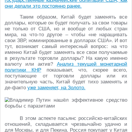
государственные казначейские облигации США, как
они делали это постоянно ранее.
Таким образом, Китай будет заменять все
доллары, которые он будет получать за свои товары
не только от США, но и вообще от любых стран
мира, на что-то другое – чтобы «не наращивать
свои ЗВР, номинированные в долларах США». И вот
тут, возникает самый интересный вопрос: на что
именно Китай будет заменять все свои получаемые
в результате торговли доллары? На какую именно
валюту или актив?
Анализ текущей монетарной
политики КНР
показывает, что, скорее всего,
поступающие от торговли доллары или их
значительную часть, Китай будет тихо заменять и
де-факто
уже заменяет, на Золото.
В этом аспекте пасьянс российско-китайских
отношений, складывается чрезвычайно удачно и
для Москвы, и для Пекина. Россия покупает у Китая