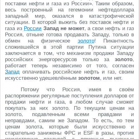
поставки нефти и газа из России». Таким образом,
весь построенный на гегемонии нефтедоллара
западный мир, оказался в катастрофической
ситуации. В которой выжить без поставок нефти и
газа из
России
Запад не может
, а свои нефть и газ
Россия, отныне готова продавать Западу, только в
обмен на физическое
золото
! Пикантность
сложившейся в этой партии Путина ситуации
заключается в том, что механизм продажи Западу
российских энергоресурсов только за
золото
,
работает теперь независимо от того, согласен
Запад
оплачивать российские нефть и газ, своим
искусственно удешевлённым
золотом
, или нет.
Потому что Россия, имея в своём
распоряжении регулярные поступления долларов от
продажи нефти и газа, в любом случае сможет
покупать за них золото. По текущим ценам на
золото, подавленным всеми правдами и
неправдами, самим же Западом. То есть, по тем
ценам золота, которые были искусственно и
старательно занижены ФРС и ESF в разы, против