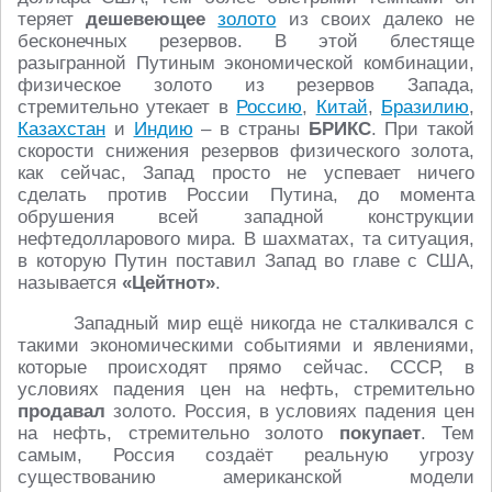
теряет
дешевеющее
золото
из своих далеко не
бесконечных резервов. В этой блестяще
разыгранной Путиным экономической комбинации,
физическое золото из резервов Запада,
стремительно утекает в
Россию
,
Китай
,
Бразилию
,
Казахстан
и
Индию
– в страны
БРИКС
. При такой
скорости снижения резервов физического золота,
как сейчас, Запад просто не успевает ничего
сделать против России Путина, до момента
обрушения всей западной конструкции
нефтедолларового мира. В шахматах, та ситуация,
в которую Путин поставил Запад во главе с США,
называется
«Цейтнот»
.
Западный мир ещё никогда не сталкивался с
такими экономическими событиями и явлениями,
которые происходят прямо сейчас. СССР, в
условиях падения цен на нефть, стремительно
продавал
золото. Россия, в условиях падения цен
на нефть, стремительно золото
покупает
. Тем
самым, Россия создаёт реальную угрозу
существованию американской модели