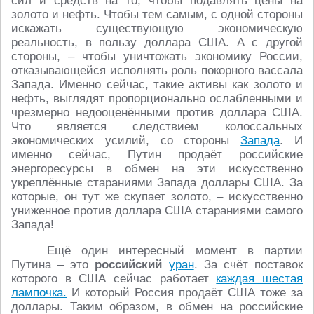
сил и средств на то, чтобы подавлять цены на
золото и нефть. Чтобы тем самым, с одной стороны
искажать существующую экономическую
реальность, в пользу доллара США. А с другой
стороны, – чтобы уничтожать экономику России,
отказывающейся исполнять роль покорного вассала
Запада. Именно сейчас, такие активы как золото и
нефть, выглядят пропорционально ослабленными и
чрезмерно недооценёнными против доллара США.
Что является следствием колоссальных
экономических усилий, со стороны
Запада
. И
именно сейчас, Путин продаёт российские
энергоресурсы в обмен на эти искусственно
укреплённые стараниями Запада доллары США. За
которые, он тут же скупает золото, – искусственно
униженное против доллара США стараниями самого
Запада!
Ещё один интересный момент в партии
Путина – это
российский
уран
. За счёт поставок
которого в США сейчас работает
каждая шестая
лампочка.
И который Россия продаёт США тоже за
доллары. Таким образом, в обмен на российские