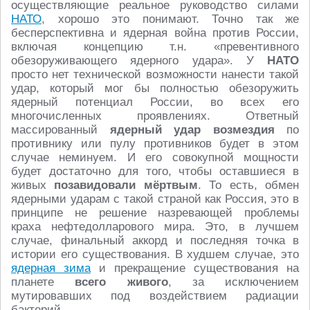
осуществляющие реальное руководство силами
НАТО
, хорошо это понимают. Точно так же
бесперспективна и ядерная война против России,
включая концепцию т.н. «превентивного
обезоруживающего ядерного удара». У
НАТО
просто нет технической возможности нанести такой
удар, который мог бы полностью обезоружить
ядерный потенциал России, во всех его
многочисленных проявлениях. Ответный
массированный
ядерный удар возмездия
по
противнику или пулу противников будет в этом
случае неминуем. И его совокупной мощности
будет достаточно для того, чтобы оставшиеся в
живых
позавидовали мёртвым
. То есть, обмен
ядерными ударам с такой страной как Россия, это в
принципе не решение назревающей проблемы
краха нефтедолларового мира. Это, в лучшем
случае, финальный аккорд и последняя точка в
истории его существования. В худшем случае, это
ядерная зима
и прекращение существования на
планете
всего живого
, за исключением
мутировавших под воздействием радиации
бактерий.