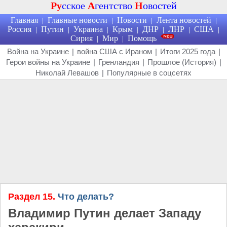
Ру
сское
А
гентство
Н
овостей
Главная
Главные новости
Новости
Лента новостей
|
|
|
|
Россия
Путин
Украина
Крым
ДНР
ЛНР
США
|
|
|
|
|
|
|
Сирия
Мир
Помощь
|
|
Война на Украине
|
война США с Ираном
|
Итоги 2025 года
|
Герои войны на Украине
|
Гренландия
|
Прошлое (История)
|
Николай Левашов
|
Популярные в соцсетях
Раздел 15.
Что делать?
Владимир Путин делает Западу