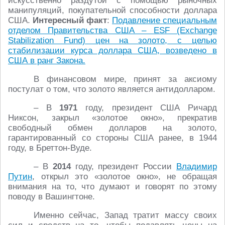
искусственно раздутой с помощью рыночных
манипуляций, покупательной способности доллара
США.
Интересный факт
:
Подавление специальным
отделом Правительства США – ESF (Exchange
Stabilization Fund) цен на золото, с целью
стабилизации курса доллара США, возведено в
США в ранг Закона.
В финансовом мире, принят за аксиому
постулат о том, что золото является антидолларом.
– В
1971
году, президент США Ричард
Никсон, закрыл «золотое окно», прекратив
свободный обмен долларов на золото,
гарантированный со стороны США ранее, в 1944
году, в Бреттон-Вуде.
– В
2014
году, президент России
Владимир
Путин
, открыл это «золотое окно», не обращая
внимания на то, что думают и говорят по этому
поводу в Вашингтоне.
Именно сейчас, Запад тратит массу своих