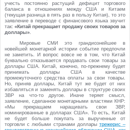
учесть постоянно растущий дефицит торгового
баланса в отношениях между США и Китаем
(текущая разница в пять раз в пользу Китая), то это
заявление в переводе с финансового языка звучит
так:
«Китай прекращает продажу своих товаров за
доллары»
.
Мировые СМИ это грандиознейшее в
новейшей монетарной истории событие предпочли
не заметить. И вопрос вовсе не в том, что Китай
буквально отказывается продавать свои товары за
доллары США. Китай, конечно, по-прежнему будет
принимать доллары США в качестве
промежуточного средства оплаты за свои товары.
Но, приняв доллары, Китай тут же будет от них
избавляться и заменять доллары в структуре своих
ЗВР на что-то другое. Иначе теряет смысл,
заявление, сделанное монетарными властями КНР:
«Мы прекращаем наращивать свои ЗВР,
номинированные в долларах США». То есть, Китай
не будет больше покупать за вырученные от
торговли с любыми странами доллары
трежерис –