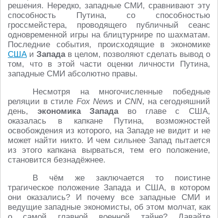
решения. Нередко, западные СМИ, сравнивают эту
способность Путина, со способностью
гроссмейстера, проводящего публичный сеанс
одновременной игры на блицтурнире по шахматам.
Последние события, происходящие в экономике
США
и
Запада
в целом, позволяют сделать вывод о
том, что в этой части оценки личности Путина,
западные СМИ абсолютно правы.
Несмотря на многочисленные победные
реляции в стиле
Fox New
s и
CNN
, на сегодняшний
день,
экономика Запада
во главе с США,
оказалась в капкане Путина, возможностей
освобождения из которого, на Западе не видит и не
может найти никто. И чем сильнее Запад пытается
из этого капкана вырваться, тем его положение,
становится безнадёжнее.
В чём же заключается то поистине
трагическое положение Запада и США, в котором
они оказались? И почему все западные СМИ и
ведущие западные экономисты, об этом молчат, как
о самой главной военной тайне? Давайте