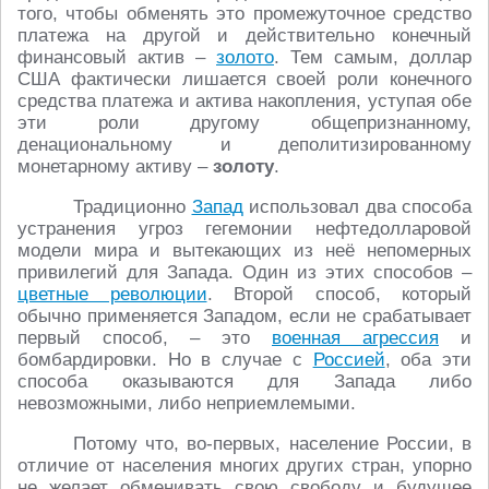
того, чтобы обменять это промежуточное средство
платежа на другой и действительно конечный
финансовый актив –
золото
. Тем самым, доллар
США фактически лишается своей роли конечного
средства платежа и актива накопления, уступая обе
эти роли другому общепризнанному,
денациональному и деполитизированному
монетарному активу –
золоту
.
Традиционно
Запад
использовал два способа
устранения угроз гегемонии нефтедолларовой
модели мира и вытекающих из неё непомерных
привилегий для Запада. Один из этих способов –
цветные революции
. Второй способ, который
обычно применяется Западом, если не срабатывает
первый способ, – это
военная агрессия
и
бомбардировки. Но в случае с
Россией
, оба эти
способа оказываются для Запада либо
невозможными, либо неприемлемыми.
Потому что, во-первых, население России, в
отличие от населения многих других стран, упорно
не желает обменивать свою свободу и будущее