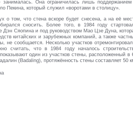
не занималась. Она ограничилась лишь поддержанием
ло Пекина, который служил «воротами в столицу».
х о том, что стена вскоре будет снесена, а на её мес
бирался сносить. Более того, в 1984 году стартова
е Дэн Сяопина и под руководством Мао Цзе Дуна, котор
едств китайских и зарубежных компаний, а также частн
ы, не сообщается. Несколько участков отремонтировал
жно считать, что в 1984 году началось строительст
 показывают один из участков стены, расположенный в 
адалин (Badaling), протяжённость стены составляет 50 к