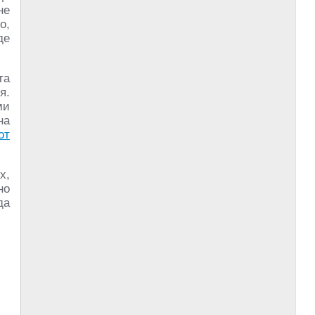
не
о,
де
та
я.
ми
на
от
х,
но
да