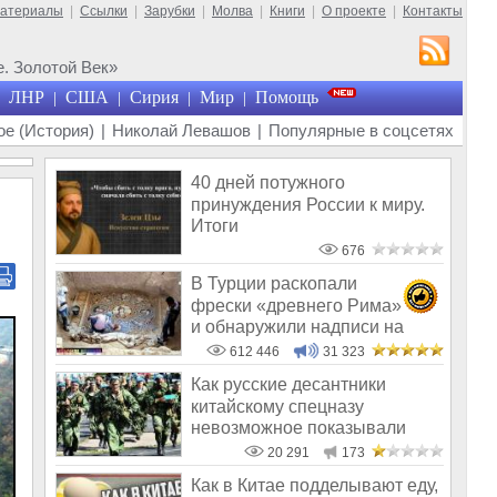
материалы
|
Ссылки
|
Зарубки
|
Молва
|
Книги
|
О проекте
|
Контакты
. Золотой Век»
ЛНР
США
Сирия
Мир
Помощь
|
|
|
|
е (История)
|
Николай Левашов
|
Популярные в соцсетях
40 дней потужного
принуждения России к миру.
Итоги
676
В Турции раскопали
фрески «древнего Рима»
и обнаружили надписи на
Русском!
612 446
31 323
Как русские десантники
китайскому спецназу
невозможное показывали
20 291
173
Как в Китае подделывают еду,