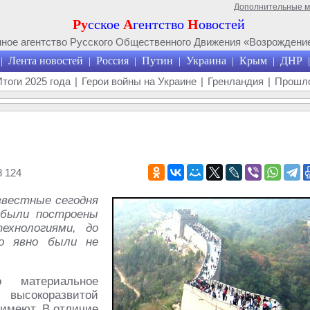
Дополнительные 
Ру
сское
А
гентство
Н
овостей
ое агентство Русского Общественного Движения «Возрождение
Лента новостей
Россия
Путин
Украина
Крым
ДНР
|
|
|
|
|
|
|
Итоги 2025 года
|
Герои войны на Украине
|
Гренландия
|
Прошло
 124
звестные сегодня
 были построены
хнологиями, до
о явно были не
 материальное
 высокоразвитой
 имеют. В отличие