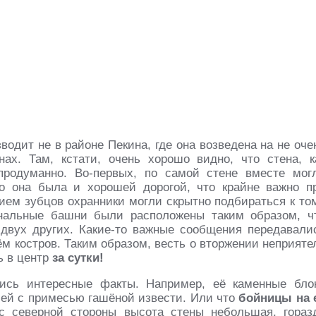
одит не в районе Пекина, где она возведена на не оче
ах. Там, кстати, очень хорошо видно, что стена, к
продуманно. Во-первых, по самой стене вместе мог
то она была и хорошей дорогой, что крайне важно п
ием зубцов охранники могли скрытно подбираться к то
игнальные башни были расположены таким образом, ч
двух других. Какие-то важные сообщения передавали
м костров. Таким образом, весть о вторжении неприяте
ь в центр
за сутки!
ись интересные факты. Например, её каменные бло
шей с примесью гашёной извести. Или что
бойницы на 
 с северной стороны высота стены небольшая, гораз