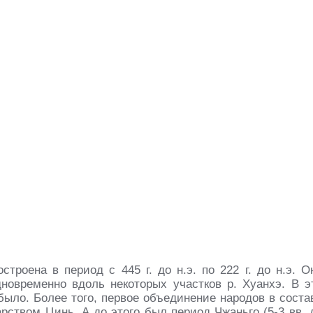
строена в период с 445 г. до н.э. по 222 г. до н.э. О
новременно вдоль некоторых участков р. Хуанхэ. В э
 было. Более того, первое объединение народов в соста
царством Цинь. А до этого был период Чжаньго (5-3 вв. 