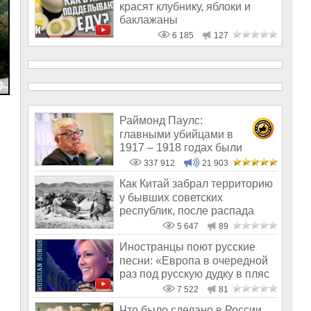
красят клубнику, яблоки и
баклажаны
6 185
127
Раймонд Паулс:
главными убийцами в
1917 – 1918 годах были
латыши и евреи, а не русс
337 912
21 903
Как Китай забрал территорию
у бывших советских
республик, после распада
СССР
5 647
89
Иностранцы поют русские
песни: «Европа в очередной
раз под русскую дудку в пляс
пош
7 522
81
Что было сделано в России