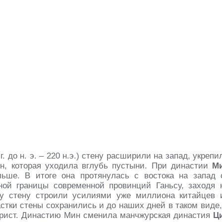
г. до н. э. – 220 н.э.) стену расширили на запад, укрепи
н, которая уходила вглубь пустыни. При династии
М
льше. В итоге она протянулась с востока на запад 
ой границы современной провинций Ганьсу, заходя 
ту стену строили усилиями уже миллиона китайцев 
астки стены сохранились и до наших дней в таком виде,
урист. Династию Мин сменила манчжурская династия
Ц