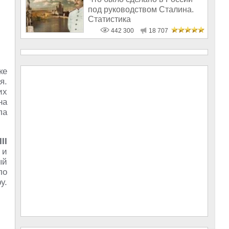
под руководством Сталина.
Статистика
442 300
18 707
ке
я.
их
на
ла
III
 и
ый
ло
у.