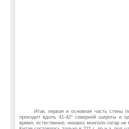
Итак, первая и основная часть стены по
проходит вдоль 41-42° северной широты и од
время, естественно, никаких монголо-татар не
Китая состоялось только в 221 г. до н.э. под 