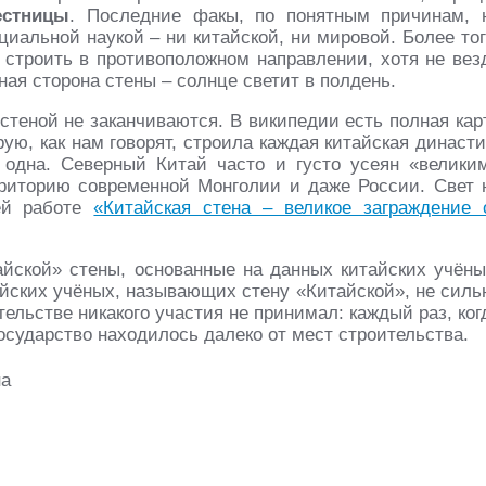
естницы
. Последние факы, по понятным причинам, 
альной наукой – ни китайской, ни мировой. Более тог
 строить в противоположном направлении, хотя не вез
ная сторона стены – солнце светит в полдень.
 стеной не заканчиваются. В википедии есть полная кар
рую, как нам говорят, строила каждая китайская династи
е одна. Северный Китай часто и густо усеян «велики
рриторию современной Монголии и даже России. Свет 
й работе
«Китайская стена – великое заграждение 
йской» стены, основанные на данных китайских учёны
айских учёных, называющих стену «Китайской», не силь
тельстве никакого участия не принимал: каждый раз, ког
государство находилось далеко от мест строительства.