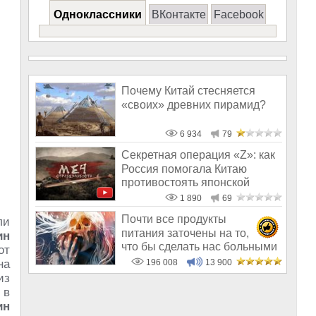
Одноклассники
ВКонтакте
Facebook
Почему Китай стесняется
«своих» древних пирамид?
6 934
79
Секретная операция «Z»: как
Россия помогала Китаю
противостоять японской
агрессии
1 890
69
Почти все продукты
ли
питания заточены на то,
ин
что бы сделать нас больными
от
и бесплодным
на
196 008
13 900
из
 в
ин