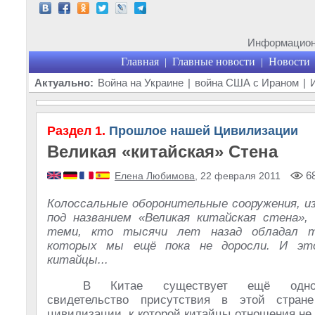
Информационн
Главная
Главные новости
Новости
|
|
Актуально:
Война на Украине
|
война США с Ираном
|
Раздел 1.
Прошлое нашей Цивилизации
Великая «китайская» Стена
68
Елена Любимова
, 22 февраля 2011
Колоссальные оборонительные сооружения, и
под названием «Великая китайская стена»,
теми, кто тысячи лет назад обладал те
которых мы ещё пока не доросли. И эт
китайцы...
В Китае существует ещё одно
свидетельство присутствия в этой стране
цивилизации, к которой китайцы отношения не