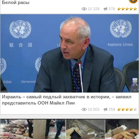
Белой расы
15 328
578
Израиль – самый подлый захватчик в истории, – заявил
представитель ООН Майкл Лин
10 003
259