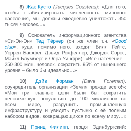
8)
Жак Кусто
(Jacques Cousteau)
: «Для того,
чтобы стабилизировать численность мирового
населения, мы должны ежедневно уничтожать 350
тысяч человек…»
9)
Основатель информационного агентства
«Си-Эн-Эн»
Тед Тёрнер
(он же член т.н.
«
Good
club
»
, куда, помимо него, входят Билл Гейтс,
Уоррен Баффет, Дэвид Рокфеллер, Джордж Сорос,
Майкл Блумберг и Опра Уинфри): «Всё население –
250-300 млн. человек, сократить 95% от нынешнего
уровня – было бы идеально…»
10)
Дэйв Форман
(Dave Foreman)
,
соучредитель организации «Земля прежде всего!»:
«Мои три главные цели были бы: сократить
человеческую популяцию до 100 миллионов во
всём мире, разрушить промышленную
инфраструктуру и увидеть пустыню с её полным
набором видов, возвращающихся по всему миру…»
11)
Принц Филипп
, герцог Эдинбургский: