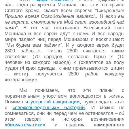
час, когда раскроется Мошиах, он, стоя на крыше
Святого Храма, скажет всем евреям:
“Смиренные!
Пришло время Освобождения вашего!.. И если вы
не верите, смотрите на Мой свет, взошедший над
вами”
. В тот час показывает Всевышний свет
Мошиаха и все евреи идут к нему. И все народы
мира падают ниц перед Мошиахом и восклицают:
“Мы будем вам рабами”. И у каждого еврея будет
2800 рабов...». Число 2800 считается таким
способом: (70 народов, согласно Торы) х (10
человек из каждого народа) х (схватятся за полу
иудея (4 края одежды, к ним привязываются цицит
– кисти), получается 2800 рабов каждому
«избранному».
Мы понимаем, что эти планы с
поразительным упорством воплощаются в жизнь.
Помимо
изуверской вакцинации
, нужно ждать атак
и
«свежевыведенных» бактерий
. И можно не
сомневаться, они ни перед чем не остановятся – об
этом говорит и история возникновения
«
биоматематики
», и практика
намеренного