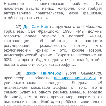
Население – политическая проблема. Раз
население вышло из-под контроля, оно требует
авторитарного правительства, даже фашизма,
чтобы сократить его…»
17)
Др. Сэм Кин
на круглом столе Михаила
Горбачёва, Сан Франциско, 1996: «Мы должны
говорить более открыто о половой жизни,
контрацепции, об абортах, о важности
регулирования рождаемости, потому что
экологический кризис – это, короче говоря,
демографический кризис. Сократите население на
90% – и просто будет недостаточно людей, чтобы
вызвать экологическую катастрофу…»
18)
Джон Гвиллебод
(John Guillebaud)
,
профессор в области
планирования семьи
в
университетском колледже Лондона: «В
планетарном масштабе эффект от того, что в
семьях будет на одного ребёнка меньше, гораздо
больший, чем от всех прочих мер, например, от
выключения света. Ещё один ребёнок – эквивалент