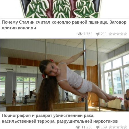
Почему Сталин считал коноплю равной пшенице. Заговор
против конопли
7 752
211
Порнография и разврат убийственней рака,
насильственней террора, разрушительней наркотиков
11 236
169