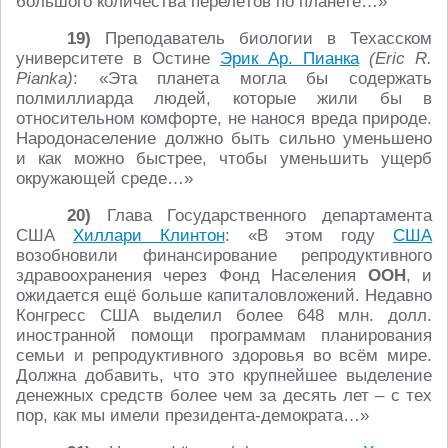
большого количества перелётов по планете…»
19)
Преподаватель биологии в Техасском
университете в Остине
Эрик Ар. Пианка
(Eric R.
Pianka)
: «Эта планета могла бы содержать
полмиллиарда людей, которые жили бы в
относительном комфорте, не нанося вреда природе.
Народонаселение должно быть сильно уменьшено
и как можно быстрее, чтобы уменьшить ущерб
окружающей среде…»
20)
Глава Государственного департамента
США
Хиллари Клинтон
: «В этом году
США
возобновили финансирование репродуктивного
здравоохранения через Фонд Населения
ООН
, и
ожидается ещё больше капиталовложений. Недавно
Конгресс США выделил более 648 млн. долл.
иностранной помощи программам планирования
семьи и репродуктивного здоровья во всём мире.
Должна добавить, что это крупнейшее выделение
денежных средств более чем за десять лет – с тех
пор, как мы имели президента-демократа…»