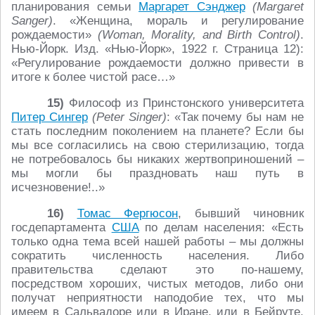
планирования семьи
Маргарет Сэнджер
(Margaret
Sanger)
. «Женщина, мораль и регулирование
рождаемости»
(Woman, Morality, and Birth Control)
.
Нью-Йорк. Изд. «Нью-Йорк», 1922 г. Страница 12):
«Регулирование рождаемости должно привести в
итоге к более чистой расе…»
15)
Философ из Принстонского университета
Питер Сингер
(Peter Singer)
: «Так почему бы нам не
стать последним поколением на планете? Если бы
мы все согласились на свою стерилизацию, тогда
не потребовалось бы никаких жертвоприношений –
мы могли бы праздновать наш путь в
исчезновение!..»
16)
Томас Фергюсон
, бывший чиновник
госдепартамента
США
по делам населения: «Есть
только одна тема всей нашей работы – мы должны
сократить численность населения. Либо
правительства сделают это по-нашему,
посредством хороших, чистых методов, либо они
получат неприятности наподобие тех, что мы
имеем в Сальвадоре или в Иране, или в Бейруте.