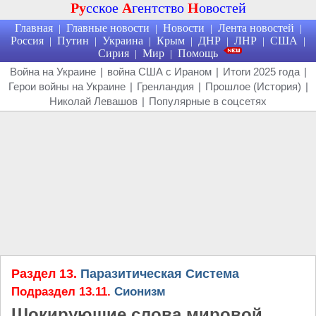
Ру
сское
А
гентство
Н
овостей
Главная
Главные новости
Новости
Лента новостей
|
|
|
|
Россия
Путин
Украина
Крым
ДНР
ЛНР
США
|
|
|
|
|
|
|
Сирия
Мир
Помощь
|
|
Война на Украине
|
война США с Ираном
|
Итоги 2025 года
|
Герои войны на Украине
|
Гренландия
|
Прошлое (История)
|
Николай Левашов
|
Популярные в соцсетях
Раздел 13.
Паразитическая Система
Подраздел 13.11.
Сионизм
Шокирующие слова мировой