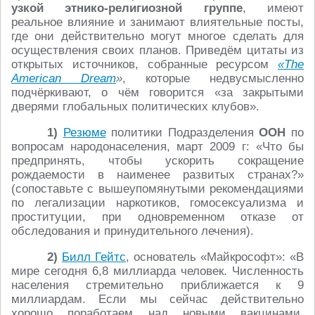
узкой этнико-религиозной группе
, имеют
реальное влияние и занимают влиятельные посты,
где они действительно могут многое сделать для
осуществления своих планов. Приведём цитаты из
открытых источников, собранные ресурсом
«Тhe
Аmerican Dream
»
, которые недвусмысленно
подчёркивают, о чём говорится «за закрытыми
дверями глобальных политических клубов».
1)
Резюме
политики Подразделения
ООН
по
вопросам народонаселения, март 2009 г: «Что бы
предпринять, чтобы ускорить сокращение
рождаемости в наименее развитых странах?»
(сопоставьте с вышеупомянутыми рекомендациями
по легализации наркотиков, гомосексуализма и
проституции, при одновременном отказе от
обследования и принудительного лечения).
2)
Билл Гейтс
, основатель «Майкрософт»: «В
мире сегодня 6,8 миллиарда человек. Численность
населения стремительно приближается к 9
миллиардам. Если мы сейчас действительно
хорошо поработаем над новыми вакцинами,