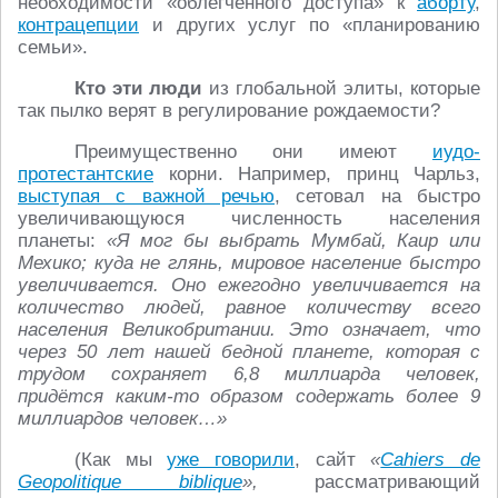
необходимости «облегчённого доступа» к
аборту
,
контрацепции
и других услуг по «планированию
семьи».
Кто эти люди
из глобальной элиты, которые
так пылко верят в регулирование рождаемости?
Преимущественно они имеют
иудо-
протестантские
корни. Например, принц Чарльз,
выступая с важной речью
, сетовал на быстро
увеличивающуюся численность населения
планеты:
«Я мог бы выбрать Мумбай, Каир или
Мехико; куда не глянь, мировое население быстро
увеличивается. Оно ежегодно увеличивается на
количество людей, равное количеству всего
населения Великобритании. Это означает, что
через 50 лет нашей бедной планете, которая с
трудом сохраняет 6,8 миллиарда человек,
придётся каким-то образом содержать более 9
миллиардов человек…»
(Как мы
уже говорили
, сайт
«
Cahiers de
Geopolitique biblique
»,
рассматривающий