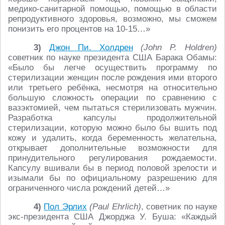
медико-санитарной помощью, помощью в области
репродуктивного здоровья, возможно, мы сможем
понизить его процентов на 10-15…»
3)
Джон Пи. Холдрен
(John P. Holdren)
советник по науке президента США Барака Обамы:
«Было бы легче осуществить программу по
стерилизации женщин после рождения ими второго
или третьего ребёнка, несмотря на относительно
большую сложность операции по сравнению с
вазэктомией, чем пытаться стерилизовать мужчин.
Разработка капсулы продолжительной
стерилизации, которую можно было бы вшить под
кожу и удалить, когда беременность желательна,
открывает дополнительные возможности для
принудительного регулирования рождаемости.
Капсулу вшивали бы в период половой зрелости и
изымали бы по официальному разрешению для
ограниченного числа рождений детей…»
4)
Пол Эрлих
(Paul Ehrlich)
, советник по науке
экс-президента США Джорджа У. Буша: «Каждый