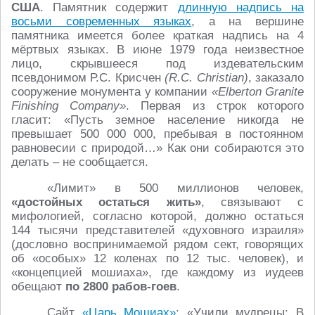
США
. Памятник содержит
длинную надпись на
восьми современных языках
, а на вершине
памятника имеется более краткая надпись на 4
мёртвых языках. В июне 1979 года неизвестное
лицо, скрывшееся под издевательским
псевдонимом Р.С. Крисчен
(R.C. Christian)
, заказало
сооружение монумента у компании
«Elberton Granite
Finishing Company»
. Первая из строк которого
гласит: «Пусть земное население никогда не
превышает 500 000 000, пребывая в постоянном
равновесии с природой…» Как они собираются это
делать – не сообщается.
«Лимит» в 500 миллионов человек,
«достойных остаться жить»
, связывают с
мифологией, согласно которой, должно остаться
144 тысячи представителей «духовного израиля»
(дословно воспринимаемой рядом сект, говорящих
об «особых» 12 коленах по 12 тыс. человек), и
«концепцией мошиаха», где каждому из иудеев
обещают
по 2800 рабов-гоев
.
Сайт
«Царь Мошиах»
: «Учили мудрецы: В