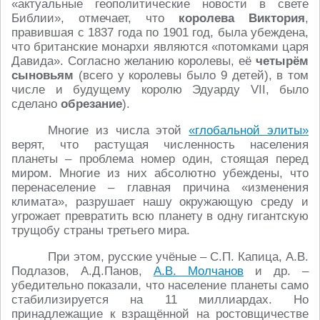
«актуальные геополитические новости в свете
Библии», отмечает, что
королева Виктория
,
правившая с 1837 года по 1901 год, была убеждена,
что британские монархи являются «потомками царя
Давида». Согласно желанию королевы, её
четырём
сыновьям
(всего у королевы было 9 детей), в том
числе и будущему королю Эдуарду VII, было
сделано
обрезание
).
Многие из числа этой
«глобальной элиты»
верят, что растущая численность населения
планеты – проблема номер один, стоящая перед
миром. Многие из них абсолютно убеждены, что
перенаселение – главная причина «изменения
климата», разрушает нашу окружающую среду и
угрожает превратить всю планету в одну гигантскую
трущобу страны третьего мира.
При этом, русские учёные – С.П. Капица, А.В.
Подлазов, А.Д.Панов,
А.В. Молчанов
и др. –
убедительно показали, что население планеты само
стабилизируется на 11 миллиардах. Но
принадлежащие к взращённой на ростовщичестве