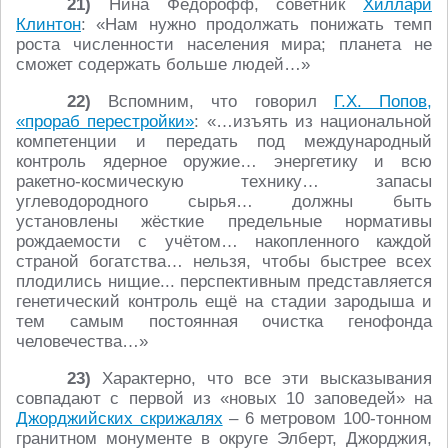
21)
Нина Фёдорофф, советник
Хиллари
Клинтон
: «Нам нужно продолжать понижать темп
роста численности населения мира; планета не
сможет содержать больше людей…»
22)
Вспомним, что говорил
Г.Х. Попов
,
«прораб перестройки»
: «…изъять из национальной
компетенции и передать под международный
контроль ядерное оружие… энергетику и всю
ракетно-космическую технику… запасы
углеводородного сырья… должны быть
установлены жёсткие предельные нормативы
рождаемости с учётом… накопленного каждой
страной богатства… нельзя, чтобы быстрее всех
плодились нищие... перспективным представляется
генетический контроль ещё на стадии зародыша и
тем самым постоянная очистка генофонда
человечества…»
23)
Характерно, что все эти высказывания
совпадают с первой из «новых 10 заповедей» на
Джорджийских скрижалях
– 6 метровом 100-тонном
гранитном монументе в округе Элберт, Джорджия,