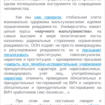
одном потенциальном инструменте по сокращению
человечества.
Как мы
уже говорили
, глобальная элита
маниакально одержима мальтузианскими идеями
ограничением рождаемости. Университеты имеют
целые курсы
«научного мальтузианства»
, на
самые высокие в мире политические посты
назначены радикальные сторонники ограничения
рождаемости, ООН издаёт не просто меморандумы
о регулировании рождаемости, но и
призывает
легализовать
проституцию, гомосексуализм,
наркотики и проституцию – одновременно призывая
«
закрыть все лечебно-исправительные учреждения
принудительного характера для наркозависимых,
ликвидировать учёт лиц, употребляющих
наркотики
, отменить проведение обязательных и
принудительных тестирований на ВИЧ и запретить
обязательное и принудительное тестирование на
ВИЧ «работников секс-бизнеса»…»
При этом они постоянно говорят о