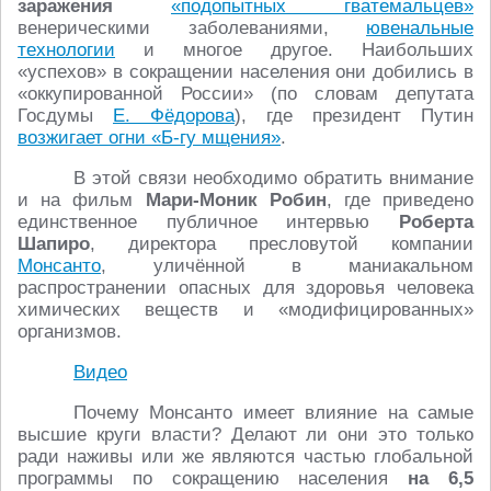
заражения
«подопытных гватемальцев»
венерическими заболеваниями,
ювенальные
технологии
и многое другое. Наибольших
«успехов» в сокращении населения они добились в
«оккупированной России» (по словам депутата
Госдумы
Е. Фёдорова
), где президент Путин
возжигает огни «Б-гу мщения»
.
В этой связи необходимо обратить внимание
и на фильм
Мари-Моник Робин
, где приведено
единственное публичное интервью
Роберта
Шапиро
, директора пресловутой компании
Монсанто
, уличённой в маниакальном
распространении опасных для здоровья человека
химических веществ и «модифицированных»
организмов.
Видео
Почему Монсанто имеет влияние на самые
высшие круги власти? Делают ли они это только
ради наживы или же являются частью глобальной
программы по сокращению населения
на 6,5