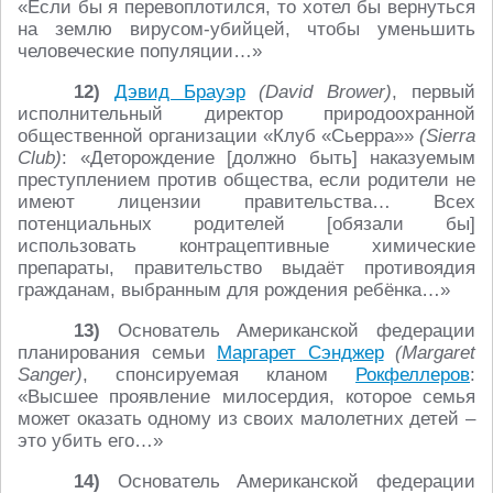
«Если бы я перевоплотился, то хотел бы вернуться
на землю вирусом-убийцей, чтобы уменьшить
человеческие популяции…»
12)
Дэвид Брауэр
(David Brower)
, первый
исполнительный директор природоохранной
общественной организации «Клуб «Сьерра»»
(Sierra
Club)
: «Деторождение [должно быть] наказуемым
преступлением против общества, если родители не
имеют лицензии правительства… Всех
потенциальных родителей [обязали бы]
использовать контрацептивные химические
препараты, правительство выдаёт противоядия
гражданам, выбранным для рождения ребёнка…»
13)
Основатель Американской федерации
планирования семьи
Маргарет Сэнджер
(Margaret
Sanger)
, спонсируемая кланом
Рокфеллеров
:
«Высшее проявление милосердия, которое семья
может оказать одному из своих малолетних детей –
это убить его…»
14)
Основатель Американской федерации