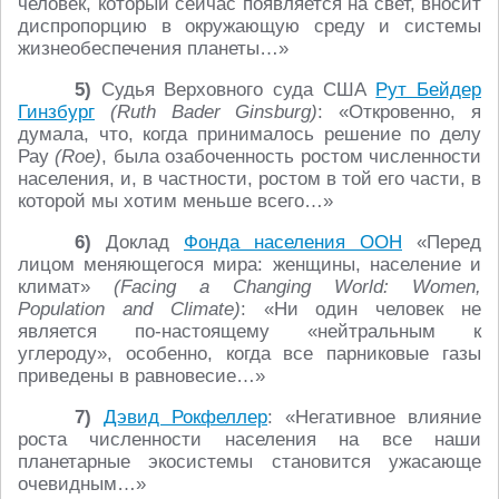
человек, который сейчас появляется на свет, вносит
диспропорцию в окружающую среду и системы
жизнеобеспечения планеты…»
5)
Судья Верховного суда США
Рут Бейдер
Гинзбург
(Ruth Bader Ginsburg)
: «Откровенно, я
думала, что, когда принималось решение по делу
Рау
(Roe)
, была озабоченность ростом численности
населения, и, в частности, ростом в той его части, в
которой мы хотим меньше всего…»
6)
Доклад
Фонда населения ООН
«Перед
лицом меняющегося мира: женщины, население и
климат»
(Facing a Changing World: Women,
Population and Climate)
: «Ни один человек не
является по-настоящему «нейтральным к
углероду», особенно, когда все парниковые газы
приведены в равновесие…»
7)
Дэвид Рокфеллер
: «Негативное влияние
роста численности населения на все наши
планетарные экосистемы становится ужасающе
очевидным…»