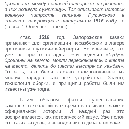
бросила их между лошадей татарских и при­чинила
в них великую сумятицу». Так описывает историк
военную хитрость гетмана Ружинского в
стычках запорожцев с татарами
в 1516 году
…»
(Глава 7. Огненные стрелы).
Итак,
1516
год. Запорожские казаки
применяют для организации неразберихи в лагере
противника шутихи-фейерверки. Но извините, это
уже не просто петарды. Эти изделия
«будучи
брошены на землю, могли перескакивать с места
на место, делать до шести выстрелов каждая»
.
То есть, это были сложно скомпонованные из
многих зарядов ракетные устройства. Значит,
технология сборки, и принципы работы были им
известны уже тогда.
Таким образом, факты существования
ракетных технологий всё время всплывают даже в
официальной истории. И каждый раз это
воспринимается, как исторический казус. Уже полон
рот таких казусов, а выводов никто делать не хочет.