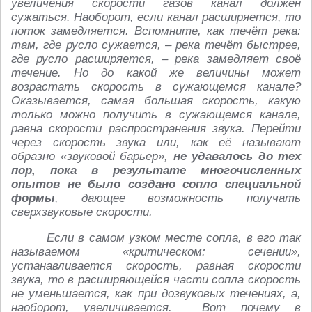
увеличения скорости газов канал должен
сужаться. Наоборот, если канал расширяется, то
поток замедляется. Вспомните, как течёт река:
там, где русло сужается, – река течёт быстрее,
где русло расширяется, – река замедляет своё
течение. Но до какой же величины может
возрастать скорость в сужающемся канале?
Оказывается, самая большая скорость, какую
только можно получить в сужающемся канале,
равна скорости распространения звука. Перейти
через скорость звука или, как её называют
образно «звуковой барьер»,
не удавалось до тех
пор, пока в результате многочисленных
опытов не было создано сопло специальной
формы
, дающее возможность получать
сверхзвуковые скорости.
Если в самом узком месте сопла, в его так
называемом «критическом: сечении»,
устанавливается скорость, равная скорости
звука, то в расширяющейся части сопла скорость
не уменьшается, как при дозвуковых течениях, а,
наоборот, увеличивается. Вот почему в