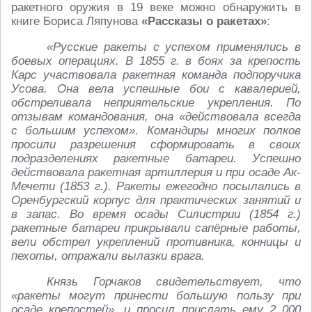
ракетного оружия в 19 веке можно обнаружить в
книге Бориса Ляпунова
«Рассказы о ракетах»
:
«Русские ракеты с успехом применялись в
боевых операциях. В 1855 г. в боях за крепость
Карс участвовала ракетная команда подпоручика
Усова. Она вела успешные бои с кавалерией,
обстреливала неприятельские укрепления. По
отзывам командования, она «действовала всегда
с большим успехом». Командиры многих полков
просили разрешения сформировать в своих
подразделениях ракетные батареи. Успешно
действовала ракетная артиллерия и при осаде Ак-
Мечети (1853 г.). Ракеты ежегодно посылались в
Оренбургский корпус для практических занятий и
в запас. Во время осады Силистрии (1854 г.)
ракетные батареи прикрывали сапёрные работы,
вели обстрел укреплений противника, конницы и
пехоты, отражали вылазки врага.
Князь Горчаков свидетельствует, что
«ракеты могут принести большую пользу при
осаде крепостей», и просил прислать ему 2 000