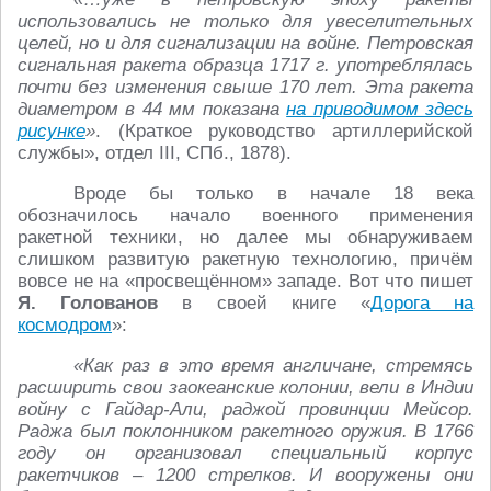
использовались не только для увеселительных
целей, но и для сигнализации на войне. Петровская
сигнальная ракета образца 1717 г. употреблялась
почти без изменения свыше 170 лет. Эта ракета
диаметром в 44 мм показана
на приводимом здесь
рисунке
»
. (Краткое руководство артиллерийской
службы», отдел III, СПб., 1878).
Вроде бы только в начале 18 века
обозначилось начало военного применения
ракетной техники, но далее мы обнаруживаем
слишком развитую ракетную технологию, причём
вовсе не на «просвещённом» западе. Вот что пишет
Я. Голованов
в своей книге «
Дорога на
космодром
»:
«Как раз в это время англичане, стремясь
расширить свои заокеанские колонии, вели в Индии
войну с Гайдар-Али, раджой провинции Мейсор.
Раджа был поклонником ракетного оружия. В 1766
году он организовал специальный корпус
ракетчиков – 1200 стрелков. И вооружены они