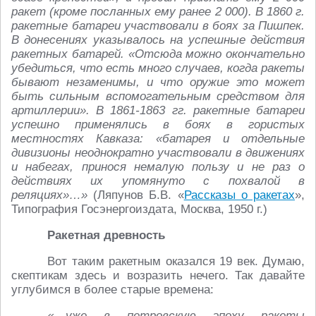
ракет (кроме посланных ему ранее 2 000). В 1860 г.
ракетные батареи участвовали в боях за Пишпек.
В донесениях указывалось на успешные действия
ракетных батарей. «Отсюда можно окончательно
убедиться, что есть много случаев, когда ракеты
бывают незаменимы, и что оружие это может
быть сильным вспомогательным средством для
артиллерии». В 1861-1863 гг. ракетные батареи
успешно применялись в боях в гористых
местностях Кавказа: «батарея и отдельные
дивизионы неоднократно участвовали в движениях
и набегах, принося немалую пользу и не раз о
действиях их упомянуто с похвалой в
реляциях»…»
(Ляпунов Б.В. «
Рассказы о ракетах
»,
Типография Госэнергоиздата, Москва, 1950 г.)
Ракетная древность
Вот таким ракетным оказался 19 век. Думаю,
скептикам здесь и возразить нечего. Так давайте
углубимся в более старые времена:
«…уже в петровскую эпоху ракеты