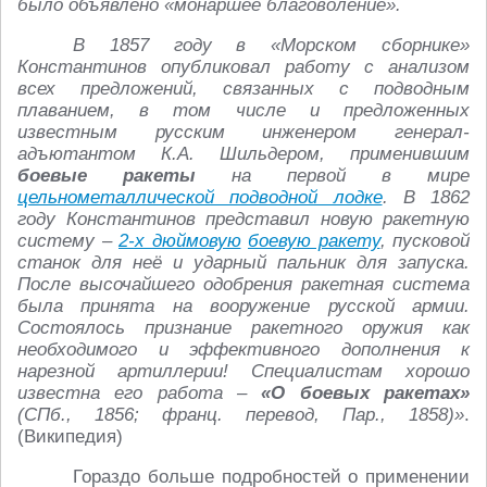
было объявлено «монаршее благоволение».
В 1857 году в «Морском сборнике»
Константинов опубликовал работу с анализом
всех предложений, связанных с подводным
плаванием, в том числе и предложенных
известным русским инженером генерал-
адъютантом К.A. Шильдером, применившим
боевые ракеты
на первой в мире
цельнометаллической подводной лодке
. В 1862
году Константинов представил новую ракетную
систему –
2-х дюймовую
боевую ракету
, пусковой
станок для неё и ударный пальник для запуска.
После высочайшего одобрения ракетная система
была принята на вооружение русской армии.
Состоялось признание ракетного оружия как
необходимого и эффективного дополнения к
нарезной артиллерии! Специалистам хорошо
известна его работа –
«О боевых ракетах»
(СПб., 1856; франц. перевод, Пар., 1858)»
.
(Википедия)
Гораздо больше подробностей о применении