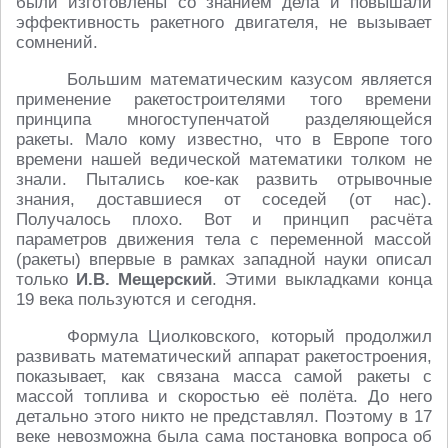
были изготовлены со знанием дела и повышали
эффективность ракетного двигателя, не вызывает
сомнений.
Большим математическим казусом является
применение ракетостроителями того времени
принципа многоступенчатой разделяющейся
ракеты. Мало кому известно, что в Европе того
времени нашей ведической математики толком не
знали. Пытались кое-как развить отрывочные
знания, доставшиеся от соседей (от нас).
Получалось плохо. Вот и принцип расчёта
параметров движения тела с переменной массой
(ракеты) впервые в рамках западной науки описал
только
И.В. Мещерский
. Этими выкладками конца
19 века пользуются и сегодня.
Формула Циолковского, который продолжил
развивать математический аппарат ракетостроения,
показывает, как связана масса самой ракеты с
массой топлива и скоростью её полёта. До него
детально этого никто не представлял. Поэтому в 17
веке невозможна была сама постановка вопроса об