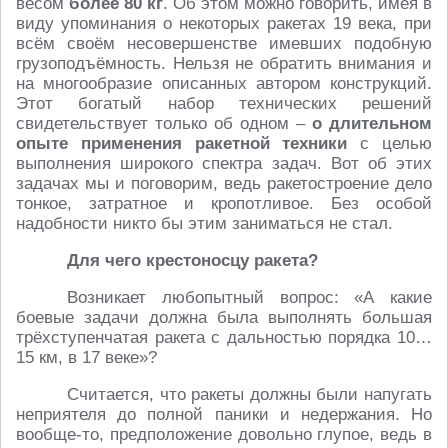
весом
более 80 кг
. Об этом можно говорить, имея в
виду упоминания о некоторых ракетах 19 века, при
всём своём несовершенстве имевших подобную
грузоподъёмность. Нельзя не обратить внимания и
на многообразие описанных автором конструкций.
Этот богатый набор технических решений
свидетельствует только об одном –
о длительном
опыте применения ракетной техники
с целью
выполнения широкого спектра задач. Вот об этих
задачах мы и поговорим, ведь ракетостроение дело
тонкое, затратное и кропотливое. Без особой
надобности никто бы этим заниматься не стал.
Для чего крестоносцу ракета?
Возникает любопытный вопрос: «А какие
боевые задачи должна была выполнять большая
трёхступенчатая ракета с дальностью порядка 10…
15 км, в 17 веке»?
Считается, что ракеты должны были напугать
неприятеля до полной паники и недержания. Но
вообще-то, предположение довольно глупое, ведь в