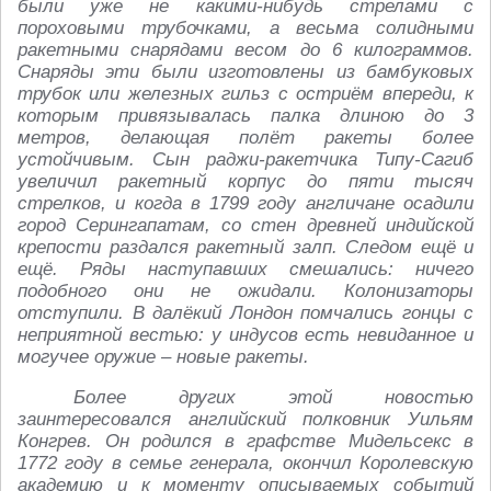
были уже не какими-нибудь стрелами с
пороховыми трубочками, а весьма солидными
ракетными снарядами весом до 6 килограммов.
Снаряды эти были изготовлены из бамбуковых
трубок или железных гильз с остриём впереди, к
которым привязывалась палка длиною до 3
метров, делающая полёт ракеты более
устойчивым. Сын раджи-ракетчика Типу-Сагиб
увеличил ракетный корпус до пяти тысяч
стрелков, и когда в 1799 году англичане осадили
город Серингапатам, со стен древней индийской
крепости раздался ракетный залп. Следом ещё и
ещё. Ряды наступавших смешались: ничего
подобного они не ожидали. Колонизаторы
отступили. В далёкий Лондон помчались гонцы с
неприятной вестью: у индусов есть невиданное и
могучее оружие – новые ракеты.
Более других этой новостью
заинтересовался английский полковник Уильям
Конгрев. Он родился в графстве Мидельсекс в
1772 году в семье генерала, окончил Королевскую
академию и к моменту описываемых событий