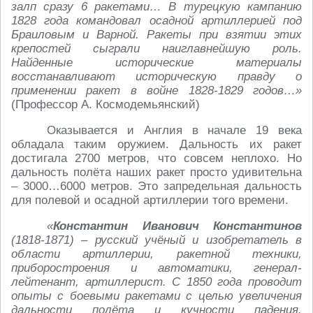
залп сразу 6 ракетами… В турецкую кампанию
1828 года командовал осадной артиллерией под
Браиловым и Варной. Ракеты при взятии этих
крепостей сыграли наиглавнейшую роль.
Найденные исторические материалы
восстанавливают историческую правду о
применении ракет в войне 1828-1829 годов…»
(Профессор А. Космодемьянский)
Оказывается и Англия в начале 19 века
обладала таким оружием. Дальность их ракет
достигала 2700 метров, что совсем неплохо. Но
дальность полёта наших ракет просто удивительна
– 3000…6000 метров. Это запредельная дальность
для полевой и осадной артиллерии того времени.
«
Константин Иванович Константинов
(1818-1871) – русский учёный и изобретатель в
области артиллерии, ракетной техники,
приборостроения и автоматики, генерал-
лейтенант, артиллерист. С 1850 года проводит
опыты с боевыми ракетами с целью увеличения
дальности полёта и кучности падения.