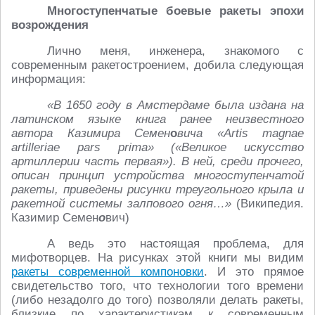
Многоступенчатые боевые ракеты эпохи
возрождения
Лично меня, инженера, знакомого с
современным ракетостроением, добила следующая
информация:
«В 1650 году в Амстердаме была издана на
латинском языке книга ранее неизвестного
автора Казимира Семен
о
вича «Artis magnae
artilleriae pars prima» («Великое искусство
артиллерии часть первая»). В ней, среди прочего,
описан принцип устройства многоступенчатой
ракеты, приведены рисунки треугольного крыла и
ракетной системы залпового огня…»
(Википедия.
Казимир Семен
о
вич)
А ведь это настоящая проблема, для
мифотворцев. На рисунках этой книги мы видим
ракеты современной компоновки
. И это прямое
свидетельство того, что технологии того времени
(либо незадолго до того) позволяли делать ракеты,
близкие по характеристикам к современным