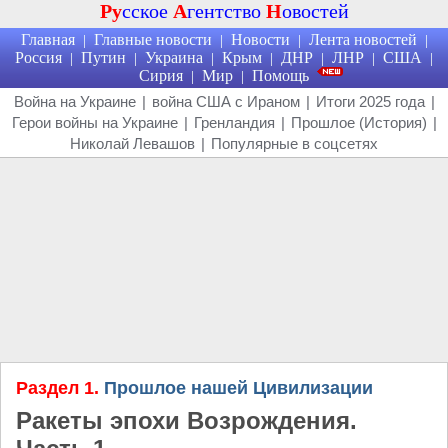
Ру
сское
А
гентство
Н
овостей
Главная
Главные новости
Новости
Лента новостей
|
|
|
|
Россия
Путин
Украина
Крым
ДНР
ЛНР
США
|
|
|
|
|
|
|
Сирия
Мир
Помощь
|
|
Война на Украине
|
война США с Ираном
|
Итоги 2025 года
|
Герои войны на Украине
|
Гренландия
|
Прошлое (История)
|
Николай Левашов
|
Популярные в соцсетях
Раздел 1.
Прошлое нашей Цивилизации
Ракеты эпохи Возрождения.