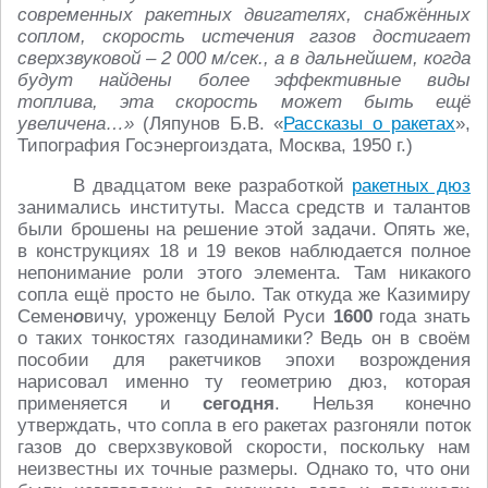
современных ракетных двигателях, снабжённых
соплом, скорость истечения газов достигает
сверхзвуковой – 2 000 м/сек., а в дальнейшем, когда
будут найдены более эффективные виды
топлива, эта скорость может быть ещё
увеличена…»
(Ляпунов Б.В. «
Рассказы о ракетах
»,
Типография Госэнергоиздата, Москва, 1950 г.)
В двадцатом веке разработкой
ракетных дюз
занимались институты. Масса средств и талантов
были брошены на решение этой задачи. Опять же,
в конструкциях 18 и 19 веков наблюдается полное
непонимание роли этого элемента. Там никакого
сопла ещё просто не было. Так откуда же Казимиру
Семен
о
вичу, уроженцу Белой Руси
1600
года знать
о таких тонкостях газодинамики? Ведь он в своём
пособии для ракетчиков эпохи возрождения
нарисовал именно ту геометрию дюз, которая
применяется и
сегодня
. Нельзя конечно
утверждать, что сопла в его ракетах разгоняли поток
газов до сверхзвуковой скорости, поскольку нам
неизвестны их точные размеры. Однако то, что они