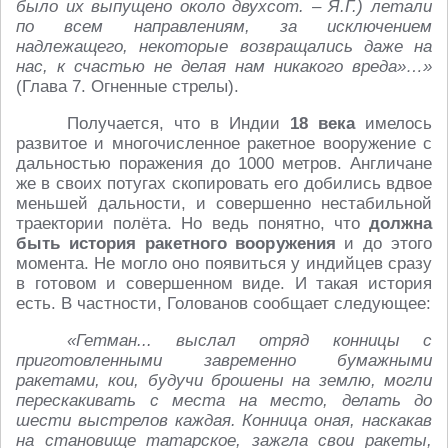
было их выпущено около двухсот. – Я.Г.) летали
по всем направлениям, за исключением
надлежащего, некоторые возвращались даже на
нас, к счастью не делая нам никакого вреда»…»
(Глава 7. Огненные стрелы).
Получается, что в Индии
18 века
имелось
развитое и многочисленное ракетное вооружение с
дальностью поражения до 1000 метров. Англичане
же в своих потугах скопировать его добились вдвое
меньшей дальности, и совершенно нестабильной
траектории полёта. Но ведь понятно, что
должна
быть история ракетного вооружения
и до этого
момента. Не могло оно появиться у индийцев сразу
в готовом и совершенном виде. И такая история
есть. В частности, Голованов сообщает следующее:
«Гетман... выслал отряд конницы с
приготовленными завременно бумажными
ракетами, кои, будучи брошены на землю, могли
перескакивать с места на место, делать до
шести выстрелов каждая. Конница оная, наскакав
на становище татарское, зажгла свои ракеты,