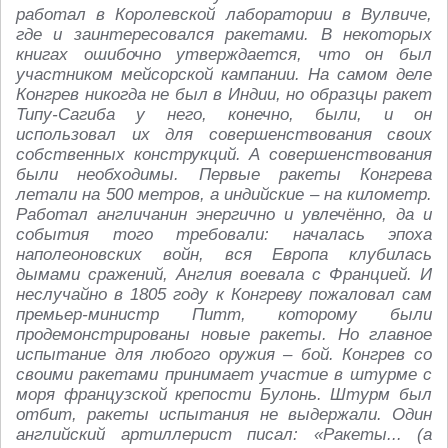
работал в Королевской лаборатории в Вулвиче,
где и заинтересовался ракетами. В некоторых
книгах ошибочно утверждается, что он был
участником мейсорской кампании. На самом деле
Конгрев никогда не был в Индии, но образцы ракет
Типу-Сагиба у него, конечно, были, и он
использовал их для совершенствования своих
собственных конструкций. А совершенствования
были необходимы. Первые ракеты Конгрева
летали на 500 метров, а индийские – на километр.
Работал англичанин энергично и увлечённо, да и
события того требовали: началась эпоха
наполеоновских войн, вся Европа клубилась
дымами сражений, Англия воевала с Францией. И
неслучайно в 1805 году к Конгреву пожаловал сам
премьер-министр Питт, которому были
продемонстрированы новые ракеты. Но главное
испытание для любого оружия – бой. Конгрев со
своими ракетами принимает участие в штурме с
моря французской крепости Булонь. Штурм был
отбит, ракеты испытания не выдержали. Один
английский артиллерист писал: «Ракеты... (а