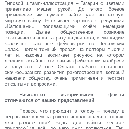
Типовой штамп-иллюстрация – Гагарин с цветами
приветливо машет рукой. До этого боевое
применение им сумели найти уже во вторую
мировую войну. Всплывает картинка с ревущими
«Катюшами», поливающими огнём немецкие
позиции. Далее общественное сознание
откатывается вспять сразу на два века, и мы видим
красочные ракетные фейерверки на Петровских
балах. Потом тёмный провал на полторы тысячи
лет и, наконец, возникает рисунок, на котором
древние китайцы эти самые фейерверки изобрели
и запускают. И всё. Однако, шаблон поэтапного
скачкообразного развития ракетостроения, который
навязали обществу, очень примитивен и пестрит
открытыми вопросами.
Насколько исторические факты
отличаются от наших представлений
Первое, что приходит в голову – почему в
петровские времена ракеты использовались только
для развлечения? Ведь для войны человек
приспособил всё, до чего смог дотянуться. Так,