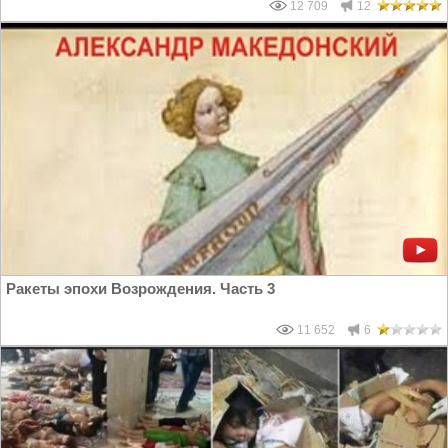
12 709
12
Ракеты эпохи Возрождения. Часть 3
11 652
6