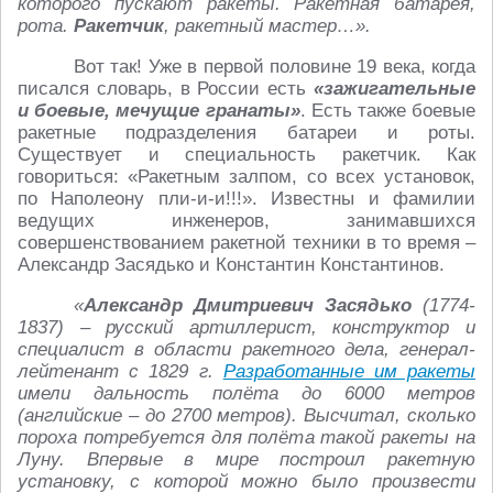
которого пускают ракеты. Ракетная батарея,
рота.
Ракетчик
, ракетный мастер…».
Вот так! Уже в первой половине 19 века, когда
писался словарь, в России есть
«зажигательные
и боевые, мечущие гранаты»
. Есть также боевые
ракетные подразделения батареи и роты.
Существует и специальность ракетчик. Как
говориться: «Ракетным залпом, со всех установок,
по Наполеону пли-и-и!!!». Известны и фамилии
ведущих инженеров, занимавшихся
совершенствованием ракетной техники в то время –
Александр Засядько и Константин Константинов.
«
Александр Дмитриевич Засядько
(1774-
1837) – русский артиллерист, конструктор и
специалист в области ракетного дела, генерал-
лейтенант с 1829 г.
Разработанные им ракеты
имели дальность полёта до 6000 метров
(английские – до 2700 метров). Высчитал, сколько
пороха потребуется для полёта такой ракеты на
Луну. Впервые в мире построил ракетную
установку, с которой можно было произвести