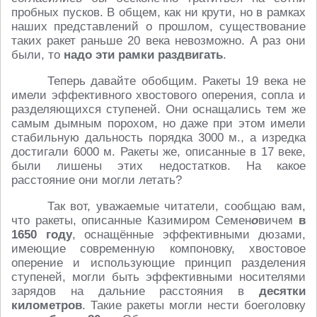
пробных пусков. В общем, как ни крути, но в рамках
наших представлений о прошлом, существование
таких ракет раньше 20 века невозможно. А раз они
были, то
надо эти рамки раздвигать
.
Теперь давайте обобщим. Ракеты 19 века не
имели эффективного хвостового оперения, сопла и
разделяющихся ступеней. Они оснащались тем же
самым дымным порохом, но даже при этом имели
стабильную дальность порядка 3000 м., а изредка
достигали 6000 м. Ракеты же, описанные в 17 веке,
были лишены этих недостатков. На какое
расстояние они могли летать?
Так вот, уважаемые читатели, сообщаю вам,
что ракеты, описанные Казимиром Семен
о
вичем
в
1650 году
, оснащённые эффективными дюзами,
имеющие современную компоновку, хвостовое
оперение и использующие принцип разделения
ступеней, могли быть эффективными носителями
зарядов на дальние расстояния в
десятки
километров
. Такие ракеты могли нести боеголовку