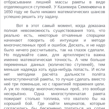
отбрасывании лишней массы ракеты в виде
отделяющихся ступеней. У Казимира Семен
о
вича в
1650 году не было никаких математических шансов
успешно решить эту задачу.
Вот в этот самый момент, когда доказана
полная невозможность существования того, что
реально есть, некоторые отчаянные спорщики
начинают говорить об интуиции и методе
многочисленных проб и ошибок. Дескать, и не надо
было ничего рассчитывать, так на глазок сделали.
Но подумайте сами, для артиллериста важна
именно математическая точность. А чем больше
переменных данных (количество ступеней), тем
меньше надежда хоть куда-нибудь попасть. И если
нет методики расчёта дальности полёта
многоступенчатой ракеты, то лучше сделать вместо
неё три поменьше, но с гарантией поражения цели.
А уж по поводу многочисленных проб, это вообще
несерьёзно. Одна многоступенчатая ракета
пожирает столько топлива, что хватило бы на
хороший бой. Где найти меценатов, которые
согласились бы бесконечно тратиться на сотни