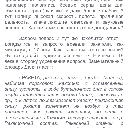
например, появились боевые серпы, цепы для
обмолота зерна (нунчаки) и даже боевые грабли. А
тут налицо высокая скорость полёта, приличная
дальность, впечатляющие световые и звуковые
эффекты. Как же этим повоевать-то не догадались?
Задаём вопрос и тут же находится ответ –
догадались и запросто воевали ракетами, как
минимум, с 17 века. Как, разве вы этого не знали?
Ну так давайте удивляться вместе. Начнём с 19
века в сторону удревнения вопроса. Замечательный
словарь Даля гласит:
«
РАКЕТА
, ракетка, -точка, трубка (гильза),
набитая пороховою мякотью, с оставленьем
внизу пустоты, в виде бутылочного дна; в голову
трубки кладётся заряд пороха (шлаг), звёздочки и
пр., а к пятке подвязывается хвост; подпаленная
снизу, ракета взлетает на воздух и там
лопается; это ракета потешная, но есть и
зажигательные и
боевые
, мечущие гранаты, и пр.
Ракеточный состав. Ракетный станок, с