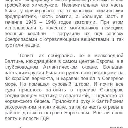
трофейное химоружие. Незначительная его часть
была утилизирована на германских химических
предприятиях, часть сожгли, а большую часть в
течение 1946 – 1948 годов затопили. При этом
использовали в качестве могильников немецкие
военные корабли – загрузили их под завязку
боеприпасами с отравляющими веществами и так
пустили на дно.
Топить их собирались не в мелководной
Балтике, находящейся в самом центре Европы, а в
глубоководном Атлантическом океане. Большая
часть химоружия была погружена американцами на
42 корабля вермахта, и караван пошёл в Северное
море. Но помешал суровый шторм. И почти все
суда пришлось затопить в проливе Скагеррак,
соединяющем Балтику с Атлантикой, – недалеко от
норвежского берега. Приложили руку к балтийским
захоронениям и англичане, затопив часть отравы в
районе датского острова Борнхольм. Внесли свою
лепту и власти ГДР.