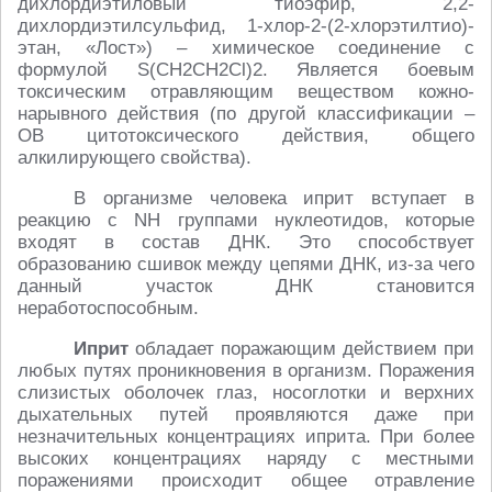
дихлордиэтиловый тиоэфир, 2,2-
дихлордиэтилсульфид, 1-хлор-2-(2-хлорэтилтио)-
этан, «Лост») – химическое соединение с
формулой S(CH2CH2Cl)2. Является боевым
токсическим отравляющим веществом кожно-
нарывного действия (по другой классификации –
ОВ цитотоксического действия, общего
алкилирующего свойства).
В организме человека иприт вступает в
реакцию с NH группами нуклеотидов, которые
входят в состав ДНК. Это способствует
образованию сшивок между цепями ДНК, из-за чего
данный участок ДНК становится
неработоспособным.
Иприт
обладает поражающим действием при
любых путях проникновения в организм. Поражения
слизистых оболочек глаз, носоглотки и верхних
дыхательных путей проявляются даже при
незначительных концентрациях иприта. При более
высоких концентрациях наряду с местными
поражениями происходит общее отравление