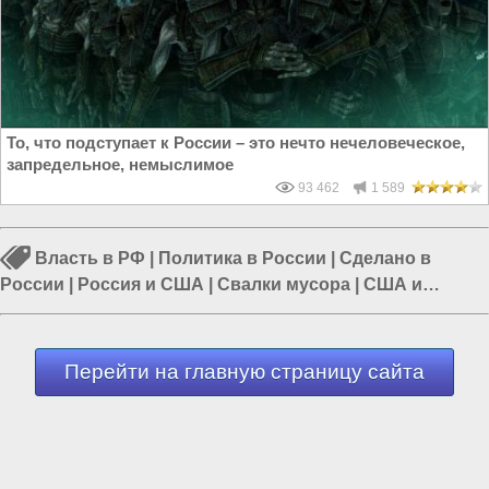
То, что подступает к России – это нечто нечеловеческое,
запредельное, немыслимое
93 462
1 589
Власть в РФ
|
Политика в России
|
Сделано в
России
|
Россия и США
|
Свалки мусора
|
США и
Европа
|
Дикий Запад
Перейти на главную страницу сайта