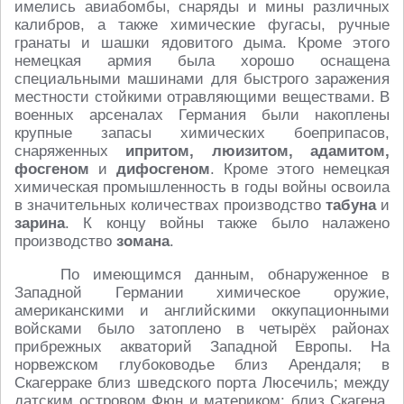
имелись авиабомбы, снаряды и мины различных
калибров, а также химические фугасы, ручные
гранаты и шашки ядовитого дыма. Кроме этого
немецкая армия была хорошо оснащена
специальными машинами для быстрого заражения
местности стойкими отравляющими веществами. В
военных арсеналах Германия были накоплены
крупные запасы химических боеприпасов,
снаряженных
ипритом, люизитом, адамитом,
фосгеном
и
дифосгеном
. Кроме этого немецкая
химическая промышленность в годы войны освоила
в значительных количествах производство
табуна
и
зарина
. К концу войны также было налажено
производство
зомана
.
По имеющимся данным, обнаруженное в
Западной Германии химическое оружие,
американскими и английскими оккупационными
войсками было затоплено в четырёх районах
прибрежных акваторий Западной Европы. На
норвежском глубоководье близ Арендаля; в
Скагерраке близ шведского порта Люсечиль; между
датским островом Фюн и материком; близ Скагена,