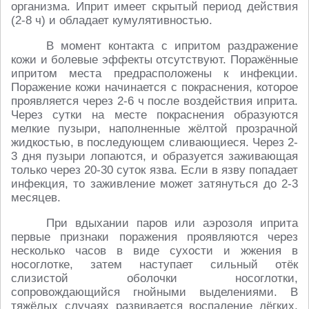
организма. Иприт имеет скрытый период действия
(2-8 ч) и обладает кумулятивностью.
В момент контакта с ипритом раздражение
кожи и болевые эффекты отсутствуют. Поражённые
ипритом места предрасположены к инфекции.
Поражение кожи начинается с покраснения, которое
проявляется через 2-6 ч после воздействия иприта.
Через сутки на месте покраснения образуются
мелкие пузыри, наполненные жёлтой прозрачной
жидкостью, в последующем сливающиеся. Через 2-
3 дня пузыри лопаются, и образуется заживающая
только через 20-30 суток язва. Если в язву попадает
инфекция, то заживление может затянуться до 2-3
месяцев.
При вдыхании паров или аэрозоля иприта
первые признаки поражения проявляются через
несколько часов в виде сухости и жжения в
носоглотке, затем наступает сильный отёк
слизистой оболочки носоглотки,
сопровождающийся гнойными выделениями. В
тяжёлых случаях развивается воспаление лёгких,