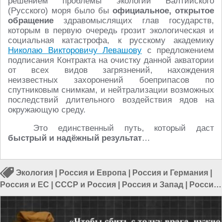
решением проблемы экологии Балтийского
(Русского) моря было бы
официальное, открытое
обращение
здравомыслящих глав государств,
которым в первую очередь грозит экологическая и
социальная катастрофа, к русскому академику
Николаю Викторовичу Левашову
с предложением
подписания Контракта на очистку данной акватории
от всех видов загрязнений, нахождения
неизвестных захоронений боеприпасов по
спутниковым снимкам, и нейтрализации возможных
последствий длительного воздействия ядов на
окружающую среду.
Это единственный путь, который даст
быстрый и надёжный результат
…
Экология
|
Россия и Европа
|
Россия и Германия
|
Россия и ЕС
|
СССР и Россия
|
Россия и Запад
|
Россия
и Евразия