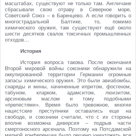
масштабах, существуют не только там. Англичане
сбрасывали свою отраву в Северное море,
Советский Союз – в Баренцево. А если говорить о
многострадальной Балтике, то, помимо
химического оружия, там существуют ещё около
шести десятков свалок токсичных промышленных
отходов…
История
История вопроса такова. После окончания
Второй мировой войны союзники обнаружили на
оккупированной территории Германии огромные
запасы химического оружия. Это были авиабомбы,
снаряды и мины, начиненные ипритом, фосгеном,
табуном, кларком, адамситом, люизитом,
арсиновым маслом и тому подобными
«прелестями». Время было тревожное, многие
нацистские преступники оставались еще на
свободе, и союзники считали, что с их стороны
вполне возможна диверсия – подрыв части
смертоносного арсенала. Поэтому на Потсдамской
мирной конференции было решено уничтожить все