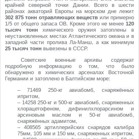
крайней северной точки Дании. Всего в шести
районах акваторий Европы на морском дне лежит
302 875 тонн отравляющих веществ
или примерно
1/5 от общего запаса ОВ. Кроме этого не менее
120
тысяч тонн
химического оружия затоплены в
неустановленных местах Атлантического океана и в
западной части пролива Ла-Манш, а как минимум
25 тысяч тонн
вывезены в СССР.
Советские военные архивы содержат
подробную информацию о том, что было
обнаружено в химических арсеналах Восточной
Германии и затоплено в Балтийском море:
– 71469 250-кг авиабомб, снаряжённых
ипритом,
– 14258 250-кг и 500-кг авиабомб, снаряженных
хлорацетофеном, дифинилхлорарсином и
арсиновым маслом и 50-кг авиабомб,
снаряжённых адамитом,
– 408565 артиллерийских снарядов калибра
75мм, 105 мм и 150 мм, снаряженных ипритом,