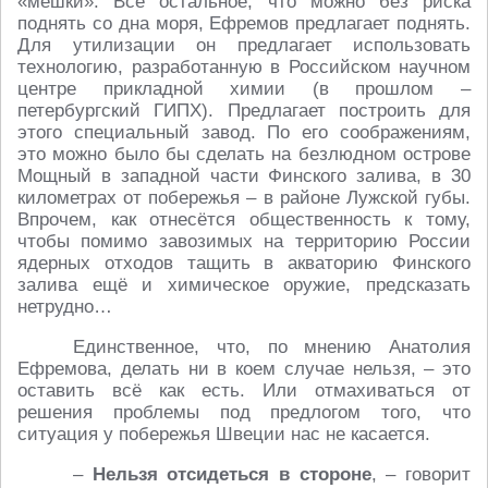
«мешки». Всё остальное, что можно без риска
поднять со дна моря, Ефремов предлагает поднять.
Для утилизации он предлагает использовать
технологию, разработанную в Российском научном
центре прикладной химии (в прошлом –
петербургский ГИПХ). Предлагает построить для
этого специальный завод. По его соображениям,
это можно было бы сделать на безлюдном острове
Мощный в западной части Финского залива, в 30
километрах от побережья – в районе Лужской губы.
Впрочем, как отнесётся общественность к тому,
чтобы помимо завозимых на территорию России
ядерных отходов тащить в акваторию Финского
залива ещё и химическое оружие, предсказать
нетрудно…
Единственное, что, по мнению Анатолия
Ефремова, делать ни в коем случае нельзя, – это
оставить всё как есть. Или отмахиваться от
решения проблемы под предлогом того, что
ситуация у побережья Швеции нас не касается.
–
Нельзя отсидеться в стороне
, – говорит