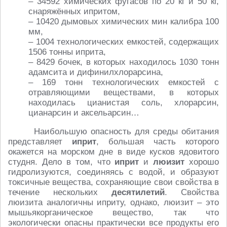
– 34592 химических фугасов по 20 кг и 50 кг,
снаряжённых ипритом,
– 10420 дымовых химических мин калибра 100
мм,
– 1004 технологических емкостей, содержащих
1506 тонны иприта,
– 8429 бочек, в которых находилось 1030 тонн
адамсита и дифинилхлорарсина,
– 169 тонн технологических емкостей с
отравляющими веществами, в которых
находилась цианистая соль, хлорарсин,
цианарсин и аксельарсин…
Наибольшую опасность для среды обитания
представляет
иприт
, большая часть которого
окажется на морском дне в виде кусков ядовитого
студня. Дело в том, что
иприт
и
люизит
хорошо
гидролизуются, соединяясь с водой, и образуют
токсичные вещества, сохраняющие свои свойства в
течение нескольких
десятилетий
. Свойства
люизита аналогичны иприту, однако, люизит – это
мышьякорганическое вещество, так что
экологически опасны практически все продукты его