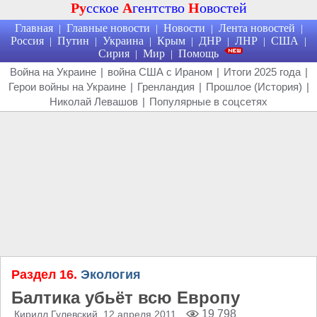
Ру
сское
А
гентство
Н
овостей
Главная
Главные новости
Новости
Лента новостей
|
|
|
|
Россия
Путин
Украина
Крым
ДНР
ЛНР
США
|
|
|
|
|
|
|
Сирия
Мир
Помощь
|
|
Война на Украине
|
война США с Ираном
|
Итоги 2025 года
|
Герои войны на Украине
|
Гренландия
|
Прошлое (История)
|
Николай Левашов
|
Популярные в соцсетях
Раздел 16.
Экология
Балтика убьёт всю Европу
19 798
Кирилл Гулевский
, 12 апреля 2011