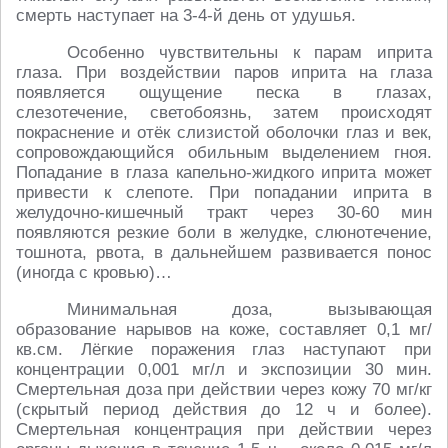
смерть наступает на 3-4-й день от удушья.
Особенно чувствительны к парам иприта
глаза. При воздействии паров иприта на глаза
появляется ощущение песка в глазах,
слезотечение, светобоязнь, затем происходят
покраснение и отёк слизистой оболочки глаз и век,
сопровождающийся обильным выделением гноя.
Попадание в глаза капельно-жидкого иприта может
привести к слепоте. При попадании иприта в
желудочно-кишечный тракт через 30-60 мин
появляются резкие боли в желудке, слюнотечение,
тошнота, рвота, в дальнейшем развивается понос
(иногда с кровью)…
Минимальная доза, вызывающая
образование нарывов на коже, составляет 0,1 мг/
кв.см. Лёгкие поражения глаз наступают при
концентрации 0,001 мг/л и экспозиции 30 мин.
Смертельная доза при действии через кожу 70 мг/кг
(скрытый период действия до 12 ч и более).
Смертельная концентрация при действии через