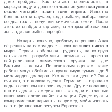
даже пройдена. Как считают специалисты, в
морскую воду и донные отложения
уже поступило
около четырёх тысяч тонн иприта
. Известно
больше сотни случаев, когда рыбаки, выбирающие
со дна тралы, получали химические ожоги. После
этого их снабдили картами, на которых обозначены
зоны, где лов рыбы запрещён.
Но карты, конечно, проблему не решают. А как
её решить на самом деле – пока
не знает никто в
мире
. Первая глобальная трудность, на которую
натыкаются разработчики возможных проектов
нейтрализации химического оружия на дне
Балтики, – деньги. По некоторым оценкам, такие
работы могут обойтись в кругленькую сумму – до 5
миллиардов долларов. Кто даст эти деньги? Одни
считают, это должна сделать Германия, – отрава-то
ведь в основном их производства. Другие полагают,
платить должны американцы – как одни из главных
виновников сложившейся ситуации. Существуют и
компромиссные варианты: например, мобилизовать
на это финансовые ресурсы Евросоюза.