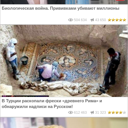
Биологическая война. Прививками убивают миллионы
504 634
43 650
В Турции раскопали фрески «древнего Рима» и
обнаружили надписи на Русском!
612 463
31 323