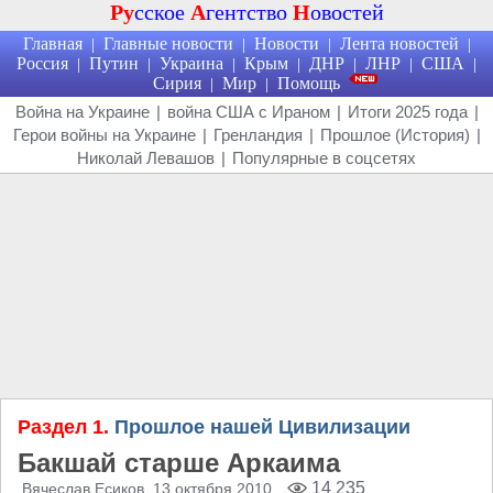
Ру
сское
А
гентство
Н
овостей
Главная
Главные новости
Новости
Лента новостей
|
|
|
|
Россия
Путин
Украина
Крым
ДНР
ЛНР
США
|
|
|
|
|
|
|
Сирия
Мир
Помощь
|
|
Война на Украине
|
война США с Ираном
|
Итоги 2025 года
|
Герои войны на Украине
|
Гренландия
|
Прошлое (История)
|
Николай Левашов
|
Популярные в соцсетях
Раздел 1.
Прошлое нашей Цивилизации
Бакшай старше Аркаима
14 235
Вячеслав Есиков
, 13 октября 2010