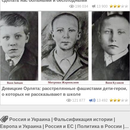
сделать нас больными и бесплодными
196 034
13 900
Девицкие Орлята: расстрелянные фашистами дети-герои,
о которых не рассказывают в школе
121 877
13 492
Россия и Украина
|
Фальсификация истории
|
Европа и Украина
|
Россия и ЕС
|
Политика в России
|