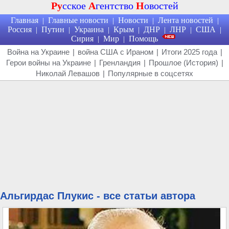
Ру
сское
А
гентство
Н
овостей
Главная
Главные новости
Новости
Лента новостей
|
|
|
|
Россия
Путин
Украина
Крым
ДНР
ЛНР
США
|
|
|
|
|
|
|
Сирия
Мир
Помощь
|
|
Война на Украине
|
война США с Ираном
|
Итоги 2025 года
|
Герои войны на Украине
|
Гренландия
|
Прошлое (История)
|
Николай Левашов
|
Популярные в соцсетях
Альгирдас Плукис - все статьи автора