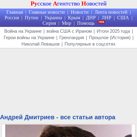
Ру
сское
А
гентство
Н
овостей
Главная
Главные новости
Новости
Лента новостей
|
|
|
|
Россия
Путин
Украина
Крым
ДНР
ЛНР
США
|
|
|
|
|
|
|
Сирия
Мир
Помощь
|
|
Война на Украине
|
война США с Ираном
|
Итоги 2025 года
|
Герои войны на Украине
|
Гренландия
|
Прошлое (История)
|
Николай Левашов
|
Популярные в соцсетях
Андрей Дмитриев - все статьи автора