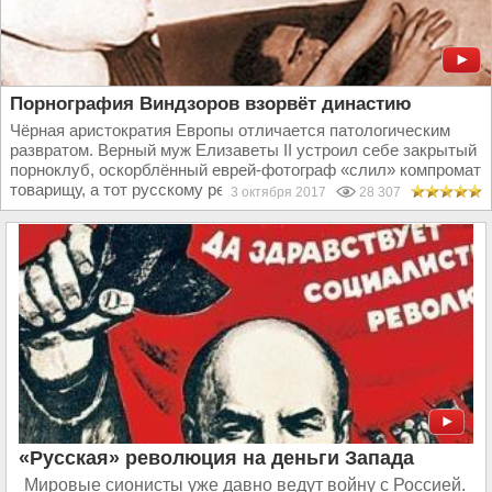
Порнография Виндзоров взорвёт династию
Чёрная аристократия Европы отличается патологическим
развратом. Верный муж Елизаветы II устроил себе закрытый
порноклуб, оскорблённый еврей-фотограф «слил» компромат
товарищу, а тот русскому резиденту в Лондоне и понеслось...
3 октября 2017
28 307
«Русская» революция на деньги Запада
Мировые сионисты уже давно ведут войну с Россией.