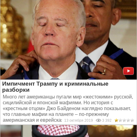
Импичмент Трампу и криминальные
разборки
Много лет американцы пугали мир «жестокими» русской,
сицилийской и японской мафиями. Но история с
«крестным отцом» Джо Байденом наглядно показывает,
что главные мафии на планете – по-прежнему
американская и еврейская...
13 октября 2019
3 392