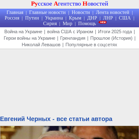
Ру
сское
А
гентство
Н
овостей
Главная
Главные новости
Новости
Лента новостей
|
|
|
|
Россия
Путин
Украина
Крым
ДНР
ЛНР
США
|
|
|
|
|
|
|
Сирия
Мир
Помощь
|
|
Война на Украине
|
война США с Ираном
|
Итоги 2025 года
|
Герои войны на Украине
|
Гренландия
|
Прошлое (История)
|
Николай Левашов
|
Популярные в соцсетях
Евгений Черных - все статьи автора