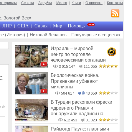
материалы
|
Ссылки
|
Зарубки
|
Молва
|
Книги
|
О проекте
|
Контакты
. Золотой Век»
ЛНР
США
Сирия
Мир
Помощь
|
|
|
|
е (История)
|
Николай Левашов
|
Популярные в соцсетях
Израиль – мировой
центр по торговле
человеческими органами
3 015 147
111 055
Биологическая война.
КС
Прививками убивают
миллионы
504 617
43 650
В Турции раскопали фрески
«древнего Рима» и
обнаружили надписи на
Русском!
612 453
31 323
Раймонд Паулс: главными