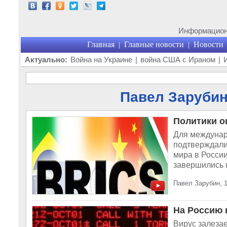
Информационн
Главная
Главные новости
Новости
|
|
Актуально:
Война на Украине
|
война США с Ираном
|
Павел Зарубин 
Политики о
Для междунар
подтверждали
мира в России
завершились г
Павел Зарубин, 
На Россию 
Вирус залезае