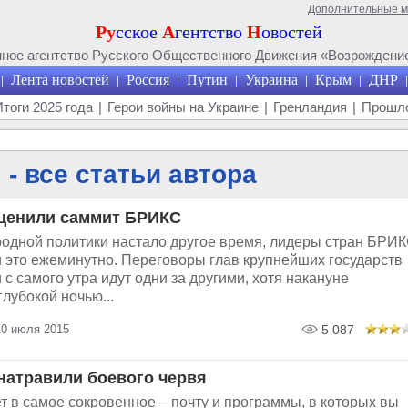
Дополнительные 
Ру
сское
А
гентство
Н
овостей
ое агентство Русского Общественного Движения «Возрождение
Лента новостей
Россия
Путин
Украина
Крым
ДНР
|
|
|
|
|
|
|
Итоги 2025 года
|
Герои войны на Украине
|
Гренландия
|
Прошло
- все статьи автора
ценили саммит БРИКС
одной политики настало другое время, лидеры стран БРИ
 это ежеминутно. Переговоры глав крупнейших государств
 с самого утра идут одни за другими, хотя накануне
лубокой ночью...
10 июля 2015
5 087
натравили боевого червя
т в самое сокровенное – почту и программы, в которых вы