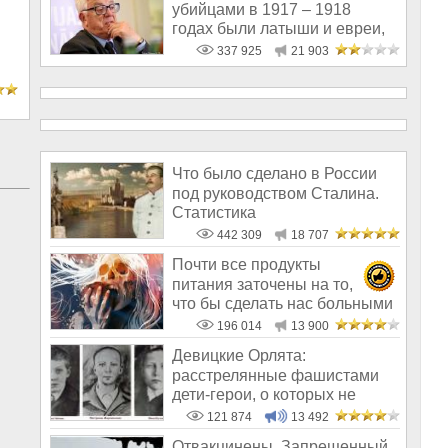
убийцами в 1917 – 1918
годах были латыши и евреи,
а не русс
337 925
21 903
Что было сделано в России
под руководством Сталина.
Статистика
442 309
18 707
Почти все продукты
питания заточены на то,
что бы сделать нас больными
и бесплодным
196 014
13 900
Девицкие Орлята:
расстрелянные фашистами
дети-герои, о которых не
рассказывают в шк
121 874
13 492
Отвакцинены. Запрещенный