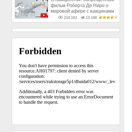
фильм Роберта Де Ниро о
мировой афере с вакцинами
210 162
13 168