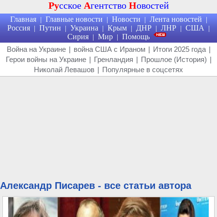
Ру
сское
А
гентство
Н
овостей
Главная
Главные новости
Новости
Лента новостей
|
|
|
|
Россия
Путин
Украина
Крым
ДНР
ЛНР
США
|
|
|
|
|
|
|
Сирия
Мир
Помощь
|
|
Война на Украине
|
война США с Ираном
|
Итоги 2025 года
|
Герои войны на Украине
|
Гренландия
|
Прошлое (История)
|
Николай Левашов
|
Популярные в соцсетях
Александр Писарев - все статьи автора