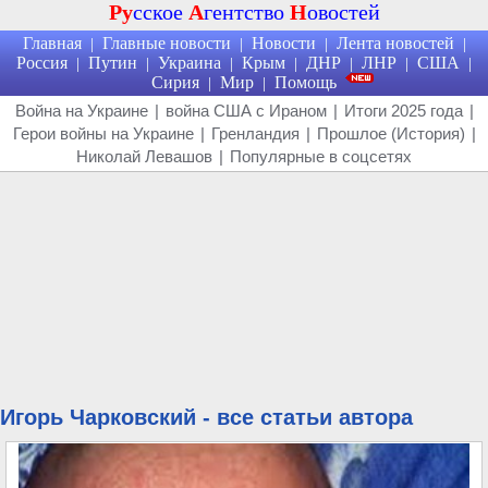
Ру
сское
А
гентство
Н
овостей
Главная
Главные новости
Новости
Лента новостей
|
|
|
|
Россия
Путин
Украина
Крым
ДНР
ЛНР
США
|
|
|
|
|
|
|
Сирия
Мир
Помощь
|
|
Война на Украине
|
война США с Ираном
|
Итоги 2025 года
|
Герои войны на Украине
|
Гренландия
|
Прошлое (История)
|
Николай Левашов
|
Популярные в соцсетях
Игорь Чарковский - все статьи автора