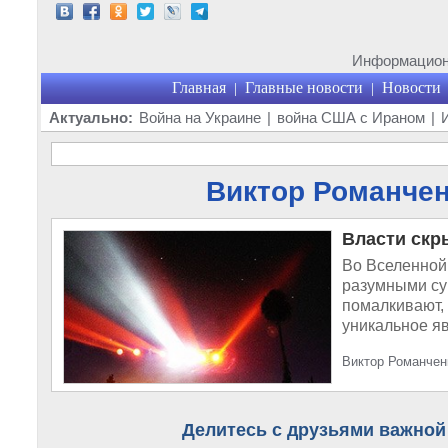
Информационн
Главная
Главные новости
Новости
|
|
Актуально:
Война на Украине
|
война США с Ираном
|
Виктор Романченк
Власти скр
Во Вселенной
разумными су
помалкивают, 
уникальное яв
Виктор Романченк
Делитесь с друзьями важной