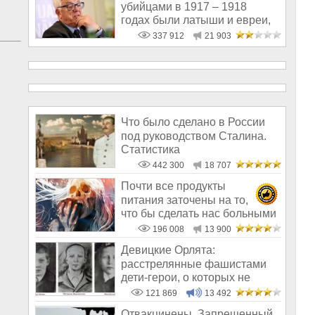
убийцами в 1917 – 1918
годах были латыши и евреи,
а не русс
337 912
21 903
Что было сделано в России
под руководством Сталина.
Статистика
442 300
18 707
Почти все продукты
питания заточены на то,
что бы сделать нас больными
и бесплодным
196 008
13 900
Девицкие Орлята:
расстрелянные фашистами
дети-герои, о которых не
рассказывают в шк
121 869
13 492
Отвакцинены. Запрещенный