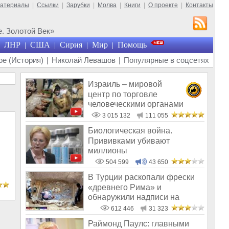
материалы
|
Ссылки
|
Зарубки
|
Молва
|
Книги
|
О проекте
|
Контакты
. Золотой Век»
ЛНР
США
Сирия
Мир
Помощь
|
|
|
|
е (История)
|
Николай Левашов
|
Популярные в соцсетях
Израиль – мировой
центр по торговле
человеческими органами
3 015 132
111 055
Биологическая война.
Прививками убивают
миллионы
504 599
43 650
В Турции раскопали фрески
«древнего Рима» и
обнаружили надписи на
Русском!
612 446
31 323
Раймонд Паулс: главными