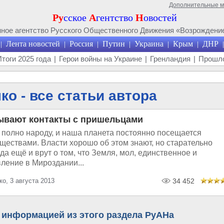
Дополнительные 
Ру
сское
А
гентство
Н
овостей
ое агентство Русского Общественного Движения «Возрождение
Лента новостей
Россия
Путин
Украина
Крым
ДНР
|
|
|
|
|
|
|
Итоги 2025 года
|
Герои войны на Украине
|
Гренландия
|
Прошло
о - все статьи автора
ывают контакты с пришельцами
 полно народу, и наша планета постоянно посещается
ществами. Власти хорошо об этом знают, но старательно
да ещё и врут о том, что Земля, мол, единственное и
ление в Мироздании...
о, 3 августа 2013
34 452
 информацией из этого раздела РуАНа