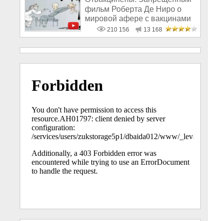
фильм Роберта Де Ниро о
мировой афере с вакцинами
210 156
13 168