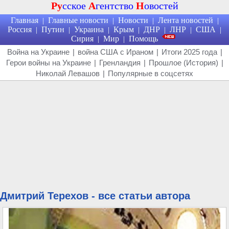
Ру
сское
А
гентство
Н
овостей
Главная
Главные новости
Новости
Лента новостей
|
|
|
|
Россия
Путин
Украина
Крым
ДНР
ЛНР
США
|
|
|
|
|
|
|
Сирия
Мир
Помощь
|
|
Война на Украине
|
война США с Ираном
|
Итоги 2025 года
|
Герои войны на Украине
|
Гренландия
|
Прошлое (История)
|
Николай Левашов
|
Популярные в соцсетях
Дмитрий Терехов - все статьи автора