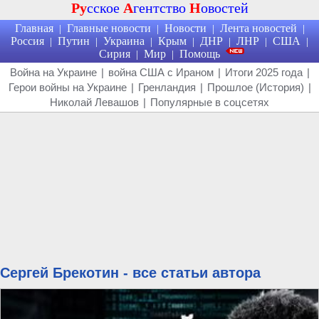
Ру
сское
А
гентство
Н
овостей
Главная
Главные новости
Новости
Лента новостей
|
|
|
|
Россия
Путин
Украина
Крым
ДНР
ЛНР
США
|
|
|
|
|
|
|
Сирия
Мир
Помощь
|
|
Война на Украине
|
война США с Ираном
|
Итоги 2025 года
|
Герои войны на Украине
|
Гренландия
|
Прошлое (История)
|
Николай Левашов
|
Популярные в соцсетях
Сергей Брекотин - все статьи автора