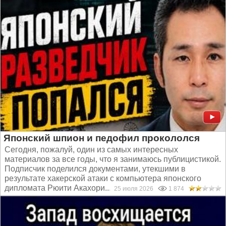
Японский шпион и педофил прокололся
Сегодня, пожалуй, один из самых интересных
материалов за все годы, что я занимаюсь публицистикой.
Подписчик поделился документами, утекшими в
результате хакерской атаки с компьютера японского
дипломата Рюити Акахори...
25 июля 2026
1 874