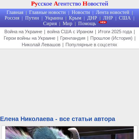
Ру
сское
А
гентство
Н
овостей
Главная
Главные новости
Новости
Лента новостей
|
|
|
|
Россия
Путин
Украина
Крым
ДНР
ЛНР
США
|
|
|
|
|
|
|
Сирия
Мир
Помощь
|
|
Война на Украине
|
война США с Ираном
|
Итоги 2025 года
|
Герои войны на Украине
|
Гренландия
|
Прошлое (История)
|
Николай Левашов
|
Популярные в соцсетях
Елена Николаева - все статьи автора