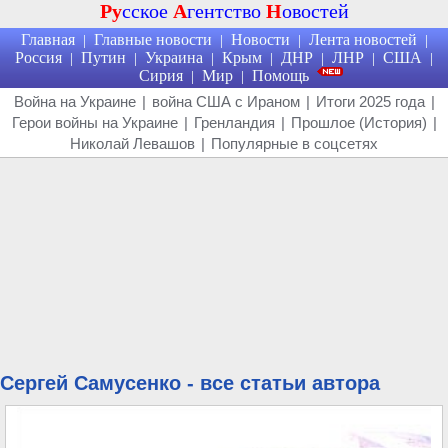
Ру
сское
А
гентство
Н
овостей
Главная
Главные новости
Новости
Лента новостей
|
|
|
|
Россия
Путин
Украина
Крым
ДНР
ЛНР
США
|
|
|
|
|
|
|
Сирия
Мир
Помощь
|
|
Война на Украине
|
война США с Ираном
|
Итоги 2025 года
|
Герои войны на Украине
|
Гренландия
|
Прошлое (История)
|
Николай Левашов
|
Популярные в соцсетях
Сергей Самусенко - все статьи автора