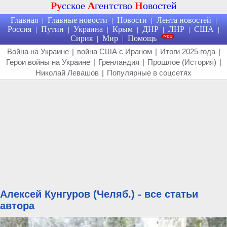
Ру
сское
А
гентство
Н
овостей
Главная
Главные новости
Новости
Лента новостей
|
|
|
|
Россия
Путин
Украина
Крым
ДНР
ЛНР
США
|
|
|
|
|
|
|
Сирия
Мир
Помощь
|
|
Война на Украине
|
война США с Ираном
|
Итоги 2025 года
|
Герои войны на Украине
|
Гренландия
|
Прошлое (История)
|
Николай Левашов
|
Популярные в соцсетях
Алексей Кунгуров (Челяб.) - все статьи
автора