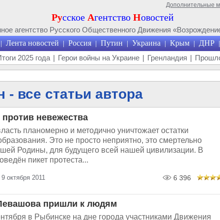
Дополнительные 
Ру
сское
А
гентство
Н
овостей
ое агентство Русского Общественного Движения «Возрождение
Лента новостей
Россия
Путин
Украина
Крым
ДНР
|
|
|
|
|
|
|
Итоги 2025 года
|
Герои войны на Украине
|
Гренландия
|
Прошло
 - все статьи автора
 против невежества
власть планомерно и методично уничтожает остатки
бразования. Это не просто неприятно, это смертельно
ашей Родины, для будущего всей нашей цивилизации. В
ведён пикет протеста...
9 октября 2011
6 396
 Левашова пришли к людям
ентября в Рыбинске на дне города участниками Движения