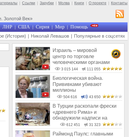
материалы
|
Ссылки
|
Зарубки
|
Молва
|
Книги
|
О проекте
|
Контакты
. Золотой Век»
ЛНР
США
Сирия
Мир
Помощь
|
|
|
|
е (История)
|
Николай Левашов
|
Популярные в соцсетях
Израиль – мировой
центр по торговле
человеческими органами
3 015 144
111 055
Биологическая война.
Прививками убивают
миллионы
504 616
43 650
В Турции раскопали фрески
«древнего Рима» и
обнаружили надписи на
Русском!
612 451
31 323
Раймонд Паулс: главными