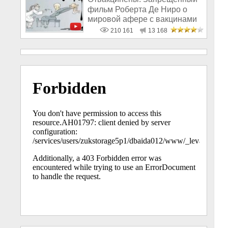
фильм Роберта Де Ниро о
мировой афере с вакцинами
210 161
13 168