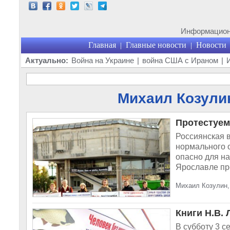
Информационн
Главная
Главные новости
Новости
|
|
Актуально:
Война на Украине
|
война США с Ираном
|
Михаил Козулин
Протестуем
Россиянская 
нормального о
опасно для н
Ярославле про
Михаил Козулин, 
Книги Н.В.
В субботу 3 с