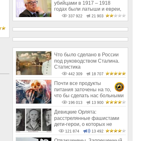
убийцами в 1917 – 1918
годах были латыши и евреи,
а не русс
337 922
21 903
Что было сделано в России
под руководством Сталина.
Статистика
442 309
18 707
Почти все продукты
питания заточены на то,
что бы сделать нас больными
и бесплодным
196 013
13 900
Девицкие Орлята:
расстрелянные фашистами
дети-герои, о которых не
рассказывают в шк
121 874
13 492
Отвакцинены. Запрещенный