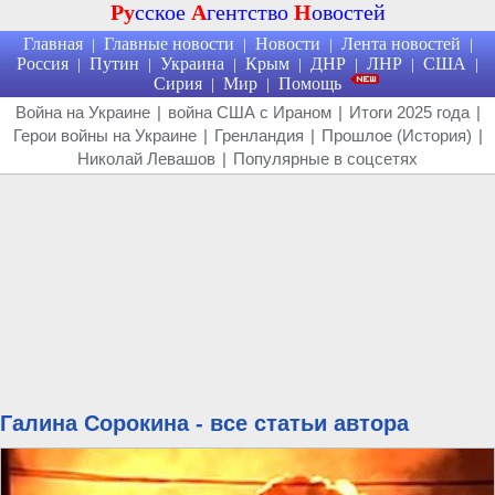
Ру
сское
А
гентство
Н
овостей
Главная
Главные новости
Новости
Лента новостей
|
|
|
|
Россия
Путин
Украина
Крым
ДНР
ЛНР
США
|
|
|
|
|
|
|
Сирия
Мир
Помощь
|
|
Война на Украине
|
война США с Ираном
|
Итоги 2025 года
|
Герои войны на Украине
|
Гренландия
|
Прошлое (История)
|
Николай Левашов
|
Популярные в соцсетях
Галина Сорокина - все статьи автора