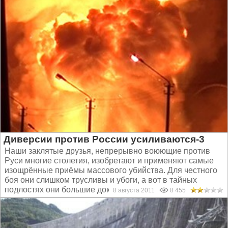
Диверсии против России усиливаются-3
Наши заклятые друзья, непрерывно воюющие против
Руси многие столетия, изобретают и применяют самые
изощрённые приёмы массового убийства. Для честного
боя они слишком трусливы и убоги, а вот в тайных
подлостях они большие доки...
8 августа 2011
8 455