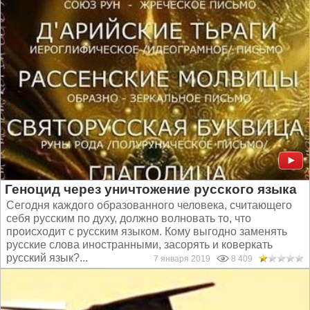
Геноцид через уничтожение русского языка
Сегодня каждого образованного человека, считающего
себя русским по духу, должно волновать то, что
происходит с русским языком. Кому выгодно заменять
русские слова иностранными, засорять и коверкать
русский язык?...
7 января 2019
8 409