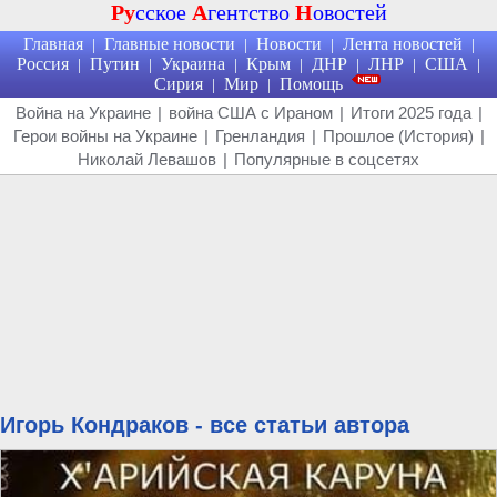
Ру
сское
А
гентство
Н
овостей
Главная
Главные новости
Новости
Лента новостей
|
|
|
|
Россия
Путин
Украина
Крым
ДНР
ЛНР
США
|
|
|
|
|
|
|
Сирия
Мир
Помощь
|
|
Война на Украине
|
война США с Ираном
|
Итоги 2025 года
|
Герои войны на Украине
|
Гренландия
|
Прошлое (История)
|
Николай Левашов
|
Популярные в соцсетях
Игорь Кондраков - все статьи автора