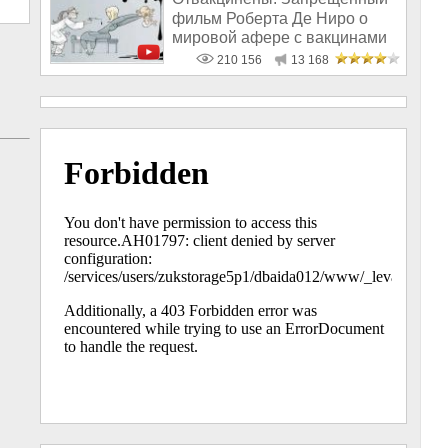
фильм Роберта Де Ниро о
мировой афере с вакцинами
210 156
13 168