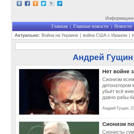
Информационн
Главная
Главные новости
Новости
|
|
Актуально:
Война на Украине
|
война США с Ираном
|
Андрей Гущин 
Нет войне з
Сионизм всем
детонатором к
убьёт всё жив
давно рабы-би
Андрей Гущин, 21
Сионизм п
Сионисты сум