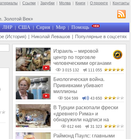
материалы
|
Ссылки
|
Зарубки
|
Молва
|
Книги
|
О проекте
|
Контакты
. Золотой Век»
ЛНР
США
Сирия
Мир
Помощь
|
|
|
|
е (История)
|
Николай Левашов
|
Популярные в соцсетях
Израиль – мировой
центр по торговле
человеческими органами
3 015 132
111 055
Биологическая война.
Прививками убивают
а
миллионы
504 599
43 650
В Турции раскопали фрески
«древнего Рима» и
обнаружили надписи на
Русском!
612 446
31 323
Раймонд Паулс: главными