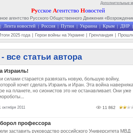
Дополнительные 
Ру
сское
А
гентство
Н
овостей
ое агентство Русского Общественного Движения «Возрождение
Лента новостей
Россия
Путин
Украина
Крым
ДНР
|
|
|
|
|
|
|
Итоги 2025 года
|
Герои войны на Украине
|
Гренландия
|
Прошло
- все статьи автора
а Израиль!
и силами старается развязать новую, большую войну,
оторой хочет сделать Израиль и Иран. Эта война наверняк
ое на планете, но сионистов это не останавливает. Они уже
ороботы...
 октября 2011
11 862
оборол профессора
ели заставить руководство российского Университета МВД