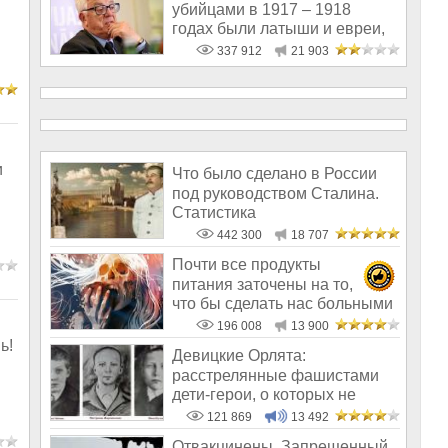
убийцами в 1917 – 1918
годах были латыши и евреи,
а не русс
337 912
21 903
и
Что было сделано в России
под руководством Сталина.
Статистика
442 300
18 707
Почти все продукты
питания заточены на то,
что бы сделать нас больными
и бесплодным
196 008
13 900
ь!
Девицкие Орлята:
расстрелянные фашистами
дети-герои, о которых не
рассказывают в шк
121 869
13 492
Отвакцинены. Запрещенный