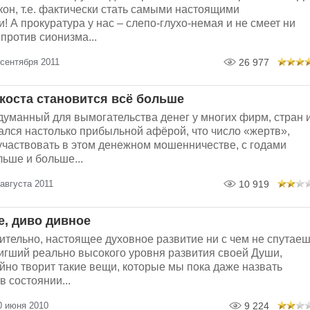
кон, т.е. фактически стать самыми настоящими
! А прокуратура у нас – слепо-глухо-немая и не смеет ни
 против сионизма...
сентября 2011
26 977
коста становится всё больше
думанный для вымогательства денег у многих фирм, стран 
ался настолько прибыльной афёрой, что число «жертв»,
частвовать в этом денежном мошенничестве, с годами
льше и больше...
августа 2011
10 919
е, диво дивное
ительно, настоящее духовное развитие ни с чем не спутаеш
тигший реально высокого уровня развития своей Души,
йно творит такие вещи, которые мы пока даже назвать
в состоянии...
0 июня 2010
9 224