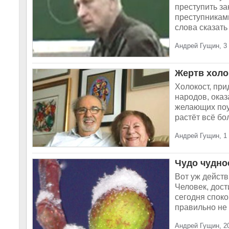
преступить за
преступниками
слова сказать
Андрей Гущин, 3 
Жертв холо
Холокост, при
народов, оказ
желающих поу
растёт всё бо
Андрей Гущин, 1 
Чудо чудно
Вот уж действ
Человек, дос
сегодня споко
правильно не 
Андрей Гущин, 2