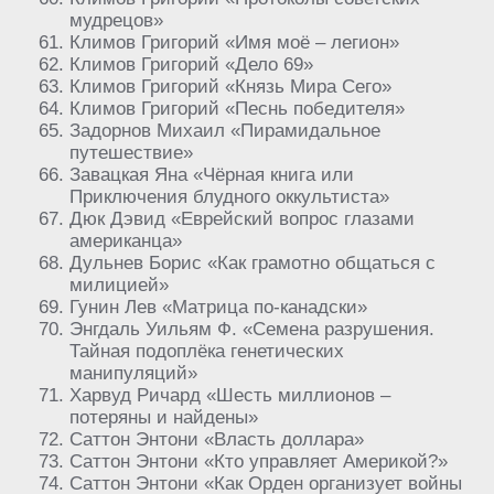
мудрецов»
Климов Григорий «Имя моё – легион»
Климов Григорий «Дело 69»
Климов Григорий «Князь Мира Сего»
Климов Григорий «Песнь победителя»
Задорнов Михаил «Пирамидальное
путешествие»
Завацкая Яна «Чёрная книга или
Приключения блудного оккультиста»
Дюк Дэвид «Еврейский вопрос глазами
американца»
Дульнев Борис «Как грамотно общаться с
милицией»
Гунин Лев «Матрица по-канадски»
Энгдаль Уильям Ф. «Семена разрушения.
Тайная подоплёка генетических
манипуляций»
Харвуд Ричард «Шесть миллионов –
потеряны и найдены»
Саттон Энтони «Власть доллара»
Саттон Энтони «Кто управляет Америкой?»
Саттон Энтони «Как Орден организует войны