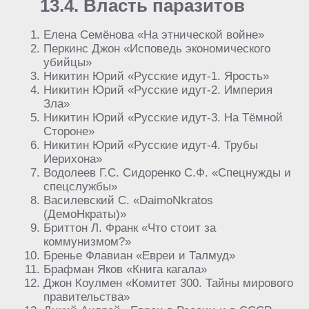
13.4. Власть паразитов
Елена Семёнова «На этнической войне»
Перкинс Джон «Исповедь экономического
убийцы»
Никитин Юрий «Русские идут-1. Ярость»
Никитин Юрий «Русские идут-2. Империя
Зла»
Никитин Юрий «Русские идут-3. На Тёмной
Стороне»
Никитин Юрий «Русские идут-4. Трубы
Иерихона»
Водолеев Г.С. Сидоренко С.Ф. «Спецнужды и
спецслужбы»
Василевский С. «DaimoNkratos
(ДемоНкраты)»
Бриттон Л. Франк «Что стоит за
коммунизмом?»
Бренье Флавиан «Евреи и Талмуд»
Брафман Яков «Книга кагала»
Джон Коулмен «Комитет 300. Тайны мирового
правительства»