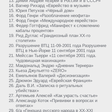
Дикий Андрей «Евреи в России и в СССР»
Вагнер Рихард «Еврейство в музыке»
Юрия Петухов «Чёрный дом»
Форд Генри «Разоблачение неофита»
Форд Генри «Международное еврейство»
Федер Готтфрид «Манифест к сломлению
кабалы процентов»
Рид Дуглас «Грандиозный план XX-го
столетия»
Разрушение ВТЦ 11-09-2001 года Разрушение
ВТЦ в Нью-Йорке 11 сентября 2001 года
Мейссан Тьерри «11 сентября 2001 года.
Чудовищная махинация»
Макдональд Эндрю «Дневник Тернера»
Кьеза Джульетто «ZERO»
Емельянов Валерий «Десионизация»
Дрюмон Эдуард «Еврейская Франция»
Даль В.И. «Записка о ритуальных
убийствах»
Артемьев Алексей «Как украсть счастье»
Александр Коток «Прививки в вопросах и
ответах»
б/a «Геноцид русского народа в XX-XXI