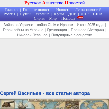
Ру
сское
А
гентство
Н
овостей
Главная
Главные новости
Новости
Лента новостей
|
|
|
|
Россия
Путин
Украина
Крым
ДНР
ЛНР
США
|
|
|
|
|
|
|
Сирия
Мир
Помощь
|
|
Война на Украине
|
война США с Ираном
|
Итоги 2025 года
|
Герои войны на Украине
|
Гренландия
|
Прошлое (История)
|
Николай Левашов
|
Популярные в соцсетях
Сергей Васильев - все статьи автора