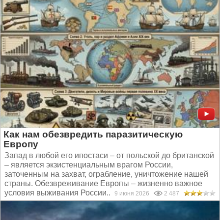
Как нам обезвредить паразитическую
Европу
Запад в любой его ипостаси – от польской до британской
– является экзистенциальным врагом России,
заточенным на захват, ограбление, уничтожение нашей
страны. Обезвреживание Европы – жизненно важное
условия выживания России...
9 июня 2026
2 487