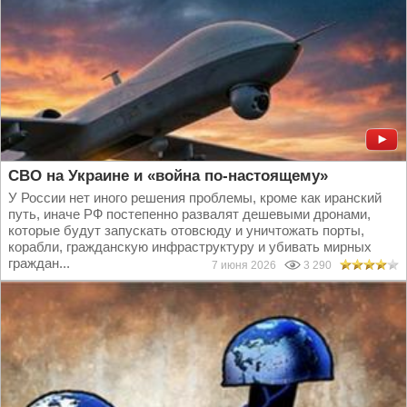
СВО на Украине и «война по-настоящему»
У России нет иного решения проблемы, кроме как иранский
путь, иначе РФ постепенно развалят дешевыми дронами,
которые будут запускать отовсюду и уничтожать порты,
корабли, гражданскую инфраструктуру и убивать мирных
граждан...
7 июня 2026
3 290