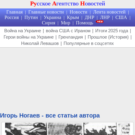
Ру
сское
А
гентство
Н
овостей
Главная
Главные новости
Новости
Лента новостей
|
|
|
|
Россия
Путин
Украина
Крым
ДНР
ЛНР
США
|
|
|
|
|
|
|
Сирия
Мир
Помощь
|
|
Война на Украине
|
война США с Ираном
|
Итоги 2025 года
|
Герои войны на Украине
|
Гренландия
|
Прошлое (История)
|
Николай Левашов
|
Популярные в соцсетях
Игорь Ногаев - все статьи автора