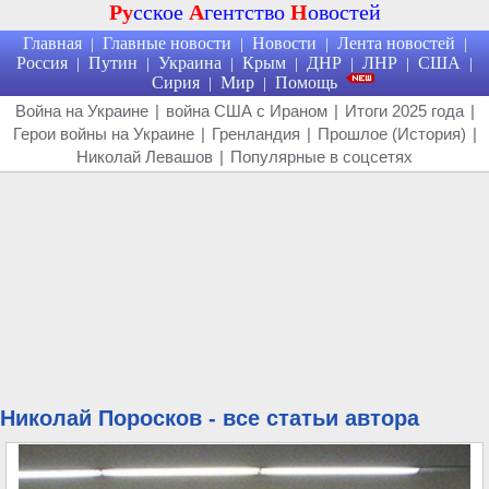
Ру
сское
А
гентство
Н
овостей
Главная
Главные новости
Новости
Лента новостей
|
|
|
|
Россия
Путин
Украина
Крым
ДНР
ЛНР
США
|
|
|
|
|
|
|
Сирия
Мир
Помощь
|
|
Война на Украине
|
война США с Ираном
|
Итоги 2025 года
|
Герои войны на Украине
|
Гренландия
|
Прошлое (История)
|
Николай Левашов
|
Популярные в соцсетях
Николай Поросков - все статьи автора