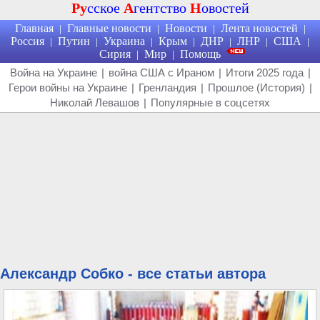
Ру
сское
А
гентство
Н
овостей
Главная
Главные новости
Новости
Лента новостей
|
|
|
|
Россия
Путин
Украина
Крым
ДНР
ЛНР
США
|
|
|
|
|
|
|
Сирия
Мир
Помощь
|
|
Война на Украине
|
война США с Ираном
|
Итоги 2025 года
|
Герои войны на Украине
|
Гренландия
|
Прошлое (История)
|
Николай Левашов
|
Популярные в соцсетях
Александр Собко - все статьи автора