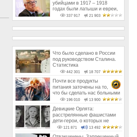
убийцами в 1917 – 1918
годах были латыши и евреи,
а не русс
337 917
21 903
Что было сделано в России
под руководством Сталина.
Статистика
442 301
18 707
Почти все продукты
питания заточены на то,
что бы сделать нас больными
и бесплодным
196 010
13 900
Девицкие Орлята:
расстрелянные фашистами
дети-герои, о которых не
рассказывают в шк
121 871
13 492
Отвакцинены. Запрещенный