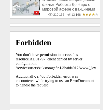
фильм Роберта Де Ниро о
мировой афере с вакцинами
210 156
13 168