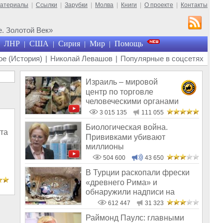
материалы
|
Ссылки
|
Зарубки
|
Молва
|
Книги
|
О проекте
|
Контакты
. Золотой Век»
ЛНР
США
Сирия
Мир
Помощь
|
|
|
|
е (История)
|
Николай Левашов
|
Популярные в соцсетях
Израиль – мировой
центр по торговле
человеческими органами
3 015 135
111 055
Биологическая война.
та
Прививками убивают
миллионы
504 600
43 650
В Турции раскопали фрески
«древнего Рима» и
обнаружили надписи на
Русском!
612 447
31 323
Раймонд Паулс: главными