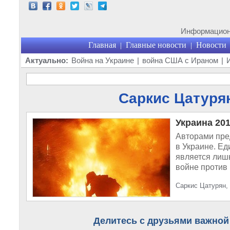
Информационн
Главная
Главные новости
Новости
|
|
Актуально:
Война на Украине
|
война США с Ираном
|
Саркис Цатурян
Украина 201
Авторами пред
в Украине. Ед
является лиш
войне против 
Саркис Цатурян,
Делитесь с друзьями важной