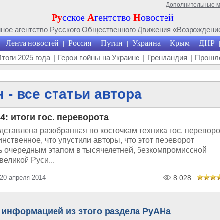
Дополнительные 
Ру
сское
А
гентство
Н
овостей
ое агентство Русского Общественного Движения «Возрождение
Лента новостей
Россия
Путин
Украина
Крым
ДНР
|
|
|
|
|
|
|
Итоги 2025 года
|
Герои войны на Украине
|
Гренландия
|
Прошло
 - все статьи автора
4: итоги гос. переворота
ставлена разобранная по косточкам техника гос. переворо
инственное, что упустили авторы, что этот переворот
ь очередным этапом в тысячелетней, безкомпромиссной
великой Руси...
 20 апреля 2014
8 028
 информацией из этого раздела РуАНа