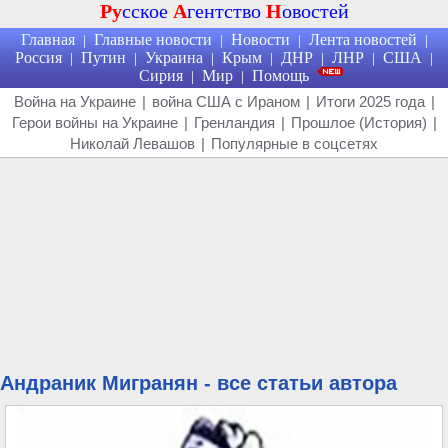
Ру
сское
А
гентство
Н
овостей
Главная
Главные новости
Новости
Лента новостей
|
|
|
|
Россия
Путин
Украина
Крым
ДНР
ЛНР
США
|
|
|
|
|
|
|
Сирия
Мир
Помощь
|
|
Война на Украине
|
война США с Ираном
|
Итоги 2025 года
|
Герои войны на Украине
|
Гренландия
|
Прошлое (История)
|
Николай Левашов
|
Популярные в соцсетях
Андраник Мигранян - все статьи автора