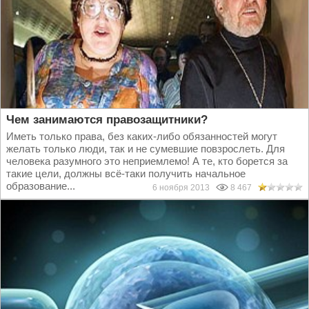
Чем занимаются правозащитники?
Иметь только права, без каких-либо обязанностей могут
желать только люди, так и не сумевшие повзрослеть. Для
человека разумного это неприемлемо! А те, кто борется за
такие цели, должны всё-таки получить начальное
образование...
6 ноября 2013
8 467