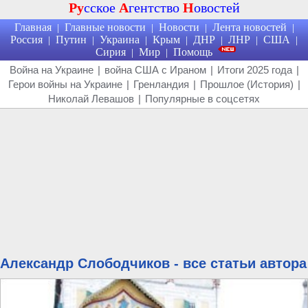
Ру
сское
А
гентство
Н
овостей
Главная
Главные новости
Новости
Лента новостей
|
|
|
|
Россия
Путин
Украина
Крым
ДНР
ЛНР
США
|
|
|
|
|
|
|
Сирия
Мир
Помощь
|
|
Война на Украине
|
война США с Ираном
|
Итоги 2025 года
|
Герои войны на Украине
|
Гренландия
|
Прошлое (История)
|
Николай Левашов
|
Популярные в соцсетях
Александр Слободчиков - все статьи автора