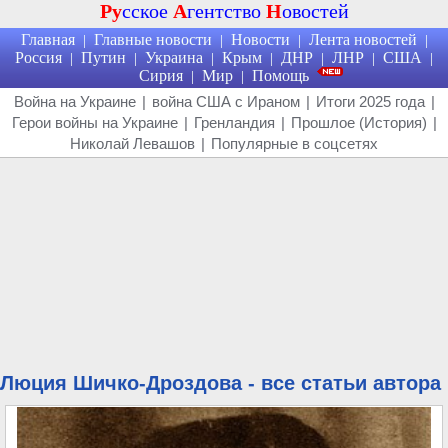
Ру
сское
А
гентство
Н
овостей
Главная
Главные новости
Новости
Лента новостей
|
|
|
|
Россия
Путин
Украина
Крым
ДНР
ЛНР
США
|
|
|
|
|
|
|
Сирия
Мир
Помощь
|
|
Война на Украине
|
война США с Ираном
|
Итоги 2025 года
|
Герои войны на Украине
|
Гренландия
|
Прошлое (История)
|
Николай Левашов
|
Популярные в соцсетях
Люция Шичко-Дроздова - все статьи автора