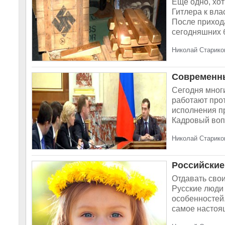
Ещё одно, хот
Гитлера к вл
После прихода
сегодняшних б
Николай Старико
Современны
Сегодня мног
работают про
исполнения п
Кадровый вопр
Николай Стариков
Российские
Отдавать свои
Русские люди 
особенностей.
самое настоящ