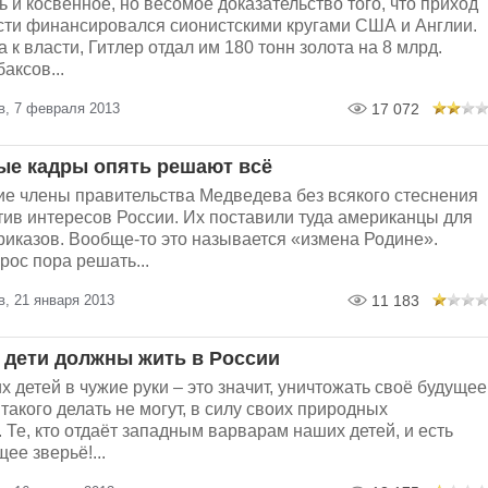
ь и косвенное, но весомое доказательство того, что приход
асти финансировался сионистскими кругами США и Англии.
 к власти, Гитлер отдал им 180 тонн золота на 8 млрд.
аксов...
в, 7 февраля 2013
17 072
е кадры опять решают всё
ие члены правительства Медведева без всякого стеснения
тив интересов России. Их поставили туда американцы для
риказов. Вообще-то это называется «измена Родине».
ос пора решать...
, 21 января 2013
11 183
 дети должны жить в России
х детей в чужие руки – это значит, уничтожать своё будущее
такого делать не могут, в силу своих природных
 Те, кто отдаёт западным варварам наших детей, и есть
ее зверьё!...