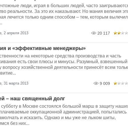
ичтожные люди, играя в больших людей, часто заигрываютс
тво реальности. За это их наказывают. Но мания величия эт
рая лечится только одним способом – тем, которым вылечил
..
, 2 апреля 2013
20 117
ция и «эффективные менеджеры»
ственности на некоторые средства производства и часть
ивания есть свои плюсы и минусы. Разумный, взвешенный
у вопросу хозяйственной деятельности принесёт всем толь
витие...
, 31 марта 2013
9 009
ей – наш священный долг
субботу в Москве состоялся большой марш в защиту наши
оплачиваемые оккупационной администрацией, попытались
амолчать и исказить. Однако и мы уже не лыком шиты,
мся без них...