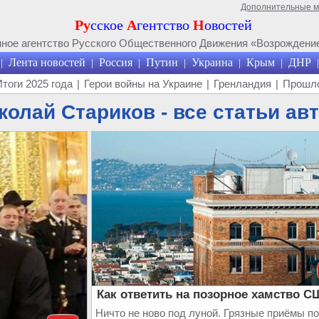
Дополнительные 
Ру
сское
А
гентство
Н
овостей
ое агентство Русского Общественного Движения «Возрождение
Лента новостей
Россия
Путин
Украина
Крым
ДНР
|
|
|
|
|
|
|
Итоги 2025 года
|
Герои войны на Украине
|
Гренландия
|
Прошло
колай Стариков - все статьи ав
Как ответить на позорное хамство 
Ничто не ново под луной. Грязные приёмы по