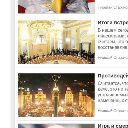
Николай Стариков
Итоги встре
В нашем сего
лицемерами, 
считаем, что 
восстанавлива
Николай Стариков
Противодей
Считается, чт
деле, это не 
устраиваемый
намеченных ст
Николай Стариков
Игра и сме