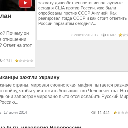
захвату дипсобственности, используемые
сегодня США против России, уже были
опробованы против СССР Англией. Как
план
реагировал тогда СССР и как стоит ответить
России паразитам сегодня?...
ию? Почему он
8 сентября 2017
6 607
в отношении
? Ответ на этот
9 741
иканцы зажгли Украину
азные страны, мировая сионистская мафия пытается разже
ю войну, чтобы уничтожить большинство Человечества. Но 
дь они запрограммировано пытаются ослабить Русский Ми
Россию...
в, 17 июня 2014
11 441
на быть идеология Новороссии