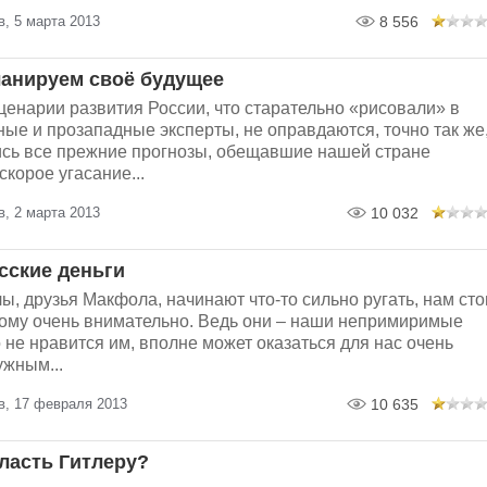
, 5 марта 2013
8 556
ланируем своё будущее
енарии развития России, что старательно «рисовали» в
ые и прозападные эксперты, не оправдаются, точно так же
ись все прежние прогнозы, обещавшие нашей стране
скорое угасание...
, 2 марта 2013
10 032
сские деньги
ы, друзья Макфола, начинают что-то сильно ругать, нам сто
этому очень внимательно. Ведь они – наши непримиримые
то не нравится им, вполне может оказаться для нас очень
ужным...
в, 17 февраля 2013
10 635
власть Гитлеру?