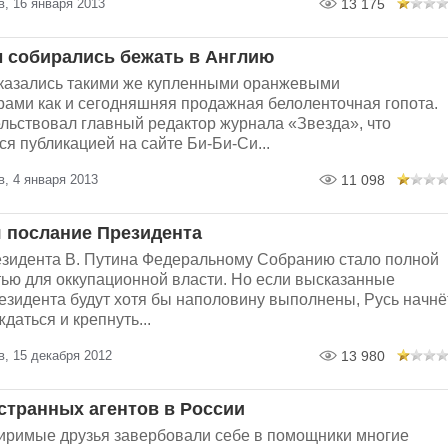
, 16 января 2013
13 175
 собирались бежать в Англию
казались такими же купленными оранжевыми
ами как и сегодняшняя продажная белоленточная гопота.
льствовал главный редактор журнала «Звезда», что
я публикацией на сайте Би-Би-Си...
, 4 января 2013
11 098
 послание Президента
зидента В. Путина Федеральному Собранию стало полной
ью для оккупационной власти. Но если высказанные
езидента будут хотя бы наполовину выполнены, Русь начнё
даться и крепнуть...
, 15 декабря 2012
13 980
странных агентов в России
римые друзья завербовали себе в помощники многие