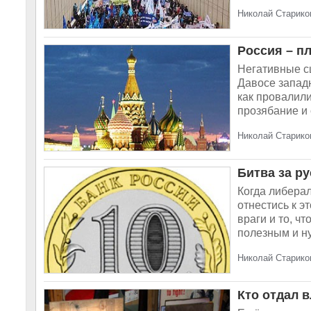
Николай Стариков
Россия – п
Негативные сц
Давосе западн
как провалил
прозябание и 
Николай Стариков
Битва за ру
Когда либерал
отнестись к 
враги и то, ч
полезным и н
Николай Старико
Кто отдал 