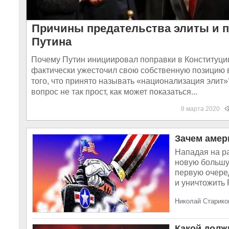
Причины предательства элиты и 
Путина
Почему Путин инициировал поправки в Конституц
фактически ужесточил свою собственную позицию 
того, что принято называть «национализация элит»
вопрос не так прост, как может показаться...
8 марта 2020
Зачем амер
Нападая на р
новую большу
первую очере
и уничтожить 
Николай Старико
Какой долж