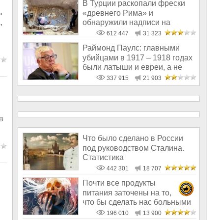
В Турции раскопали фрески
ь
«древнего Рима» и
обнаружили надписи на
,
Русском!
612 447
31 323
Раймонд Паулс: главными
убийцами в 1917 – 1918 годах
были латыши и евреи, а не
русс
337 915
21 903
в
Что было сделано в России
под руководством Сталина.
Статистика
442 301
18 707
Почти все продукты
питания заточены на то,
й
что бы сделать нас больными
и бесплодным
196 010
13 900