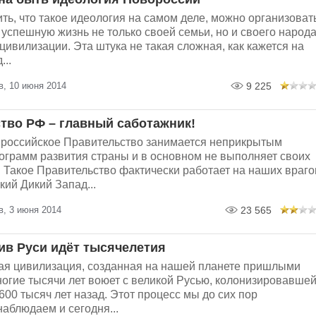
ть, что такое идеология на самом деле, можно организоват
успешную жизнь не только своей семьи, но и своего народа
цивилизации. Эта штука не такая сложная, как кажется на
...
в, 10 июня 2014
9 225
тво РФ – главный саботажник!
российское Правительство занимается неприкрытым
ограмм развития страны и в основном не выполняет своих
 Такое Правительство фактически работает на наших враго
кий Дикий Запад...
в, 3 июня 2014
23 565
ив Руси идёт тысячелетия
ая цивилизация, созданная на нашей планете пришлыми
ногие тысячи лет воюет с великой Русью, колонизировавше
00 тысяч лет назад. Этот процесс мы до сих пор
аблюдаем и сегодня...