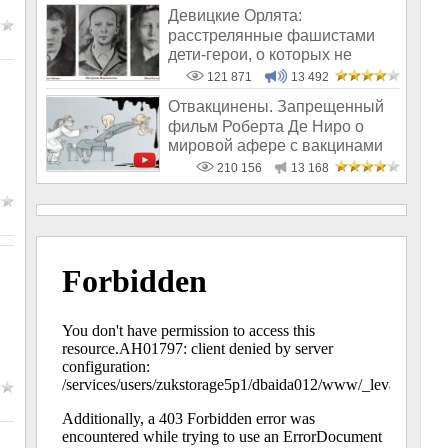
Девицкие Орлята:
расстрелянные фашистами
дети-герои, о которых не
рассказывают в шк
121 871
13 492
Отвакцинены. Запрещенный
фильм Роберта Де Ниро о
мировой афере с вакцинами
210 156
13 168