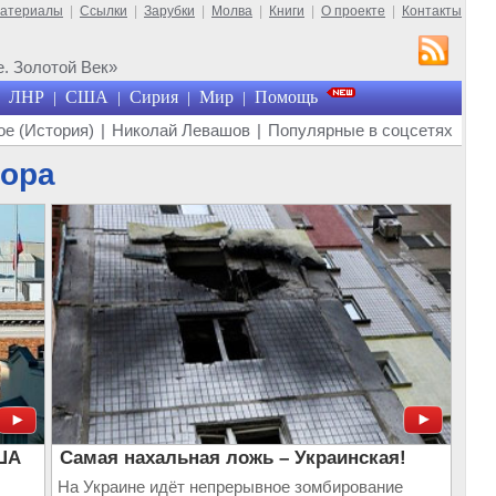
материалы
|
Ссылки
|
Зарубки
|
Молва
|
Книги
|
О проекте
|
Контакты
. Золотой Век»
ЛНР
США
Сирия
Мир
Помощь
|
|
|
|
е (История)
|
Николай Левашов
|
Популярные в соцсетях
тора
США
Самая нахальная ложь – Украинская!
На Украине идёт непрерывное зомбирование