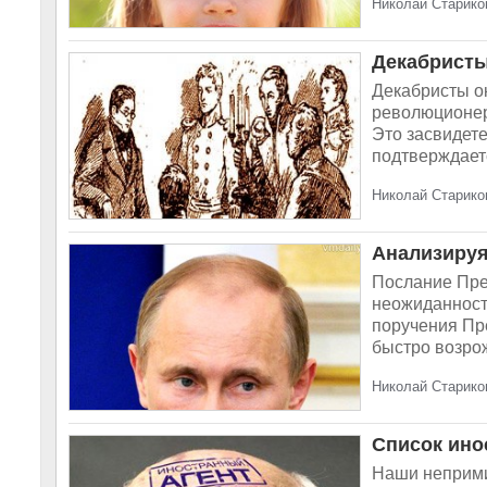
Николай Стариков
Декабристы
Декабристы о
революционер
Это засвидете
подтверждаетс
Николай Стариков
Анализируя
Послание Пре
неожиданност
поручения Пр
быстро возрож
Николай Стариков
Список ино
Наши неприми