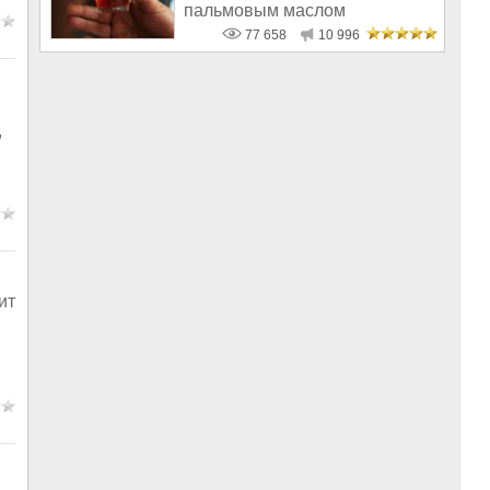
пальмовым маслом
77 658
10 996
,
ит