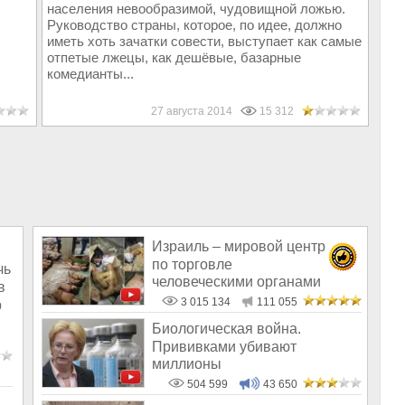
населения невообразимой, чудовищной ложью.
Руководство страны, которое, по идее, должно
иметь хоть зачатки совести, выступает как самые
отпетые лжецы, как дешёвые, базарные
комедианты...
27 августа 2014
15 312
Израиль – мировой центр
по торговле
чь
человеческими органами
в
3 015 134
111 055
р
Биологическая война.
Прививками убивают
миллионы
504 599
43 650