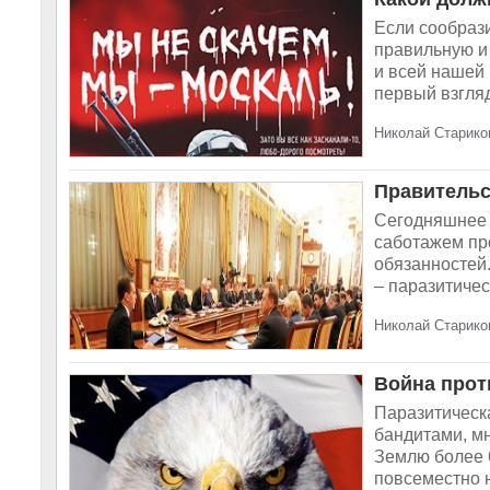
Если сообрази
правильную и 
и всей нашей 
первый взгляд
Николай Старико
Правительс
Сегодняшнее 
саботажем пр
обязанностей.
– паразитичес
Николай Старико
Война прот
Паразитическ
бандитами, м
Землю более 6
повсеместно н