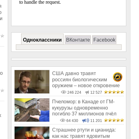
я
о
и
Одноклассники
ВКонтакте
Facebook
ко
США давно травят
россиян биологическим
оружием – новое откровение
Эдварда Сноудена
246 224
12 527
Пчеломор: в Канаде от ГМ-
кукурузы одновременно
погибло 37 миллионов пчёл
х
64 430
11 201
Страшнее ртути и цианида:
как нас травят ядовитым