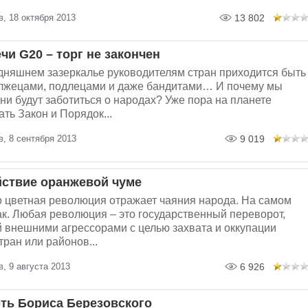
, 18 октября 2013
13 802
чи G20 – торг не закончен
дняшнем зазеркалье руководителям стран приходится быть
лжецами, подлецами и даже бандитами… И почему мы
они будут заботиться о народах? Уже пора на планете
ть Закон и Порядок...
, 8 сентября 2013
9 019
ствие оранжевой чуме
о цветная революция отражает чаяния народа. На самом
так. Любая революция – это государственный переворот,
 внешними агрессорами с целью захвата и оккупации
ран или районов...
, 9 августа 2013
6 926
рть Бориса Березовского