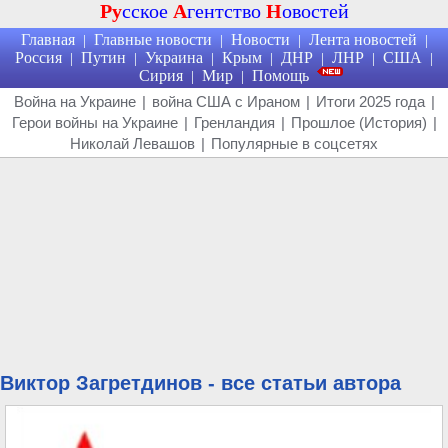
Ру
сское
А
гентство
Н
овостей
Главная
Главные новости
Новости
Лента новостей
|
|
|
|
Россия
Путин
Украина
Крым
ДНР
ЛНР
США
|
|
|
|
|
|
|
Сирия
Мир
Помощь
|
|
Война на Украине
|
война США с Ираном
|
Итоги 2025 года
|
Герои войны на Украине
|
Гренландия
|
Прошлое (История)
|
Николай Левашов
|
Популярные в соцсетях
Виктор Загретдинов - все статьи автора