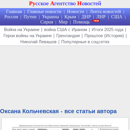
Ру
сское
А
гентство
Н
овостей
Главная
Главные новости
Новости
Лента новостей
|
|
|
|
Россия
Путин
Украина
Крым
ДНР
ЛНР
США
|
|
|
|
|
|
|
Сирия
Мир
Помощь
|
|
Война на Украине
|
война США с Ираном
|
Итоги 2025 года
|
Герои войны на Украине
|
Гренландия
|
Прошлое (История)
|
Николай Левашов
|
Популярные в соцсетях
Оксана Кольчевская - все статьи автора