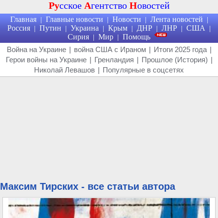
Ру
сское
А
гентство
Н
овостей
Главная
Главные новости
Новости
Лента новостей
|
|
|
|
Россия
Путин
Украина
Крым
ДНР
ЛНР
США
|
|
|
|
|
|
|
Сирия
Мир
Помощь
|
|
Война на Украине
|
война США с Ираном
|
Итоги 2025 года
|
Герои войны на Украине
|
Гренландия
|
Прошлое (История)
|
Николай Левашов
|
Популярные в соцсетях
Максим Тирских - все статьи автора