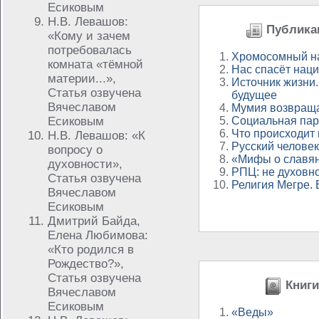
Есиковым
Н.В. Левашов:
Публикац
«Кому и зачем
потребовалась
Хромосомный н
комната «тёмной
Нас спасёт нац
материи...»,
Источник жизни.
Статья озвучена
будущее
Вячеславом
Мумия возвращ
Есиковым
Социальная пар
Что происходит
Н.В. Левашов: «К
Русский человек
вопросу о
«Мифы о славян
духовности»,
РПЦ: не духовно
Статья озвучена
Религия Мегре. 
Вячеславом
Есиковым
Дмитрий Байда,
Елена Любимова:
«Кто родился в
Рождество?»,
Статья озвучена
Книги
Вячеславом
Есиковым
«Веды»