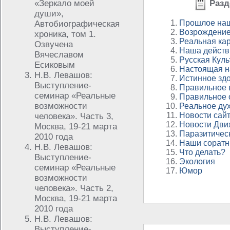
«Зеркало моей
Разд
души»,
Прошлое на
Автобиографическая
Возрождение
хроника, том 1.
Реальная ка
Озвучена
Наша действ
Вячеславом
Русская Куль
Есиковым
Настоящая н
Н.В. Левашов:
Истинное зд
Выступление-
Правильное 
семинар «Реальные
Правильное 
возможности
Реальное ду
Новости сай
человека». Часть 3,
Новости Дви
Москва, 19-21 марта
Паразитичес
2010 года
Наши соратн
Н.В. Левашов:
Что делать?
Выступление-
Экология
семинар «Реальные
Юмор
возможности
человека». Часть 2,
Москва, 19-21 марта
2010 года
Н.В. Левашов:
Выступление-