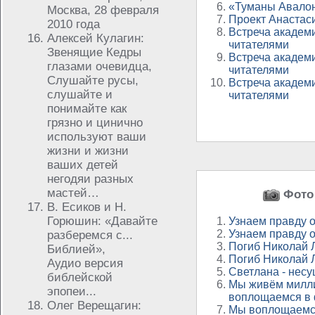
«Туманы Авалона
Москва, 28 февраля
Проект Анастас
2010 года
Встреча академ
Алексей Кулагин:
читателями
Звенящие Кедры
Встреча академ
глазами очевидца,
читателями
Слушайте русы,
Встреча академ
слушайте и
читателями
понимайте как
грязно и цинично
используют ваши
жизни и жизни
ваших детей
негодяи разных
мастей…
Фото 
В. Есиков и Н.
Горюшин: «Давайте
Узнаем правду 
Узнаем правду 
разберемся с...
Погиб Николай
Библией»,
Погиб Николай
Аудио версия
Светлана - несу
библейской
Мы живём милли
эпопеи...
воплощаемся в ф
Олег Верещагин:
Мы воплощаемс