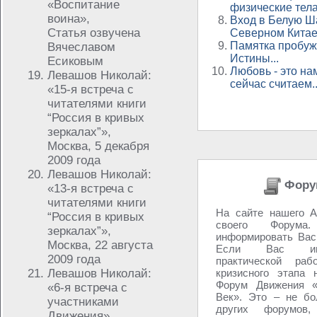
«Воспитание
физические тела
воина»,
Вход в Белую Ш
Статья озвучена
Северном Кита
Памятка пробу
Вячеславом
Истины...
Есиковым
Любовь - это на
Левашов Николай:
сейчас считаем..
«15-я встреча с
читателями книги
“Россия в кривых
зеркалах”»,
Москва, 5 декабря
2009 года
Левашов Николай:
Фору
«13-я встреча с
читателями книги
На сайте нашего А
“Россия в кривых
своего Форум
зеркалах”»,
информировать Вас,
Москва, 22 августа
Если Вас инт
2009 года
практической ра
Левашов Николай:
кризисного этапа 
Форум Движения «
«6-я встреча с
Век». Это – не бо
участниками
других форумов
Движения»,