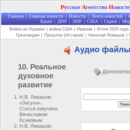
Ру
сское
А
гентство
Н
овост
Главная
Главные новости
Новости
Лента новостей
|
|
|
|
Крым
ДНР
ЛНР
США
Сирия
Ми
|
|
|
|
|
Война на Украине
|
война США с Ираном
|
Итоги 2025 года
Гренландия
|
Прошлое (История)
|
Николай Левашов
|
Аудио файл
10. Реальное
Дополните
духовное
развитие
Н.В. Левашов:
«Засуха»,
Статья озвучена
Вячеславом
Есиковым
Н.В. Левашов: