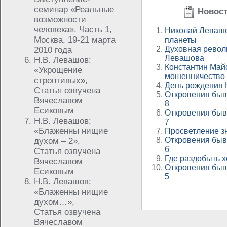
семинар «Реальные
Новост
возможности
человека». Часть 1,
Николай Левашо
Москва, 19-21 марта
планеты
Духовная револ
2010 года
Левашова
Н.В. Левашов:
Константин Май
«Укрощение
мошенничество
строптивых»,
День рождения
Статья озвучена
Откровения быв
Вячеславом
8
Есиковым
Откровения быв
Н.В. Левашов:
7
«Блаженны нищие
Просветление зн
Откровения быв
духом – 2»,
6
Статья озвучена
Где раздобыть 
Вячеславом
Откровения быв
Есиковым
5
Н.В. Левашов:
«Блаженны нищие
духом…»,
Статья озвучена
Вячеславом