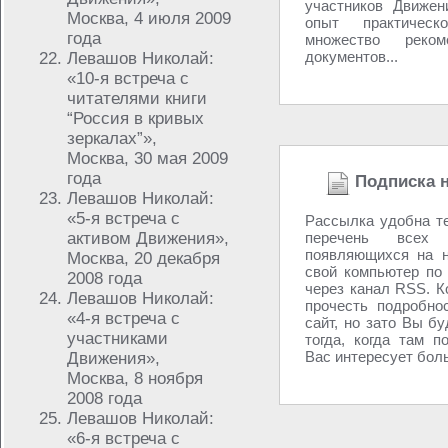
участников Движен
Москва, 4 июля 2009
опыт практическ
года
множество реко
документов...
Левашов Николай:
«10-я встреча с
читателями книги
“Россия в кривых
зеркалах”»,
Москва, 30 мая 2009
года
Подписка н
Левашов Николай:
«5-я встреча с
Рассылка удобна те
активом Движения»,
перечень всех 
появляющихся на н
Москва, 20 декабря
свой компьютер по 
2008 года
через канал RSS. К
Левашов Николай:
прочесть подробнос
«4-я встреча с
сайт, но зато Вы б
участниками
тогда, когда там п
Вас интересует боль
Движения»,
Москва, 8 ноября
2008 года
Левашов Николай:
«6-я встреча с