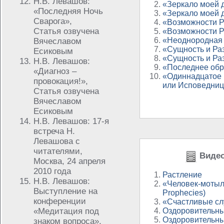
Н.В. Левашов:
«Зеркало моей 
«Последняя Ночь
«Зеркало моей 
Сварога»,
«Возможности Р
Статья озвучена
«Возможности Р
«Неоднородная
Вячеславом
«Сущность и Раз
Есиковым
«Сущность и Раз
Н.В. Левашов:
«Последнее обр
«Диагноз –
«Одиннадцатое 
провокация!»,
или Исповедни
Статья озвучена
Вячеславом
Есиковым
Н.В. Левашов: 17-я
встреча Н.
Левашова с
читателями,
Видео
Москва, 24 апреля
2010 года
Растление
Н.В. Левашов:
«Человек-мотыл
Выступление на
Prophecies)
конференции
«Счастливые слу
«Медитация под
Оздоровительны
Оздоровительны
знаком вопроса»,