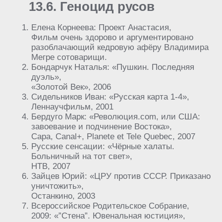
13.6. Геноцид русов
Елена Корнеева: Проект Анастасия,
Фильм очень здорово и аргументировано
разоблачающий кедровую афёру Владимира
Мегре сотоварищи.
Бондарчук Наталья: «Пушкин. Последняя
дуэль»,
«Золотой Век», 2006
Сидельников Иван: «Русская карта 1-4»,
Леннаучфильм, 2001
Бердуго Марк: «Революция.com, или США:
завоевание и подчинение Востока»,
Capa, Canal+, Planete et Tele Quebec, 2007
Русские сенсации: «Чёрные халаты.
Больничный на тот свет»,
НТВ, 2007
Зайцев Юрий: «ЦРУ против СССР. Приказано
уничтожить»,
Останкино, 2003
Всероссийское Родительское Собрание,
2009: «”Стена”. Ювенальная юстиция»,