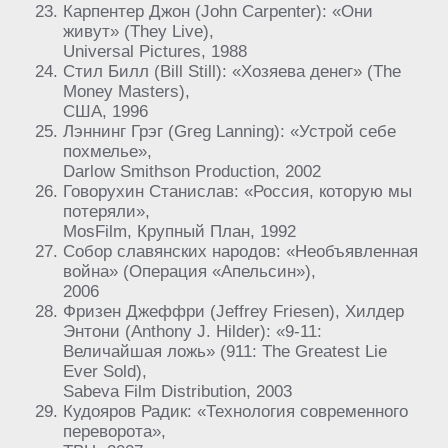
Карпентер Джон (John Carpenter): «Они
живут» (They Live),
Universal Pictures, 1988
Стил Билл (Bill Still): «Хозяева денег» (The
Money Masters),
США, 1996
Лэннинг Грэг (Greg Lanning): «Устрой себе
похмелье»,
Darlow Smithson Production, 2002
Говорухин Станислав: «Россия, которую мы
потеряли»,
MosFilm, Крупный План, 1992
Собор славянских народов: «Необъявленная
война» (Операция «Апельсин»),
2006
Фризен Джеффри (Jeffrey Friesen), Хилдер
Энтони (Anthony J. Hilder): «9-11:
Величайшая ложь» (911: The Greatest Lie
Ever Sold),
Sabeva Film Distribution, 2003
Кудояров Радик: «Технология современного
переворота»,