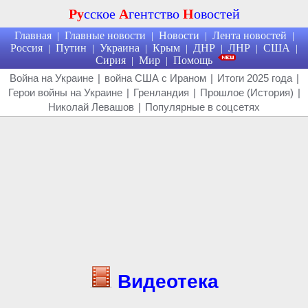
Ру
сское
А
гентство
Н
овостей
Главная
Главные новости
Новости
Лента новостей
|
|
|
|
Россия
Путин
Украина
Крым
ДНР
ЛНР
США
|
|
|
|
|
|
|
Сирия
Мир
Помощь
|
|
Война на Украине
|
война США с Ираном
|
Итоги 2025 года
|
Герои войны на Украине
|
Гренландия
|
Прошлое (История)
|
Николай Левашов
|
Популярные в соцсетях
Видеотека