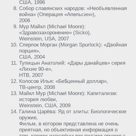
США, 1996
Собор славянских народов: «Необъявленная
война» (Операция «Апельсин»),
2006
Мур Майкл (Michael Moore):
«Здравозахоронение» (Sicko),
Weinstein, USA, 2007
Сперлок Морган (Morgan Spurlock): «Двойная
порция»,
США, 2004
Тупицын Анатолий: «Дары данайцев» серия
«Лихие 90-е»,
НТВ, 2007
Колосов Илья: «Бе$ценный доллар»,
ТВ-центр, 2008
Майкл Мур (Michael Moore): Капитализм:
история любви,
Weinstein, США, 2009
Галина Царёва: Яд от элиты: Биологическое
оружие,
Фильм, в котором представлена не очень
приятная, но объективная информация о
том, какими изощрёнными видами оружия с