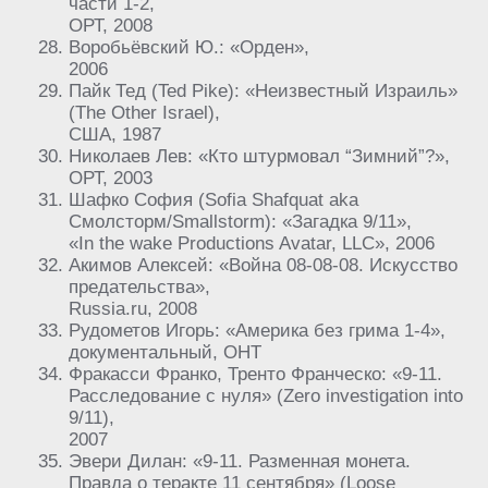
части 1-2,
ОРТ, 2008
Воробьёвский Ю.: «Орден»,
2006
Пайк Тед (Ted Pike): «Неизвестный Израиль»
(The Other Israel),
США, 1987
Николаев Лев: «Кто штурмовал “Зимний”?»,
ОРТ, 2003
Шафко София (Sofia Shafquat aka
Смолсторм/Smallstorm): «Загадка 9/11»,
«In the wake Productions Avatar, LLC», 2006
Акимов Алексей: «Война 08-08-08. Искусство
предательства»,
Russia.ru, 2008
Рудометов Игорь: «Америка без грима 1-4»,
документальный, ОНТ
Фракасси Франко, Тренто Франческо: «9-11.
Расследование с нуля» (Zero investigation into
9/11),
2007
Эвери Дилан: «9-11. Разменная монета.
Правда о теракте 11 сентября» (Loose