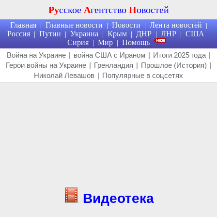
Ру
сское
А
гентство
Н
овостей
Главная
Главные новости
Новости
Лента новостей
|
|
|
|
Россия
Путин
Украина
Крым
ДНР
ЛНР
США
|
|
|
|
|
|
|
Сирия
Мир
Помощь
|
|
Война на Украине
|
война США с Ираном
|
Итоги 2025 года
|
Герои войны на Украине
|
Гренландия
|
Прошлое (История)
|
Николай Левашов
|
Популярные в соцсетях
Видеотека