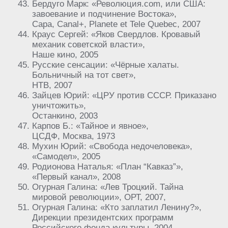
Бердуго Марк: «Революция.com, или США:
завоевание и подчинение Востока»,
Capa, Canal+, Planete et Tele Quebec, 2007
Краус Сергей: «Яков Свердлов. Кровавый
механик советской власти»,
Наше кино, 2005
Русские сенсации: «Чёрные халаты.
Больничный на тот свет»,
НТВ, 2007
Зайцев Юрий: «ЦРУ против СССР. Приказано
уничтожить»,
Останкино, 2003
Карпов Б.: «Тайное и явное»,
ЦСДФ, Москва, 1973
Мухин Юрий: «Свобода недочеловека»,
«Самодел», 2005
Родионова Наталья: «План “Кавказ”»,
«Первый канал», 2008
Огурная Галина: «Лев Троцкий. Тайна
мировой революции», ОРТ, 2007,
Огурная Галина: «Кто заплатил Ленину?»,
Дирекции президентских программ
Российского фонда культуры, 2004