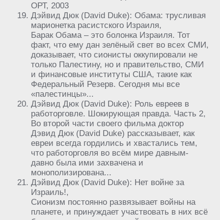
ОРТ, 2003
Дэйвид Дюк (David Duke): Обама: трусливая
марионетка расистского Израиля,
Барак Обама – это болонка Израиля. Тот
факт, что ему дан зелёный свет во всех СМИ,
доказывает, что сионисты оккупировали не
только Палестину, но и правительство, СМИ
и финансовые институты США, такие как
Федеральный Резерв. Сегодня мы все
«палестинцы»...
Дэйвид Дюк (David Duke): Роль евреев в
работорговле. Шокирующая правда. Часть 2,
Во второй части своего фильма доктор
Дэвид Дюк (David Duke) рассказывает, как
евреи всегда гордились и хвастались тем,
что работорговля во всём мире давным-
давно была ими захвачена и
монополизирована...
Дэйвид Дюк (David Duke): Нет войне за
Израиль!,
Сионизм постоянно развязывает войны на
планете, и принуждает участвовать в них всё