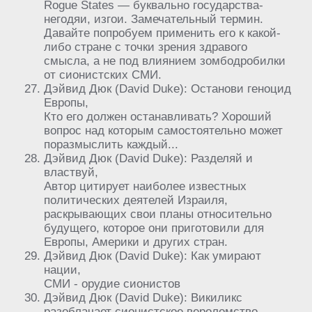
Rogue States — буквально государства-
негодяи, изгои. Замечательный термин.
Давайте попробуем применить его к какой-
либо стране с точки зрения здравого
смысла, а не под влиянием зомбодробилки
от сионистских СМИ.
Дэйвид Дюк (David Duke): Останови геноцид
Европы,
Кто его должен останавливать? Хороший
вопрос над которым самостоятельно может
поразмыслить каждый...
Дэйвид Дюк (David Duke): Разделяй и
властвуй,
Автор цитирует наиболее известных
политических деятелей Израиля,
раскрывающих свои планы относительно
будущего, которое они приготовили для
Европы, Америки и других стран.
Дэйвид Дюк (David Duke): Как умирают
нации,
СМИ - орудие сионистов
Дэйвид Дюк (David Duke): Викиликс
разоблачает сионистское вероломство,