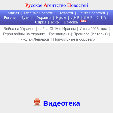
Ру
сское
А
гентство
Н
овостей
Главная
Главные новости
Новости
Лента новостей
|
|
|
|
Россия
Путин
Украина
Крым
ДНР
ЛНР
США
|
|
|
|
|
|
|
Сирия
Мир
Помощь
|
|
Война на Украине
|
война США с Ираном
|
Итоги 2025 года
|
Герои войны на Украине
|
Гренландия
|
Прошлое (История)
|
Николай Левашов
|
Популярные в соцсетях
Видеотека