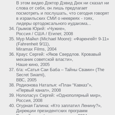
В этом видео Доктор Дэвид Дюк ни сказал ни
слова от себя, он лишь предлагает
посмотреть и послушать, что сегодня говорят
в израильских СМИ о неевреях - гоях,
лидеры ортодоксального иудаизма...
Грымов Юрий: «Чужие»,
Россия / США / Египет, 2008
Мур Майкл (Michael Moore): «Фаренгейт 9-11»
(Fahrenheit 9/11),
Miramax Films, 2004
Краус Сергей: «Яков Свердлов. Кровавый
механик советской власти»,
Наше кино, 2005
б/а: «Сатья Саи Баба – Тайны Свами» (The
Secret Swami),
ВВС, 2005
Родионова Наталья: «План “Кавказ”»,
«Первый канал», 2008
Нололасух Сергей: «Однополярный мир»,
Россия, 2008
Огурная Галина: «Кто заплатил Ленину?»,
Дирекции президентских программ