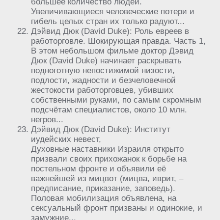
большее количество людей.
Увеличивающиеся человеческие потери и
гибель целых стран их только радуют...
Дэйвид Дюк (David Duke): Роль евреев в
работорговле. Шокирующая правда. Часть 1,
В этом небольшом фильме доктор Дэвид
Дюк (David Duke) начинает раскрывать
подноготную непостижимой низости,
подлости, жадности и безчеловечной
жестокости работорговцев, убивших
собственными руками, по самым скромным
подсчётам специалистов, около 10 млн.
негров...
Дэйвид Дюк (David Duke): Институт
иудейских невест,
Духовные наставники Израиля открыто
призвали своих прихожанок к борьбе на
постельном фронте и объявили её
важнейшей из мицвот (мицва, иврит, –
предписание, приказание, заповедь).
Половая мобилизация объявлена, на
сексуальный фронт призваны и одинокие, и
замужние...