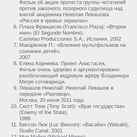
Фильм об акции протеста группы читателей
против заказного, позорного судилища над
книгой академика Николая Левашова
«Россия в кривых зеркалах»
Плаза Франциско (Francisco Plaza): «Второе
имя» (El Segundo Nombre),
Castelao Producciones S.A., Испания, 2002
Макаренков П.: «Влияние мультфильмов на
сознание детей»,
2007
Елена Корнеева: Проект Анастасия,
Фильм очень здорово и аргументировано
разоблачающий кедровую афёру Владимира
Мегре сотоварищи.
Левашов Николай: Николай Левашов в
передаче «Разговор»,
Москва, 20 июня 2011 года
Скотт Тони (Tony Scott): «Враг государства»
(Enemy of the State),
1998
Бессон Люк (Luc Besson): «Васаби» (Wasabi),
Studio Canal, 2001
Мур Майкл (Michael Moore):