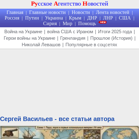
Ру
сское
А
гентство
Н
овостей
Главная
Главные новости
Новости
Лента новостей
|
|
|
|
Россия
Путин
Украина
Крым
ДНР
ЛНР
США
|
|
|
|
|
|
|
Сирия
Мир
Помощь
|
|
Война на Украине
|
война США с Ираном
|
Итоги 2025 года
|
Герои войны на Украине
|
Гренландия
|
Прошлое (История)
|
Николай Левашов
|
Популярные в соцсетях
Сергей Васильев - все статьи автора