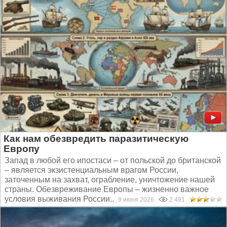
Как нам обезвредить паразитическую
Европу
Запад в любой его ипостаси – от польской до британской
– является экзистенциальным врагом России,
заточенным на захват, ограбление, уничтожение нашей
страны. Обезвреживание Европы – жизненно важное
условия выживания России...
9 июня 2026
2 491