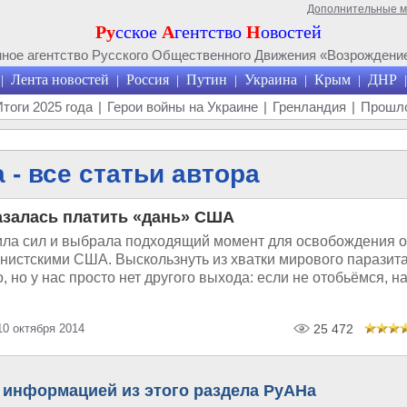
Дополнительные 
Ру
сское
А
гентство
Н
овостей
ое агентство Русского Общественного Движения «Возрождение
Лента новостей
Россия
Путин
Украина
Крым
ДНР
|
|
|
|
|
|
|
Итоги 2025 года
|
Герои войны на Украине
|
Гренландия
|
Прошло
- все статьи автора
азалась платить «дань» США
ила сил и выбрала подходящий момент для освобождения о
онистскими США. Выскользнуть из хватки мирового паразит
о, но у нас просто нет другого выхода: если не отобьёмся, н
10 октября 2014
25 472
 информацией из этого раздела РуАНа