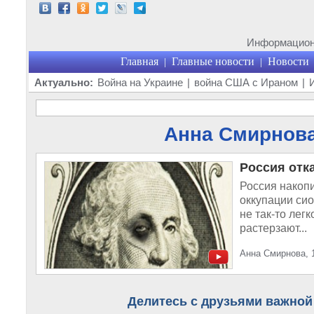
Информационн
Главная
Главные новости
Новости
|
|
Актуально:
Война на Украине
|
война США с Ираном
|
Анна Смирнова 
Россия отк
Россия накоп
оккупации си
не так-то легк
растерзают...
Анна Смирнова, 
Делитесь с друзьями важной