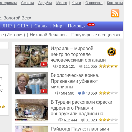
материалы
|
Ссылки
|
Зарубки
|
Молва
|
Книги
|
О проекте
|
Контакты
. Золотой Век»
ЛНР
США
Сирия
Мир
Помощь
|
|
|
|
е (История)
|
Николай Левашов
|
Популярные в соцсетях
Израиль – мировой
центр по торговле
человеческими органами
3 015 121
111 055
Биологическая война.
т
Прививками убивают
а
миллионы
ас
504 590
43 650
В Турции раскопали фрески
«древнего Рима» и
обнаружили надписи на
Русском!
612 444
31 323
Раймонд Паулс: главными