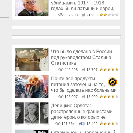
убийцами в 1917 – 1918
годах были латыши и евреи,
а не русс
337 908
21 903
Что было сделано в России
под руководством Сталина.
Статистика
442 298
18 707
Почти все продукты
питания заточены на то,
что бы сделать нас больными
и бесплодным
196 007
13 900
Девицкие Орлята:
расстрелянные фашистами
дети-герои, о которых не
рассказывают в шк
121 864
13 492
Отвакцинены. Запрещенный